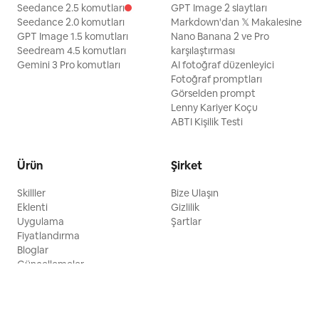
Seedance 2.5 komutları
GPT Image 2 slaytları
Seedance 2.0 komutları
Markdown'dan 𝕏 Makalesine
GPT Image 1.5 komutları
Nano Banana 2 ve Pro
Seedream 4.5 komutları
karşılaştırması
Gemini 3 Pro komutları
AI fotoğraf düzenleyici
Fotoğraf promptları
Görselden prompt
Lenny Kariyer Koçu
ABTI Kişilik Testi
Ürün
Şirket
Skilller
Bize Ulaşın
Eklenti
Gizlilik
Uygulama
Şartlar
Fiyatlandırma
Bloglar
Güncellemeler