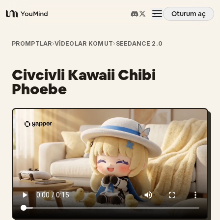
Oturum aç
YouMind
Genel Bakış
PROMPTLAR
›
VIDEOLAR KOMUT
›
SEEDANCE 2.0
Civcivli Kawaii Chibi
Kullanım Senaryoları
Phoebe
Beceriler
İstemler
Fiyatlandırma
İndir