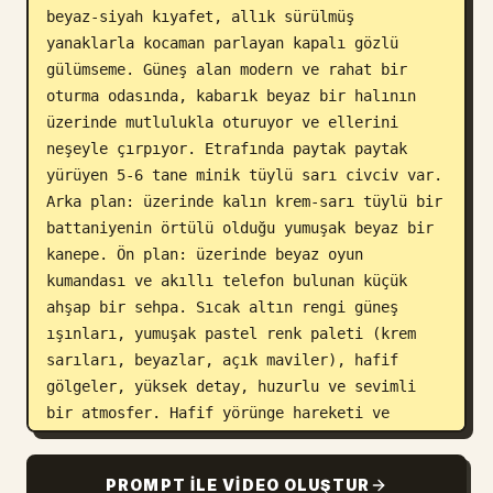
beyaz-siyah kıyafet, allık sürülmüş 
yanaklarla kocaman parlayan kapalı gözlü 
gülümseme. Güneş alan modern ve rahat bir 
oturma odasında, kabarık beyaz bir halının 
üzerinde mutlulukla oturuyor ve ellerini 
neşeyle çırpıyor. Etrafında paytak paytak 
yürüyen 5-6 tane minik tüylü sarı civciv var. 
Arka plan: üzerinde kalın krem-sarı tüylü bir 
battaniyenin örtülü olduğu yumuşak beyaz bir 
kanepe. Ön plan: üzerinde beyaz oyun 
kumandası ve akıllı telefon bulunan küçük 
ahşap bir sehpa. Sıcak altın rengi güneş 
ışınları, yumuşak pastel renk paleti (krem 
sarıları, beyazlar, açık maviler), hafif 
gölgeler, yüksek detay, huzurlu ve sevimli 
bir atmosfer. Hafif yörünge hareketi ve 
yumuşak yakınlaştırma ile yavaş ve nazik 
kamera hareketi.
PROMPT ILE VIDEO OLUŞTUR