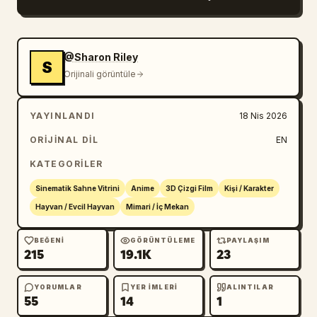
@Sharon Riley
S
Orijinali görüntüle
YAYINLANDI
18 Nis 2026
ORIJINAL DIL
EN
KATEGORILER
Sinematik Sahne Vitrini
Anime
3D Çizgi Film
Kişi / Karakter
Hayvan / Evcil Hayvan
Mimari / İç Mekan
BEĞENI
GÖRÜNTÜLEME
PAYLAŞIM
215
19.1K
23
YORUMLAR
YER IMLERI
ALINTILAR
55
14
1