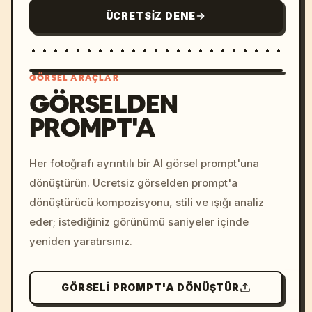
ÜCRETSIZ DENE
GÖRSEL ARAÇLAR
GÖRSELDEN
PROMPT'A
/imagine prompt: cinemati
c, cyberpunk sunset, neon
colors, 8k --v 6.0
Her fotoğrafı ayrıntılı bir AI görsel prompt'una
dönüştürün. Ücretsiz görselden prompt'a
dönüştürücü kompozisyonu, stili ve ışığı analiz
eder; istediğiniz görünümü saniyeler içinde
yeniden yaratırsınız.
GÖRSELI PROMPT'A DÖNÜŞTÜR