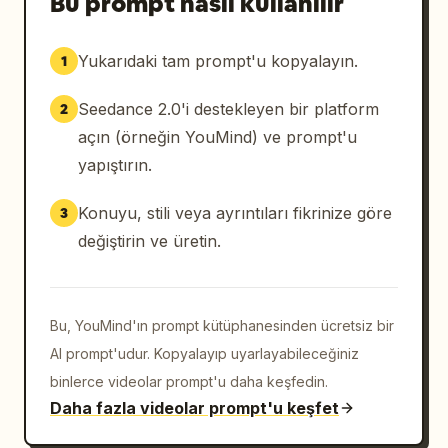
Bu prompt nasıl kullanılır
Yukarıdaki tam prompt'u kopyalayın.
1
Seedance 2.0'i destekleyen bir platform
2
açın (örneğin YouMind) ve prompt'u
yapıştırın.
Konuyu, stili veya ayrıntıları fikrinize göre
3
değiştirin ve üretin.
Bu, YouMind'ın prompt kütüphanesinden ücretsiz bir
AI prompt'udur. Kopyalayıp uyarlayabileceğiniz
binlerce videolar prompt'u daha keşfedin.
Daha fazla videolar prompt'u keşfet