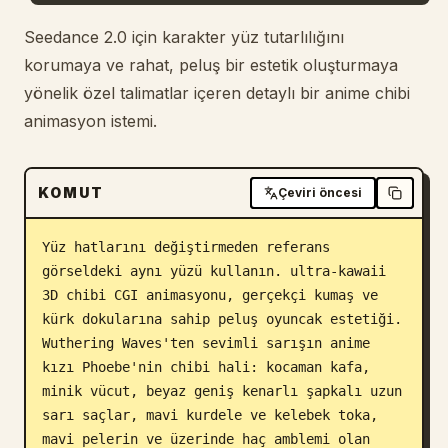
Blog
Seedance 2.0 için karakter yüz tutarlılığını
korumaya ve rahat, peluş bir estetik oluşturmaya
yönelik özel talimatlar içeren detaylı bir anime chibi
Güncellemeler
animasyon istemi.
KOMUT
Çeviri öncesi
Yüz hatlarını değiştirmeden referans 
görseldeki aynı yüzü kullanın. ultra-kawaii 
3D chibi CGI animasyonu, gerçekçi kumaş ve 
kürk dokularına sahip peluş oyuncak estetiği. 
Wuthering Waves'ten sevimli sarışın anime 
kızı Phoebe'nin chibi hali: kocaman kafa, 
minik vücut, beyaz geniş kenarlı şapkalı uzun 
sarı saçlar, mavi kurdele ve kelebek toka, 
mavi pelerin ve üzerinde haç amblemi olan 