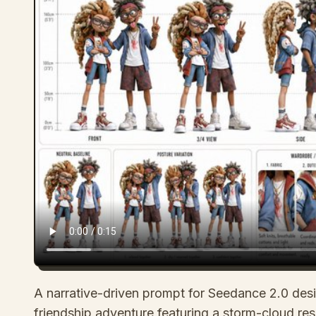
A narrative-driven prompt for Seedance 2.0 desi
friendship adventure featuring a storm-cloud res