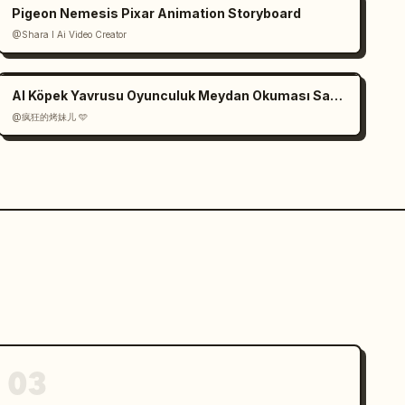
Pigeon Nemesis Pixar Animation Storyboard
@Shara I Ai Video Creator
AI Köpek Yavrusu Oyunculuk Meydan Okuması Sahne Senaryosu
@疯狂的烤妹儿 🩵
03