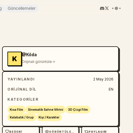
g
Güncellemeler
@Kōda
K
Orijinali görüntüle
YAYINLANDI
2 May 2026
ORIJINAL DIL
EN
KATEGORILER
Kısa Film
Sinematik Sahne Vitrini
3D Çizgi Film
Kalabalık / Grup
Kişi / Karakter
BEĞENI
GÖRÜNTÜLEME
PAYLAŞIM