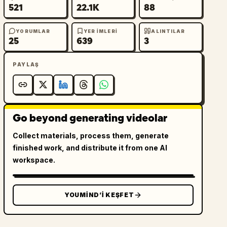
521
22.1K
88
YORUMLAR
YER IMLERI
ALINTILAR
25
639
3
PAYLAŞ
Go beyond generating videolar
Collect materials, process them, generate
finished work, and distribute it from one AI
workspace.
YOUMIND’I KEŞFET