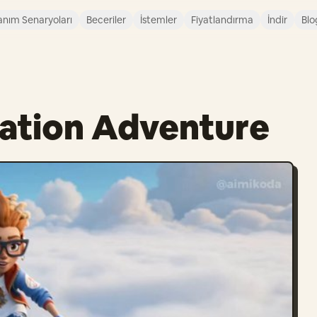
anım Senaryoları
Beceriler
İstemler
Fiyatlandırma
İndir
Blo
mation Adventure