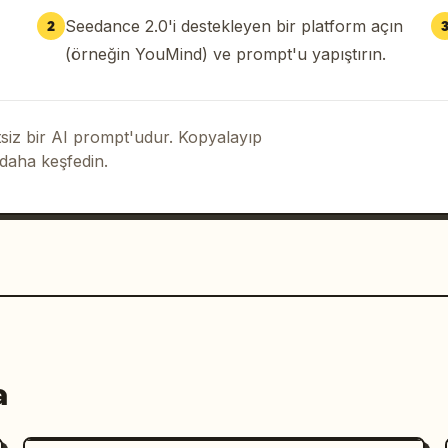
Seedance 2.0'i destekleyen bir platform açın
2
(örneğin YouMind) ve prompt'u yapıştırın.
iz bir AI prompt'udur. Kopyalayıp
 daha keşfedin.
a