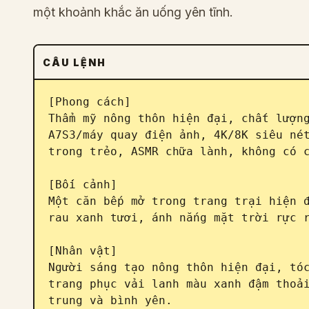
một khoảnh khắc ăn uống yên tĩnh.
CÂU LỆNH
[Phong cách]

Thẩm mỹ nông thôn hiện đại, chất lượng
A7S3/máy quay điện ảnh, 4K/8K siêu nét
trong trẻo, ASMR chữa lành, không có c
[Bối cảnh]

Một căn bếp mở trong trang trại hiện đ
rau xanh tươi, ánh nắng mặt trời rực r
[Nhân vật]

Người sáng tạo nông thôn hiện đại, tóc
trang phục vải lanh màu xanh đậm thoải
trung và bình yên.
