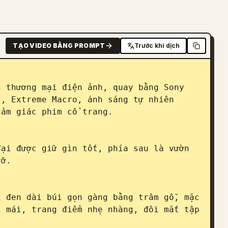
TẠO VIDEO BẰNG PROMPT
Trước khi dịch
 thương mại điện ảnh, quay bằng Sony 
, Extreme Macro, ánh sáng tự nhiên 
ảm giác phim cổ trang.

ại được giữ gìn tốt, phía sau là vườn 
ỡ.

 đen dài búi gọn gàng bằng trâm gỗ, mặc 
 mái, trang điểm nhẹ nhàng, đôi mắt tập 