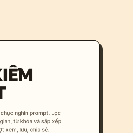
KIẾM
T
 chục nghìn prompt. Lọc
 gian, từ khóa và sắp xếp
ợt xem, lưu, chia sẻ.