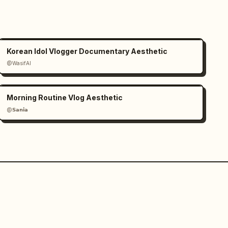
Korean Idol Vlogger Documentary Aesthetic
@WasifAI
Morning Routine Vlog Aesthetic
@𝗦𝗮𝗻𝗶𝗮