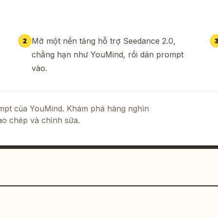
được đặt trên chiếc bàn gỗ dài trong 
g, nhẹ nhàng chỉnh lại một sợi tóc lạc, 
Mở một nền tảng hỗ trợ Seedance 2.0,
2
chẳng hạn như YouMind, rồi dán prompt
c sáng, khung cảnh tĩnh lặng đến mức 
, thể hiện cảm giác thư thái tột độ mà 
vào.
rompt của YouMind. Khám phá hàng nghìn
sao chép và chỉnh sửa.