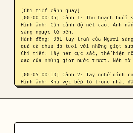
[Chi tiết cảnh quay]

[00:00-00:05] Cảnh 1: Thu hoạch buổi s
Hình ảnh: Cận cảnh độ nét cao. Ánh nắn
sáng ngược từ bên.

Hành động: Đôi tay trần của Người sáng
quả cà chua đỏ tươi với những giọt sươ
Chi tiết: Lấy nét cực sắc, thể hiện rõ
đạo của những giọt nước trượt. Nền mờ 
[00:05-00:10] Cảnh 2: Tay nghề đỉnh ca
Hình ảnh: Khu vực bếp lò trong nhà, đầ
Hành động: Người sáng tạo đang thái ra
(không mang tính biểu diễn).

Chi tiết: Ống kính macro bắt trọn khoả
liệu, nước bắn tung tóe. Sau đó chuyển
bếp đất, ánh sáng và bóng tối ấm áp và
[00:10-00:15] Cảnh 3: Thời gian tĩnh l