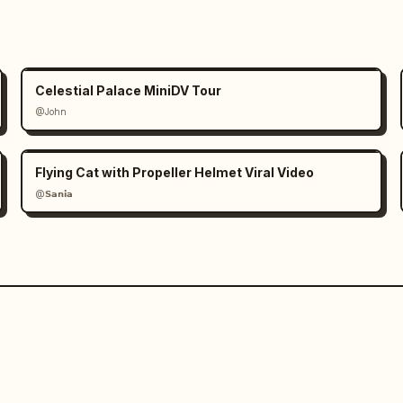
Celestial Palace MiniDV Tour
@John
Flying Cat with Propeller Helmet Viral Video
@𝗦𝗮𝗻𝗶𝗮