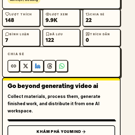
LƯỢT THÍCH
LƯỢT XEM
CHIA SẺ
148
9.9K
22
BÌNH LUẬN
ĐÃ LƯU
TRÍCH DẪN
7
122
0
CHIA SẺ
Go beyond generating video ai
Collect materials, process them, generate
finished work, and distribute it from one AI
workspace.
KHÁM PHÁ YOUMIND