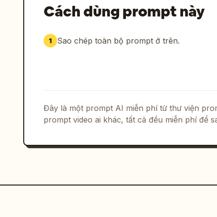
Cách dùng prompt này
Hình ảnh: Toàn cảnh/Trung cảnh.

Hành động: Một món ăn nhà làm tinh tế 
sân. Người sáng tạo ngồi xuống yên lặn
Sao chép toàn bộ prompt ở trên.
1
và nếm thử một miếng thức ăn.

Không khí: Hơi nước từ từ bốc lên ngượ
bạn gần như có thể nghe thấy tiếng gió
người hiện đại khao khát.
Đây là một prompt AI miễn phí từ thư viện p
prompt video ai khác, tất cả đều miễn phí để 