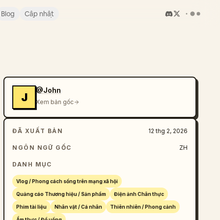
Blog
Cập nhật
@John
J
Xem bản gốc
ĐÃ XUẤT BẢN
12 thg 2, 2026
NGÔN NGỮ GỐC
ZH
DANH MỤC
Vlog / Phong cách sống trên mạng xã hội
Quảng cáo Thương hiệu / Sản phẩm
Điện ảnh Chân thực
Phim tài liệu
Nhân vật / Cá nhân
Thiên nhiên / Phong cảnh
Ẩm thực / Đồ uống