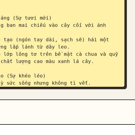
áng (Sự tươi mới)

g ban mai chiếu vào cây cối với ánh 
 tạo (ngón tay dài, sạch sẽ) hái một 
ng lấp lánh từ dây leo.

 lớp lông tơ trên bề mặt cà chua và quỹ 
chất lượng cao màu xanh lá cây.

o (Sự khéo léo)

y sức sống nhưng không tì vết.

u, động tác khéo léo và chính xác 
nh khắc lưỡi dao cắt xuyên qua nguyên 
 sang ngọn lửa màu cam lập lòe trong 
 chân thực.

ặng (Khoảnh khắc)
