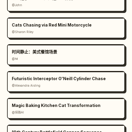
@John
Cats Chasing via Red Mini Motorcycle
@Sharon Riley
时间静止：美式餐馆场景
@𝐌
Futuristic Interceptor O'Neill Cylinder Chase
@Alexandra Aisling
Magic Baking Kitchen Cat Transformation
@探路AI