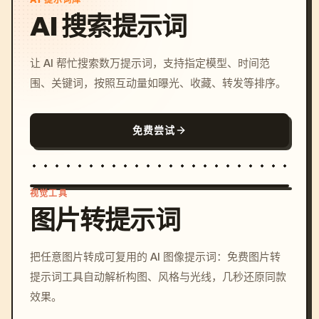
AI 提示词库
AI 搜索提示词
让 AI 帮忙搜索数万提示词，支持指定模型、时间范
围、关键词，按照互动量如曝光、收藏、转发等排序。
免费尝试
视觉工具
图片转提示词
/imagine prompt: cinemati
把任意图片转成可复用的 AI 图像提示词：免费图片转
c, cyberpunk sunset, neon
提示词工具自动解析构图、风格与光线，几秒还原同款
colors, 8k --v 6.0
效果。