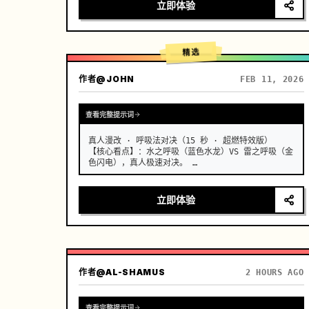
漂移或伪影，真实的胸部轻微起伏与呼吸同步，浅景
立即体验
深，奶油般模糊的背景，温暖的胶片颗粒，8K 锐利，日
系青春克制的心动窒息感。 …
精选
作者
@JOHN
FEB 11, 2026
查看完整提示词
真人漫改 · 呼吸法对决（15 秒 · 超燃特效版）

【核心看点】：水之呼吸（蓝色水龙）VS 雷之呼吸（金
色闪电），真人极速对决。 …
立即体验
作者
@AL-SHAMUS
2 HOURS AGO
查看完整提示词