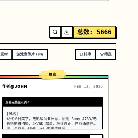
总数
:
5666
牌素材
游戏宣传片 / PV
排序
筛选
精选
作者
@JOHN
FEB 12, 2026
查看完整提示词
[风格]

现代乡村美学，电影级商业质感，使用 Sony A7S3/电
影摄影机拍摄，4K/8K 超清，极致微距，自然通透光
线，治愈系 ASMR，无历史古装剧感。
