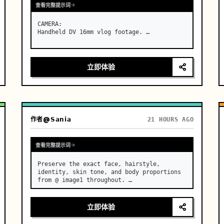
查看完整提示词
CAMERA:

Handheld DV 16mm vlog footage. …
立即体验
作者
@𝗦𝗮𝗻𝗶𝗮
21 HOURS AGO
查看完整提示词
Preserve the exact face, hairstyle, 
identity, skin tone, and body proportions 
from @ image1 throughout. …
立即体验