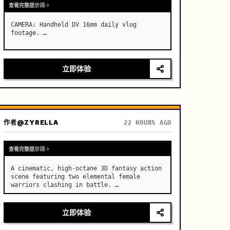
查看完整提示词
CAMERA: Handheld DV 16mm daily vlog 
footage. …
立即体验
作者
@ZYRELLA
22 HOURS AGO
查看完整提示词
A cinematic, high-octane 3D fantasy action 
scene featuring two elemental female 
warriors clashing in battle. …
立即体验