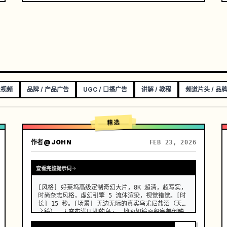
乐视频
品牌 / 产品广告
UGC / 口播广告
讲解 / 教程
频道片头 / 品
精选
作者
@JOHN
FEB 23, 2026
查看完整提示词
[风格] 好莱坞高级定制奇幻大片，8K 超清，超写实，
时尚杂志风格，虚幻引擎 5 流体渲染，视觉错觉。[时
长] 15 秒。[场景] 无边无际的真实乌尤尼盐沼（天空
之镜）。天空布满压抑的乌云，地面如镜面般完美倒映
一切，整体画面呈现极简冷色调。[00:00-00:05] 镜