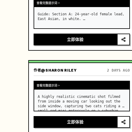
查看完整提示词
Guide: Section A: 24-year-old female lead, 
East Asian, in white. …
立即体验
作者
@SHARON RILEY
2 DAYS AGO
查看完整提示词
A highly realistic cinematic shot filmed 
from inside a moving car looking out the 
side window, capturing two cats riding a 
small red mini motorcycle on a suburban 
road. …
立即体验