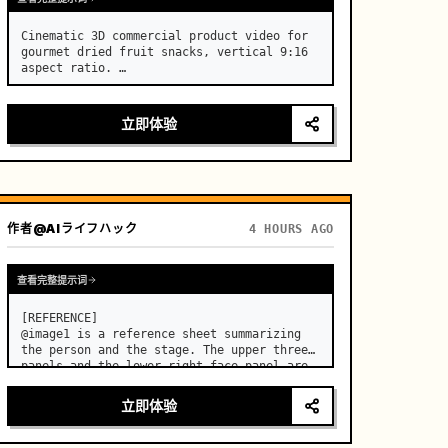
Cinematic 3D commercial product video for 
gourmet dried fruit snacks, vertical 9:16 
aspect ratio. …
立即体验
作者
@AIライフハック
4 HOURS AGO
查看完整提示词
[REFERENCE]

@image1 is a reference sheet summarizing 
the person and the stage. The upper three 
panels and the lower right face panel are 
used as fixed references for the face, 
hair, body type, costume, and whole body 
立即体验
of the same woman appearing alone in the 
vi…