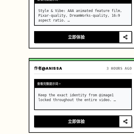
Style & Vibe: AAA animated feature film, 
Pixar-quality, DreamWorks-quality, 16:9 
aspect ratio. …
立即体验
作者
@ANISSA
3 HOURS AGO
查看完整提示词
Keep the exact identity from @image1 
locked throughout the entire video. …
立即体验