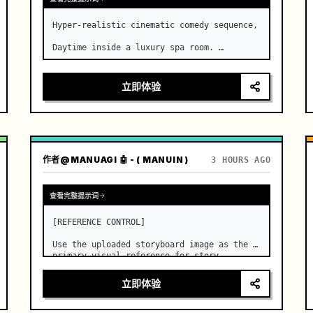
Hyper-realistic cinematic comedy sequence,

Daytime inside a luxury spa room. …
立即体验
作者
@MANUAGI 🤖 - ( MANUIN )
3 HOURS AGO
查看完整提示词
[REFERENCE CONTROL]

Use the uploaded storyboard image as the 
primary visual reference for story 
structure, character design, costume 
design, environment, emotional 
立即体验
progression, and shot order.