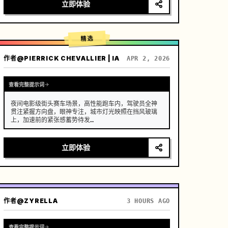
[场景]

立即体验
一个维护良好、现代化的农舍开放式厨房，背景是郁郁
葱葱的菜园，阳光明媚。

[人物]

精选
现代乡村创作者，黑色长发随意用木簪挽起，身穿深蓝
色舒适亚麻服饰，妆容清淡，眼神专注而平静。

作者
@PIERRICK CHEVALLIER | IA
APR 2, 2026
[镜头细节]

[00:00-00:05] 镜头 1：晨间采摘 (新鲜)

画面：高清特写。晨光侧逆光打在植物上。

查看完整提示词
动作：创作者的双手（手指修长干净）从藤蔓上摘下一
颗挂着晶莹…
夜间电影级街头赛车场景，高性能跑车内，驾驶员全神
贯注紧握方向盘，眼神专注，城市灯光映照在挡风玻璃
上，加速前的紧张感蓄势待发

运镜：采用具备无缝转场的快速多角度系统，内景特写 
→ 肩后视角 → 外景追踪 → 低机位贴地拍摄，超动态运
立即体验
镜，结合急摇镜头（whip pans）+ 变速转场（speed 
ramp）+ 运动模糊遮罩剪辑，营造连续流动的视觉幻象

(0-2s) 驾驶员内景特写，手部紧握换挡杆，细微的呼
吸起伏，仪表盘灯光闪烁

(2-4s) 肩后视角，前方道路延伸至霓虹闪烁的城市，
作者
@ZYRELLA
3 HOURS AGO
引擎震动感增强

(4-6s) 按下…
查看完整提示词