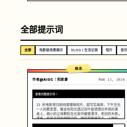
全部提示词
全部
电影级场景展示
VLOG / 生活记录
短片
音
精选
作者
@AIGC｜阳家豪
MAR 15, 2026
查看完整提示词
15 秒电影感日剧纯爱暧昧短片，超写实画质，下午空无
一人的教室里，暖金色阳光透过百叶窗洒落在并排的课
桌上，细小的尘埃颗粒在光束中缓慢漂浮，老旧的木质
课桌，极其自然的细微动作、呼吸和眼神张力，人物的
面部、服装和发型在整个过程中保持一致，没有变形、