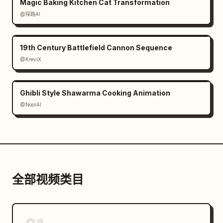
Magic Baking Kitchen Cat Transformation
@探路AI
19th Century Battlefield Cannon Sequence
@KreviX
Ghibli Style Shawarma Cooking Animation
@NoorAI
全部视频类目