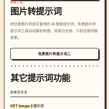
视觉工具
图片转提示词
/imagine prompt: cinemati
把任意图片转成可复用的 AI 图像提示词：免费图片转
c, cyberpunk sunset, neon
提示词工具自动解析构图、风格与光线，几秒还原同款
colors, 8k --v 6.0
效果。
免费图片转提示词
其它提示词功能
按模型浏览
GPT Image 2 提示词