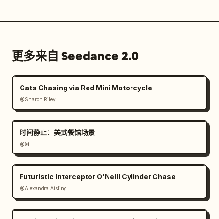
更多来自 Seedance 2.0
Cats Chasing via Red Mini Motorcycle
@Sharon Riley
时间静止：美式餐馆场景
@𝐌
Futuristic Interceptor O'Neill Cylinder Chase
@Alexandra Aisling