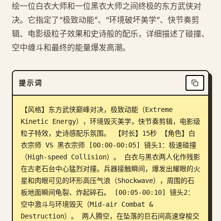
绘一位白衣大师和一位黑衣大师之间终极的东方武侠对
博客
决。它指定了“极致动能”、“环境破坏美学”、快节奏剪
辑、电影级粒子效果和史诗般的配乐，详细描述了碰撞、
更新
空中缠斗和最终的能量爆发高潮。
提示词
【风格】东方武侠巅峰对决，极致动能（Extreme 
Kinetic Energy），环境毁灭美学，快节奏剪辑，电影级
粒子特效，史诗感配乐氛围。 【时长】15秒 【角色】白
衣宗师 VS 黑衣宗师 [00:00-00:05] 镜头1：极速碰撞
（High-speed Collision）。 白衣与黑衣两人化作残影
在古老石台中心猛烈对撞。兵器接触瞬间，爆发出耀眼的火
星和肉眼可见的环形高压气浪（Shockwave），周围的石
板地面瞬间龟裂、炸起碎石。 [00:05-00:10] 镜头2：
空中激斗与环境毁灭（Mid-air Combat & 
Destruction）。 两人腾空，在坠落的巨石间高速穿梭交