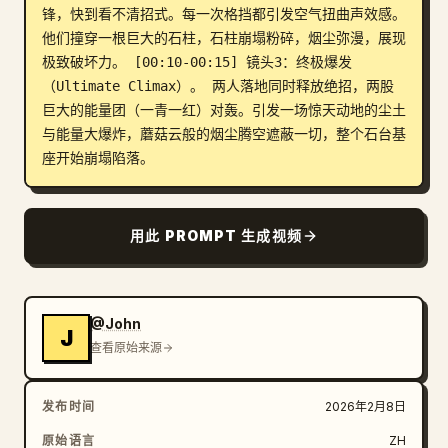
锋，快到看不清招式。每一次格挡都引发空气扭曲声效感。
他们撞穿一根巨大的石柱，石柱崩塌粉碎，烟尘弥漫，展现
极致破坏力。 [00:10-00:15] 镜头3：终极爆发
（Ultimate Climax）。 两人落地同时释放绝招，两股
巨大的能量团（一青一红）对轰。引发一场惊天动地的尘土
与能量大爆炸，蘑菇云般的烟尘腾空遮蔽一切，整个石台基
座开始崩塌陷落。
用此 PROMPT 生成视频
@John
J
查看原始来源
发布时间
2026年2月8日
原始语言
ZH