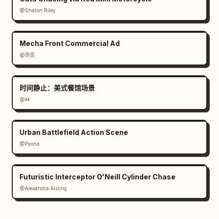
@Sharon Riley
Mecha Front Commercial Ad
@李岳
时间静止：美式餐馆场景
@𝐌
Urban Battlefield Action Scene
@Pyona
Futuristic Interceptor O'Neill Cylinder Chase
@Alexandra Aisling