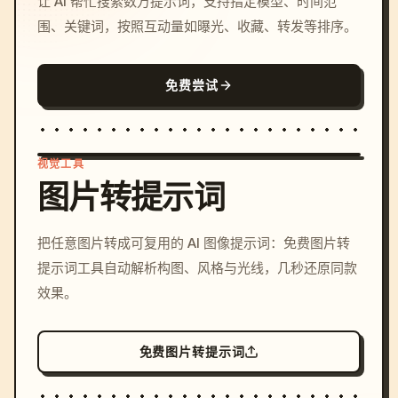
让 AI 帮忙搜索数万提示词，支持指定模型、时间范
围、关键词，按照互动量如曝光、收藏、转发等排序。
免费尝试
视觉工具
图片转提示词
/imagine prompt: cinemati
把任意图片转成可复用的 AI 图像提示词：免费图片转
c, cyberpunk sunset, neon
提示词工具自动解析构图、风格与光线，几秒还原同款
colors, 8k --v 6.0
效果。
免费图片转提示词