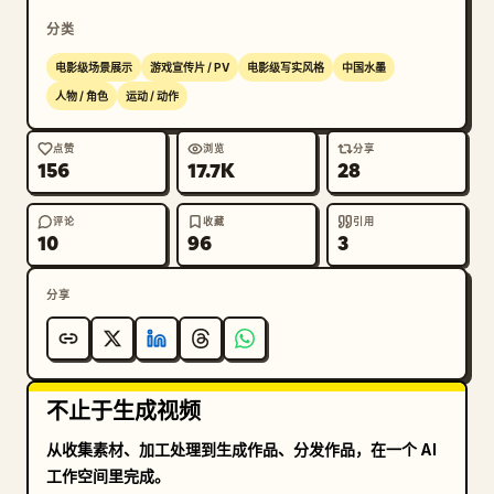
分类
电影级场景展示
游戏宣传片 / PV
电影级写实风格
中国水墨
人物 / 角色
运动 / 动作
点赞
浏览
分享
156
17.7K
28
评论
收藏
引用
10
96
3
分享
不止于生成视频
从收集素材、加工处理到生成作品、分发作品，在一个 AI
工作空间里完成。