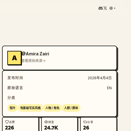
@Amira Zairi
A
查看原始来源
发布时间
2026年4月4日
原始语言
EN
分类
短片
电影级写实风格
人物 / 角色
人群 / 群体
点赞
浏览
分享
226
24.7K
26