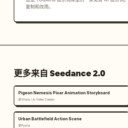
复制和改用。
更多来自 Seedance 2.0
Pigeon Nemesis Pixar Animation Storyboard
@Shara I Ai Video Creator
Urban Battlefield Action Scene
@Pyona