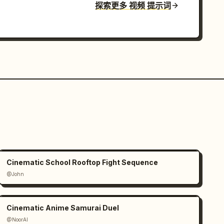
探索更多 视频 提示词
Cinematic School Rooftop Fight Sequence
@John
Cinematic Anime Samurai Duel
@NoorAI