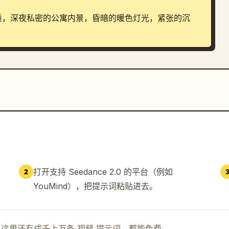
质，深夜私密的公寓内景，昏暗的暖色灯光，紧张的沉
，
打开支持 Seedance 2.0 的平台（例如
2
YouMind），把提示词粘贴进去。
示词。这里还有成千上万条 视频 提示词，都能免费