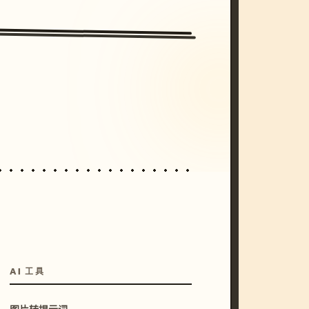
/imagine prompt: cinematic, cyberpunk s
unset, neon colors, 8k --v 6.0
AI 工具