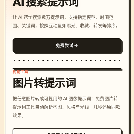
AI 搜索提示词
让 AI 帮忙搜索数万提示词，支持指定模型、时间范
围、关键词，按照互动量如曝光、收藏、转发等排序。
免费尝试
视觉工具
图片转提示词
/imagine prompt: cinemati
把任意图片转成可复用的 AI 图像提示词：免费图片转
c, cyberpunk sunset, neon
提示词工具自动解析构图、风格与光线，几秒还原同款
colors, 8k --v 6.0
效果。