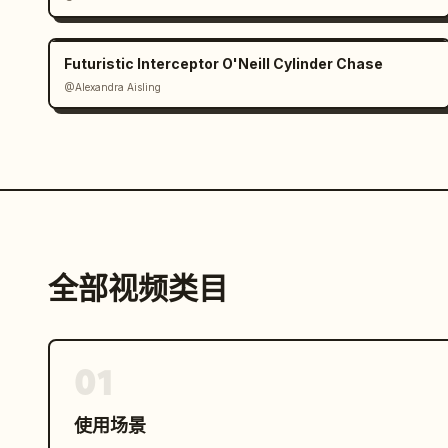
Futuristic Interceptor O'Neill Cylinder Chase
@Alexandra Aisling
全部视频类目
01
使用场景