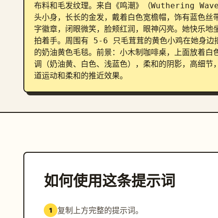
布料和毛发纹理。来自《鸣潮》（Wuthering Wav
头小身，长长的金发，戴着白色宽檐帽，饰有蓝色丝
字徽章，闭眼微笑，脸颊红润，眼神闪亮。她快乐地
拍着手。周围有 5-6 只毛茸茸的黄色小鸡在她身
的奶油黄色毛毯。前景：小木制咖啡桌，上面放着白
调（奶油黄、白色、浅蓝色），柔和的阴影，高细节
道运动和柔和的推近效果。
如何使用这条提示词
复制上方完整的提示词。
1