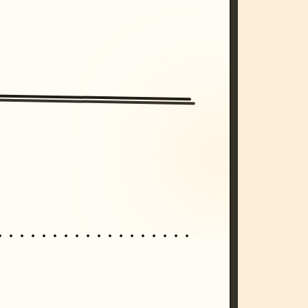
/imagine prompt: cinematic, cyberpunk s
unset, neon colors, 8k --v 6.0