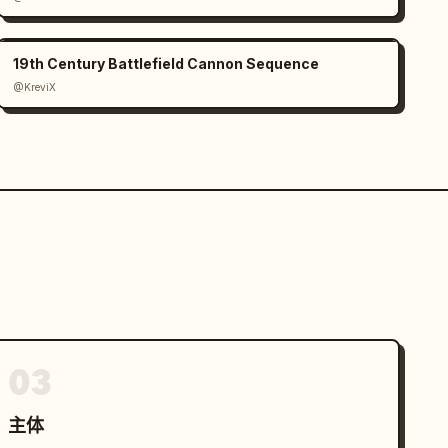
19th Century Battlefield Cannon Sequence
@KreviX
03
主体