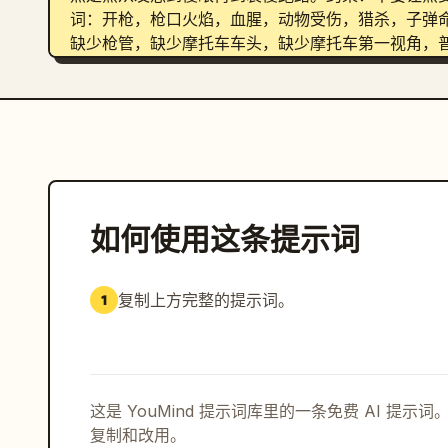
词：开枪，枪口火焰，血腥，动物受伤，猎杀，子弹
缺少枪管，缺少摩托车车头，缺少摩托车第一视角，
通逃跑，熊过度拟人化，卡通熊，怪物熊，熊身体变
屏构图，字幕，文字叠加，logo，水印，随机文字
如何使用这条提示词
复制上方完整的提示词。
1
这是 YouMind 提示词库里的一条免费 AI 提
复制和改用。