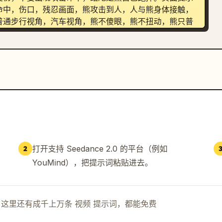
命中，伤口，残忍画面，熊攻击到人，人与熊身体接触，
普通步行视角，汽车视角，熊不傻眼，熊不扭动，熊只普
形，多余肢体，错误动物结构，白天场景，城市背景，横
，画面过度电影化，动作不可读，突然换场景。
打开支持 Seedance 2.0 的平台（例如
2
YouMind），把提示词粘贴进去。
示词。这里还有成千上万条 视频 提示词，都能免费