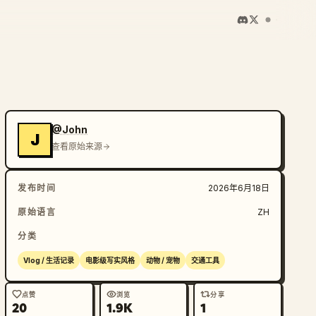
@John
J
查看原始来源
发布时间
2026年6月18日
原始语言
ZH
分类
Vlog / 生活记录
电影级写实风格
动物 / 宠物
交通工具
点赞
浏览
分享
20
1.9K
1