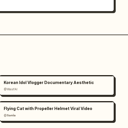
Korean Idol Vlogger Documentary Aesthetic
@WasifAI
Flying Cat with Propeller Helmet Viral Video
@𝗦𝗮𝗻𝗶𝗮