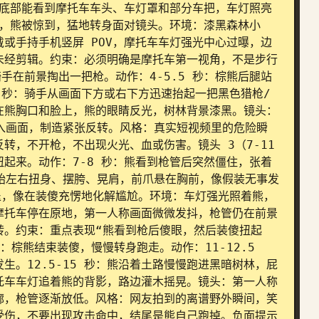
面底部能看到摩托车车头、车灯罩和部分车把，车灯照亮
熊，熊被惊到，猛地转身面对镜头。环境：漆黑森林小
或手持手机竖屏 POV，摩托车车灯强光中心过曝，边
未经剪辑。约束：必须明确是摩托车第一视角，不是步行
骑手在前景掏出一把枪。动作：4-5.5 秒：棕熊后腿站
7 秒：骑手从画面下方或右下方迅速抬起一把黑色猎枪/
在熊胸口和脸上，熊的眼睛反光，树林背景漆黑。镜头：
进入画面，制造紧张反转。风格：真实短视频里的危险瞬
，不开枪，不出现火光、血或伤害。镜头 3（7-11 
起来。动作：7-8 秒：熊看到枪管后突然僵住，张着
开始左右扭身、摆胯、晃肩，前爪悬在胸前，像假装无事发
后退，像在装傻充愣地化解尴尬。环境：车灯强光照着熊，
摩托车停在原地，第一人称画面微微发抖，枪管仍在前景
转。约束：重点表现“熊看到枪后傻眼，然后装傻扭起
：棕熊结束装傻，慢慢转身跑走。动作：11-12.5 
。12.5-15 秒：熊沿着土路慢慢跑进黑暗树林，屁
托车车灯追着熊的背影，路边灌木摇晃。镜头：第一人称
廓，枪管逐渐放低。风格：网友拍到的离谱野外瞬间，笑
受伤，不要出现攻击命中，结尾是熊自己跑掉。负面提示