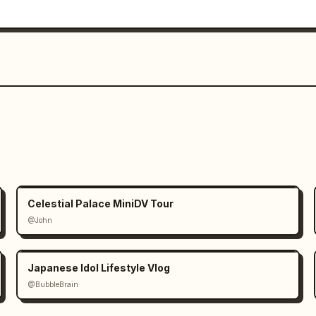
Celestial Palace MiniDV Tour
@John
Japanese Idol Lifestyle Vlog
@BubbleBrain