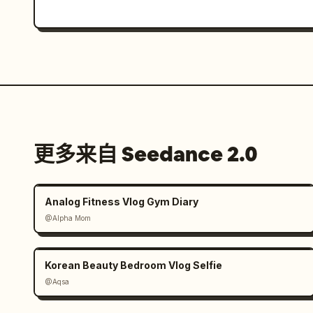
更多来自 Seedance 2.0
Analog Fitness Vlog Gym Diary
@Alpha Mom
Korean Beauty Bedroom Vlog Selfie
@Aqsa