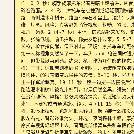
作：0-2 秒：骑手骑摩托车沿着黑暗土路前进，画
碎石路面。2-4 秒：摩托车差点撞到或轻轻顶到棕
路，两侧灌木和树干，路面有碎石和尘土。镜头：头戴
缘一片黑。风格：真实野外骑行视频，粗糙、紧张、
视角。镜头 2（4-7 秒）主体：棕熊站起来发怒，
起，张嘴低吼，前爪抬起，像要发怒扑过来。5.5-
长枪，枪管指向熊，但不射击。环境：摩托车车灯照
第一人称视角突然抖了一下，车头 and 枪管同时
间，但带荒诞喜剧感。约束：枪只作为吓住熊的视觉反转
秒）主体：棕熊看到枪后瞬间傻眼，开始装傻充愣地扭
嘴愣住，凶狠表情变成懵住的表情。8-10 秒：熊
生一样尴尬跳舞。10-11 秒：熊一边扭一边慢慢
路边灌木和树叶被光束扫到，背景仍然全黑。镜头：
但没有动作。风格：紧张突然变搞笑，荒诞短视频反
来”，不要写成普通逃跑。镜头 4（11-15 秒）主体
秒：熊停止扭动，尴尬地低头转身，像假装什么都没发生
股左右晃，背影逐渐消失。环境：夜间森林土路，摩
摩托车视角轻轻跟上去，画面底部保留车头和车把轮
点是熊从发怒到傻眼再到装傻跑路。约束：不要让熊