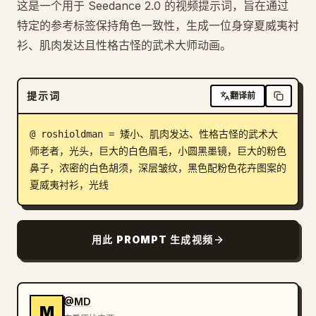
这是一个用于 Seedance 2.0 的视频提示词，旨在通过
博客
特定的参考标签保持角色一致性，生成一位身穿夏威夷衬
衫、肌肉发达且性格古怪的武术大师动画。
更新
提示词
翻译前
@ roshioldman = 矮小、肌肉发达、性格古怪的武术大
师老者，光头，巨大的白色眉毛，小圆黑墨镜，巨大的粉色
鼻子，浓密的白色胡须，深层皱纹，黑色配粉色花卉图案的
夏威夷衬衫，光线
用此 PROMPT 生成视频
@MD
M