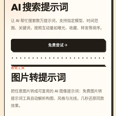
AI 搜索提示词
让 AI 帮忙搜索数万提示词，支持指定模型、时间范
围、关键词，按照互动量如曝光、收藏、转发等排序。
免费尝试
视觉工具
图片转提示词
/imagine prompt: cinemati
把任意图片转成可复用的 AI 图像提示词：免费图片转
c, cyberpunk sunset, neon
提示词工具自动解析构图、风格与光线，几秒还原同款
colors, 8k --v 6.0
效果。