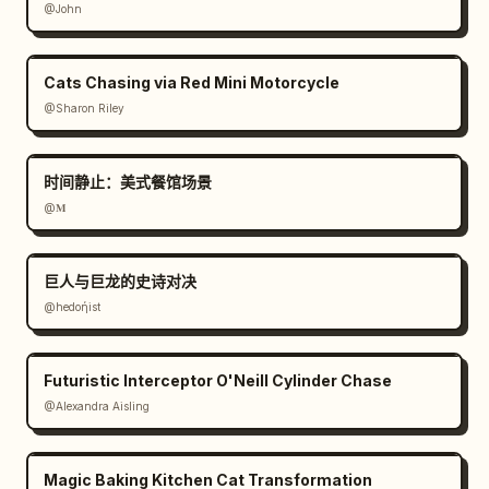
@John
Cats Chasing via Red Mini Motorcycle
@Sharon Riley
时间静止：美式餐馆场景
@𝐌
巨人与巨龙的史诗对决
@hedoήist
Futuristic Interceptor O'Neill Cylinder Chase
@Alexandra Aisling
Magic Baking Kitchen Cat Transformation