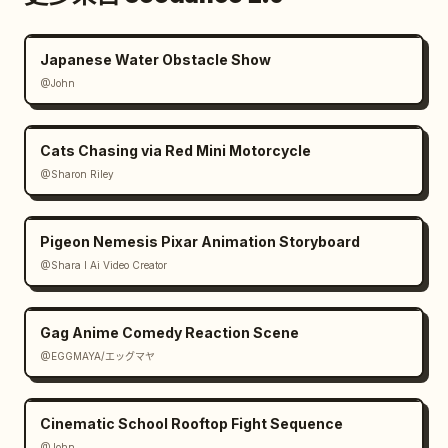
Japanese Water Obstacle Show
@John
Cats Chasing via Red Mini Motorcycle
@Sharon Riley
Pigeon Nemesis Pixar Animation Storyboard
@Shara I Ai Video Creator
Gag Anime Comedy Reaction Scene
@EGGMAYA/エッグマヤ
Cinematic School Rooftop Fight Sequence
@John