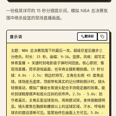
一份极其详尽的 15 秒分镜提示词，模拟 NBA 总决赛氛
围中绝杀投篮的现场直播画面。
提示词
翻译前
主题：NBA 总决赛氛围下的最后一攻，超级巨星后撤步三
分绝杀。时长：15 秒。画幅：9:16。竖屏。风格：超写实
体育直播 + 关键时刻电影级子弹时间回放。核心原则：像
现场直播，而非游戏画面，也非商业摄影棚拍摄。15 秒分
镜：0.0s - 2.5s：侧边栏特写，主角在右侧 45 度角运
球。球场座无虚席，顶部带有真实的记分牌和倒计时。镜头
轻微晃动，模拟广播级长焦镜头配合手持稳定器的效果。能
听到球鞋摩擦声和观众压抑的欢呼声。2.5s - 5.0s：防
守者逼近，主角反复运球变向，用肩膀试探，身体接触感明
显。镜头聚焦在胸部和腰部以上的运球区域，汗水、呼吸和
球衣的摆动清晰可见。篮筐始终在画面上方可见。5.0s - 