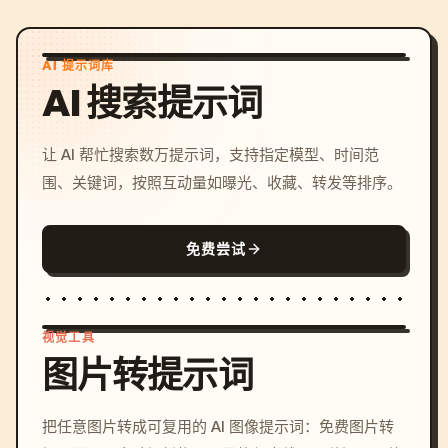
AI 提示词库
AI 搜索提示词
让 AI 帮忙搜索数万提示词，支持指定模型、时间范
围、关键词，按照互动量如曝光、收藏、转发等排序。
免费尝试
视觉工具
图片转提示词
/imagine prompt: cinemati
把任意图片转成可复用的 AI 图像提示词：免费图片转
c, cyberpunk sunset, neon