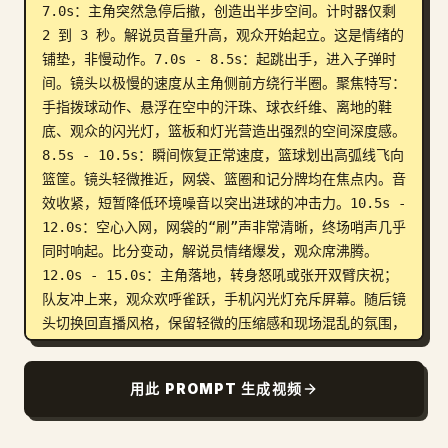
7.0s：主角突然急停后撤，创造出半步空间。计时器仅剩 
2 到 3 秒。解说员音量升高，观众开始起立。这是情绪的
铺垫，非慢动作。7.0s - 8.5s：起跳出手，进入子弹时
间。镜头以极慢的速度从主角侧前方绕行半圈。聚焦特写：
手指拨球动作、悬浮在空中的汗珠、球衣纤维、离地的鞋
底、观众的闪光灯，篮板和灯光营造出强烈的空间深度感。
8.5s - 10.5s：瞬间恢复正常速度，篮球划出高弧线飞向
篮筐。镜头轻微推近，网袋、篮圈和记分牌均在焦点内。音
效收紧，短暂降低环境噪音以突出进球的冲击力。10.5s - 
12.0s：空心入网，网袋的“刷”声非常清晰，终场哨声几乎
同时响起。比分变动，解说员情绪爆发，观众席沸腾。
12.0s - 15.0s：主角落地，转身怒吼或张开双臂庆祝；
队友冲上来，观众欢呼雀跃，手机闪光灯充斥屏幕。随后镜
头切换回直播风格，保留轻微的压缩感和现场混乱的氛围，
如同捕捉比赛结束后的真实瞬间。
用此 PROMPT 生成视频