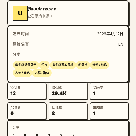
@underwood
U
查看原始来源
发布时间
2026年4月12日
原始语言
EN
分类
电影级场景展示
短片
电影级写实风格
纪录片
运动 / 动作
人物 / 角色
人群 / 群体
点赞
浏览
分享
13
29.4K
1
评论
收藏
引用
0
8
1
分享