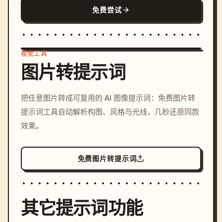
免费尝试
视觉工具
图片转提示词
/imagine prompt: cinemati
把任意图片转成可复用的 AI 图像提示词：免费图片转
c, cyberpunk sunset, neon
提示词工具自动解析构图、风格与光线，几秒还原同款
colors, 8k --v 6.0
效果。
免费图片转提示词
其它提示词功能