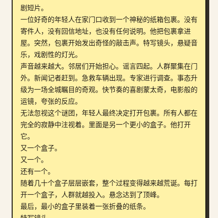
剧短片。

一位好奇的年轻人在家门口收到一个神秘的纸箱包裹。没有
寄件人，没有回信地址，也没有任何说明。他把包裹拿进
屋。突然，包裹开始发出奇怪的敲击声。特写镜头，悬疑音
乐，戏剧性的灯光。

声音越来越大。邻居们开始担心。谣言四起。人群聚集在门
外。新闻记者赶到。急救车辆出现。专家进行调查。事态升
级为一场全城瞩目的奇观。快节奏的喜剧蒙太奇，电影般的
运镜，夸张的反应。

无法忽视这个谜团，年轻人最终决定打开包裹。所有人都在
完全的寂静中注视着。里面是另一个更小的盒子。他打开
它。

又一个盒子。

又一个。

还有一个。

随着几十个盒子层层嵌套，整个过程变得越来越荒诞。每打
开一个盒子，人群就越投入。悬念达到了顶峰。

最后，最小的盒子里装着一张折叠的纸条。

特写镜头。
