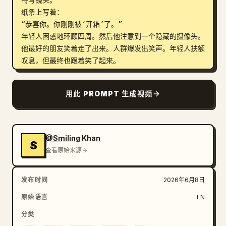
纸条上写着：

“恭喜你。你刚刚被‘开箱’了。”

年轻人困惑地环顾四周。然后他注意到一个隐藏的摄像头。
他最好的朋友笑着走了出来。人群爆发出笑声。年轻人扶额
叹息，但最终也跟着笑了起来。

最后的电影级广角镜头，朋友和邻居们在一起欢笑，周围堆
满了空盒子。

用此 PROMPT 生成视频
屏幕文字：

“有时最大的惊喜，往往是那些最能让你开怀大笑的时
刻。”

皮克斯风格 3D 动画，悬疑喜剧基调，表情生动，电影级
@Smiling Khan
S
悬念，流畅的转场，趣味叙事，戏剧性的铺垫与幽默的结
查看原始来源
局，高端动画短片品质，色彩鲜艳，16:9。
发布时间
2026年6月8日
原始语言
EN
分类