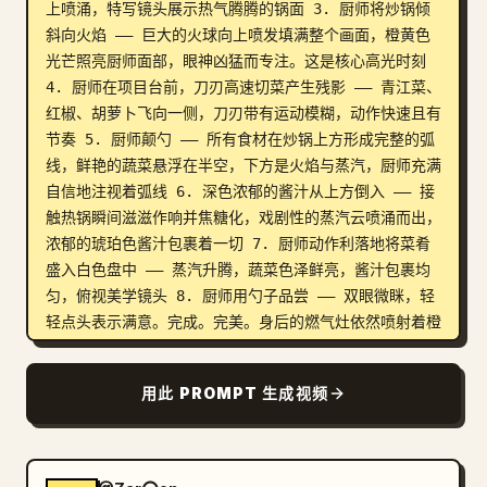
上喷涌，特写镜头展示热气腾腾的锅面 3. 厨师将炒锅倾
斜向火焰 —— 巨大的火球向上喷发填满整个画面，橙黄色
光芒照亮厨师面部，眼神凶猛而专注。这是核心高光时刻 
4. 厨师在项目台前，刀刃高速切菜产生残影 —— 青江菜、
红椒、胡萝卜飞向一侧，刀刃带有运动模糊，动作快速且有
节奏 5. 厨师颠勺 —— 所有食材在炒锅上方形成完整的弧
线，鲜艳的蔬菜悬浮在半空，下方是火焰与蒸汽，厨师充满
自信地注视着弧线 6. 深色浓郁的酱汁从上方倒入 —— 接
触热锅瞬间滋滋作响并焦糖化，戏剧性的蒸汽云喷涌而出，
浓郁的琥珀色酱汁包裹着一切 7. 厨师动作利落地将菜肴
盛入白色盘中 —— 蒸汽升腾，蔬菜色泽鲜亮，酱汁包裹均
匀，俯视美学镜头 8. 厨师用勺子品尝 —— 双眼微眯，轻
轻点头表示满意。完成。完美。身后的燃气灶依然喷射着橙
色的火焰。厨师面部特写。摄像机：• 炒锅扣下时使用宽
广全景 • 倒油时使用炒锅表面特写 • 火球时使用低角度
用此 PROMPT 生成视频
戏剧化镜头 —— 火焰填满画面上下方 • 切菜时使用侧面紧
凑镜头 —— 可见刀刃残影 • 颠勺时使用广角镜头 —— 可
见空中完整的食物弧线 • 倒酱汁时使用炒锅特写 • 摆盘
时使用俯视美学镜头 • 最后品尝时使用厨师面部特写。风