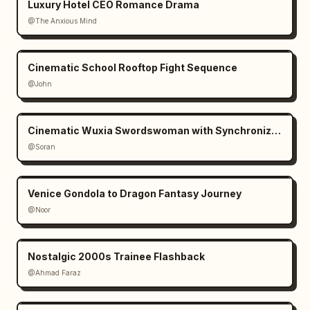
Luxury Hotel CEO Romance Drama
@The Anxious Mind
Cinematic School Rooftop Fight Sequence
@John
Cinematic Wuxia Swordswoman with Synchronized Echoes
@Soran
Venice Gondola to Dragon Fantasy Journey
@Noor
Nostalgic 2000s Trainee Flashback
@Ahmad Faraz