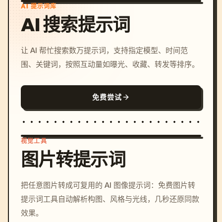
AI 提示词库
AI 搜索提示词
让 AI 帮忙搜索数万提示词，支持指定模型、时间范
围、关键词，按照互动量如曝光、收藏、转发等排序。
免费尝试
视觉工具
图片转提示词
/imagine prompt: cinemati
把任意图片转成可复用的 AI 图像提示词：免费图片转
c, cyberpunk sunset, neon
提示词工具自动解析构图、风格与光线，几秒还原同款
colors, 8k --v 6.0
效果。