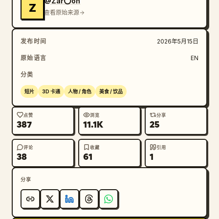
@Zar⭕on
Z
格：• 全程保持凶猛的橙黄色火焰光效 • 鲜艳的翠绿色蔬
查看原始来源
菜、光亮的黑色炒锅、浓郁的琥珀色酱汁、明亮的白色蒸汽 
• 皮克斯 CGI 风格，生动且富有表现力 —— 高能量，画
发布时间
2026年5月15日
面明亮 • 快速动作带有运动模糊 —— 切菜、颠勺、扣锅 
• 每个剪辑点快速有力，匹配烹饪节奏。声音设计：从第
原始语言
EN
一帧到最后一帧全程播放快速且充满活力的中式厨房音乐 
分类
—— 连续不间断，8 个镜头使用同一首曲目，中间无停顿或
静音。音乐下方叠加充满质感的自然厨房音效
短片
3D 卡通
人物 / 角色
美食 / 饮品
点赞
浏览
分享
387
11.1K
25
评论
收藏
引用
38
61
1
分享