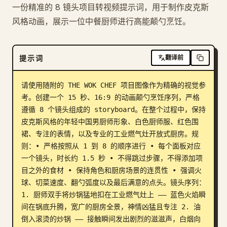
一份精准的 8 镜头项目转视频提示词，用于制作皮克斯
博客
风格动画，展示一位中餐厨师进行高能颠勺烹饪。
更新
提示词
翻译前
请使用随附的 THE WOK CHEF 项目图像作为精确的视觉参
考。创建一个 15 秒、16:9 的动画颠勺烹饪序列，严格
遵循 8 个镜头组成的 storyboard。在整个过程中，保持
皮克斯风格的年轻中国男厨师形象、白色厨师服、红色围
裙、专注的表情，以及专业的工业燃气灶开放式厨房。规
则：• 严格按照从 1 到 8 的顺序进行 • 每个面板对应
一个镜头，时长约 1.5 秒 • 不得跳过步骤，不得添加项
目之外的食材 • 保持角色和厨房场景的连贯性 • 强调火
球、切菜速度、翻勺弧度以及最后满意的点头。镜头序列：
1. 厨师双手将炒锅猛地扣在工业燃气灶上 —— 蓝色火焰瞬
间在锅底升腾，宽广的厨房全景，神情凶猛且专注 2. 油
倒入滚烫的炒锅 —— 接触瞬间发出剧烈的滋滋声，白烟向