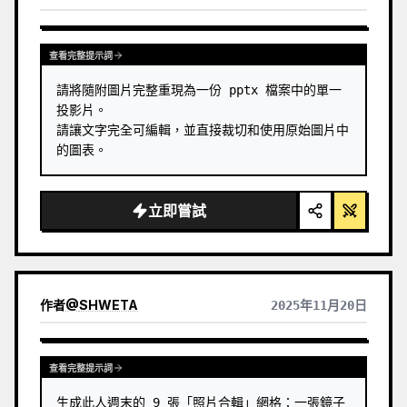
查看其他模型的結果
查看完整提示詞
請將隨附圖片完整重現為一份 pptx 檔案中的單一
投影片。

請讓文字完全可編輯，並直接裁切和使用原始圖片中
的圖表。
立即嘗試
作者
@
SHWETA
2025年11月20日
查看完整提示詞
生成此人週末的 9 張「照片合輯」網格：一張鏡子