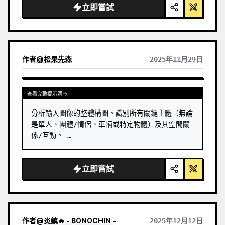
立即嘗試
作者
@
松果先森
2025年11月29日
查看其他模型的結果
查看完整提示詞
分析輸入圖像的整體構圖。識別所有關鍵主體（無論
是單人、團體/情侶、車輛或特定物體）及其空間關
係/互動。 …
立即嘗試
作者
@
炎鎮🔥 - ₿ONOCHIN -
2025年12月12日