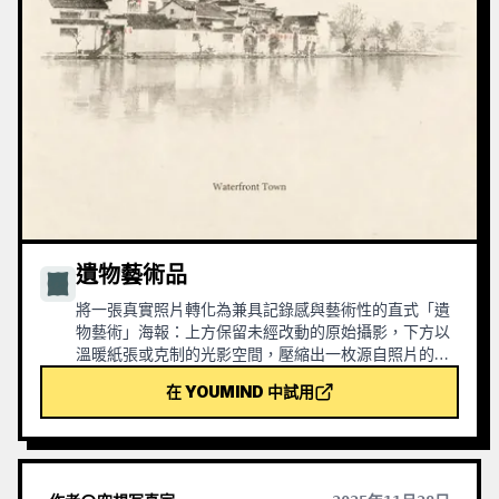
遺物藝術品
將一張真實照片轉化為兼具記錄感與藝術性的直式「遺
物藝術」海報：上方保留未經改動的原始攝影，下方以
溫暖紙張或克制的光影空間，壓縮出一枚源自照片的記
憶性圖形。它不是普通插畫或裝飾海報，而是用少量墨
在 YOUMIND 中試用
色塊面、柔化邊緣、留白切口和稀疏線條，提煉出建
築、城市、水面、道路、人物尺度、地平線與光影關
係，讓主體即使在縮圖中也能保持辨識度。畫面整體強
調安靜、克制和現代版畫般的質感，色彩從原圖提取，
以深藍、墨黑、灰綠、石色或低飽和暖色為主，並在合