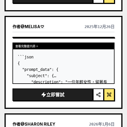
“clothing":{

"Top": ("type": "針織毛衣", "color": "
淺
灰色 (Tom 主題)
". …
作者
@
MELISA♡
2025年12月26日
查看完整提示詞
```json

{

  "prompt_data": {

    "subject": {

      "description": "一位年輕女性，留著長
長的波浪金髮，膚色白皙透亮",

立即嘗試
      "features": "自然的皮膚紋理，胸部有明
顯的曬痕，臉頰微紅，帶著溫柔的微笑，肚臍環，淺
淺的雀斑。",

      "accessories": "金色吊墜項鍊，小金圈
耳環，左前臂內側有小紋身。"

作者
@
SHARON RILEY
2026年1月6日
    },
