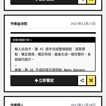
  "subject": {

    "demographics": "
Billie Eilish
，運
動型身材，健美體格，蒼白膚色",

    "hair": "深棕色至黑色頭髮，向後梳成凌亂
作者
@
沐阳
2025年12月23日
的高馬尾，臉龐周圍有鬆散的汗濕髮…
查看其他模型的結果
查看完整提示詞
輸入此指令，讓 AI 逐步完成整個過程：提取賣
點、確定風格、確定佈局，最後生成一個完整的、系
統級的提示。

最後，將 AI 生成的提示提供給 Nano Banana 
Pro 模型（必須是 Pro）。 …
立即嘗試
作者
@
J
2025年11月20日