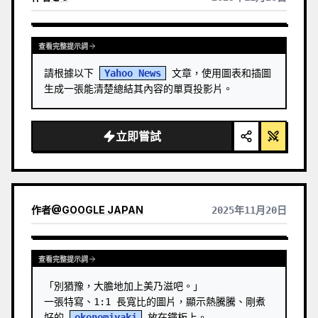
查看完整提示詞
請根據以下 
Yahoo News
 文章，使用圖表和插圖
生成一張能清楚總結其內容的單頁投影片。
立即嘗試
作者
@
GOOGLE JAPAN
2025年11月20日
查看其他模型的結果
查看完整提示詞
「別猶豫，大膽地加上美乃滋吧。」

一張特寫、1:1 長寬比的圖片，顯示熱騰騰、剛煮
好的 
okonomiyaki
 放在鐵板上。