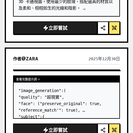
3D 卡通視圖。使用最少的紋理，搭配逼真的材質以
及柔和、栩栩如生的光線和陰影。 …
立即嘗試
作者
@
ZARA
2025年12月30日
查看其他模型的結果
查看完整提示詞
"image_generation":(

"quality": "超現實", 

"face": ("preserve_original": true, 
"reference_match'": true), 

"subject":{

"description": "一位時尚人士，擁有相同的臉
立即嘗試
孔。", 
