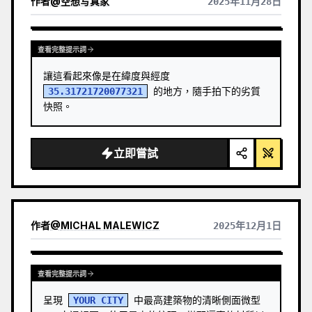
作者
@
空想写真家
2025年11月28日
適時加入一處微小的暖色標記。標題通常保持極小、詩
查看其他模型的結果
意而像展籤，不喧賓奪主。 適合製作極簡藝術海報、攝
影遺物系列、建築與城市影像海報、抽象編輯攝影、畫
廊感照片封面，以及適用於抖音等行動端傳播的視覺系
查看完整提示詞
列。最終作品會保留原照片的真實內容，同時在下方建
立一個具有穩定系列感的「記憶印記」，讓每張照片都
讓這看起來像是在緯度與經度 
擁有獨立的情緒和可延展的視覺身份。
35.31721720077321
 的地方，隨手拍下的劣質
快照。
立即嘗試
作者
@
MICHAL MALEWICZ
2025年12月1日
查看其他模型的結果
查看完整提示詞
呈現 
YOUR CITY
 中最高建築物的清晰側面微型 