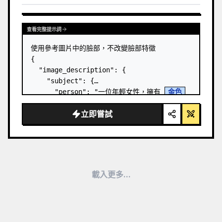
    "clothing": {

      "outfit": "配套的黃色兩件式家居服。",
查看完整提示詞
…
使用參考圖片中的臉部，不改變臉部特徵

{

  "image_description": {

    "subject": {

      "person": "一位年輕女性，擁有 
金色
頭髮和白皙皮膚",

立即嘗試
      "expression": "極度震驚和驚訝，嘴巴張
大呈倒抽一口氣狀，眼睛略微向上翻，臉部表情戲劇
化",

      "pose": "斜躺或躺臥，從低角度向上拍攝"

    },

    "clothing_and…
載入更多...