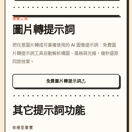
視覺工具
圖片轉提示詞
/imagine prompt: cinemati
把任意圖片轉成可重複使用的 AI 圖像提示詞：免費圖
c, cyberpunk sunset, neon
片轉提示詞工具自動解析構圖、風格與光線，幾秒還原
colors, 8k --v 6.0
同款效果。
免費圖片轉提示詞
其它提示詞功能
依模型瀏覽