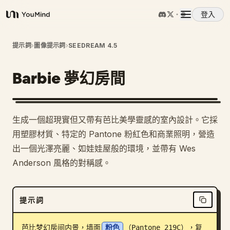
登入
YouMind
概覽
提示詞
›
圖像提示詞
›
SEEDREAM 4.5
Barbie 夢幻房間
使用案例
技能
生成一個超現實但又帶有芭比美學靈感的室內設計。它採
用塑膠材質、特定的 Pantone 粉紅色和商業照明，營造
提示詞
出一個光澤亮麗、如娃娃屋般的環境，並帶有 Wes
Anderson 風格的對稱感。
定價
提示詞
下載
芭比梦幻房间内景，墙面
粉色
（Pantone 219C），复