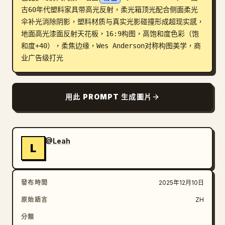
古60年代塑料家具带高光反射，柔光箱顶光配合侧面柔光
部落格
伞补光消除阴影，塑料材质与真实光影碰撞形成超现实感，
地面高光漆面反射天花板，16:9构图，高饱和度色彩（饱
和度+40），柔焦边缘，Wes Anderson对称构图美学，商
更新
业广告级打光
用此 PROMPT 生成圖片
@Leah
L
發布時間
2025年12月10日
原始語言
ZH
分類