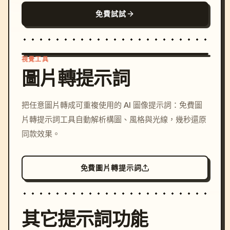
免費試試
視覺工具
圖片轉提示詞
/imagine prompt: cinemati
把任意圖片轉成可重複使用的 AI 圖像提示詞：免費圖
c, cyberpunk sunset, neon
片轉提示詞工具自動解析構圖、風格與光線，幾秒還原
colors, 8k --v 6.0
同款效果。
免費圖片轉提示詞
其它提示詞功能