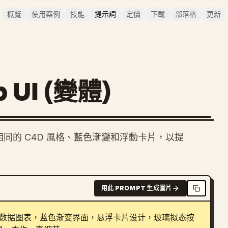
概覽
使用案例
技能
提示詞
定價
下載
部落格
更新
 UI (變體)
相同的 C4D 風格、藍色漸變和浮動卡片，以提
用此 PROMPT 生成圖片
D立体数据图表，蓝色渐变界面，悬浮卡片设计，玻璃拟态按