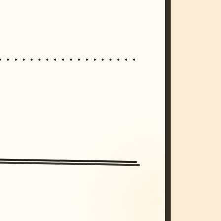
/imagine prompt: cinematic, cyberpunk s
unset, neon colors, 8k --v 6.0