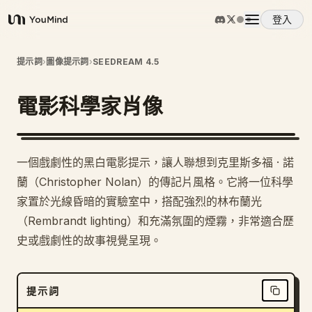
登入
YouMind
概覽
提示詞
›
圖像提示詞
›
SEEDREAM 4.5
電影科學家肖像
使用案例
技能
一個戲劇性的黑白電影提示，讓人聯想到克里斯多福 · 諾
蘭（Christopher Nolan）的傳記片風格。它將一位科學
提示詞
家置於光線昏暗的實驗室中，搭配強烈的林布蘭光
（Rembrandt lighting）和充滿氛圍的煙霧，非常適合歷
史或戲劇性的故事視覺呈現。
定價
下載
提示詞