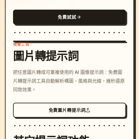
免費試試
視覺工具
圖片轉提示詞
/imagine prompt: cinemati
把任意圖片轉成可重複使用的 AI 圖像提示詞：免費圖
c, cyberpunk sunset, neon
片轉提示詞工具自動解析構圖、風格與光線，幾秒還原
colors, 8k --v 6.0
同款效果。
免費圖片轉提示詞