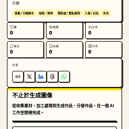
分類
漫畫 / 分鏡腳本
海報／傳單
電影感 / 電影劇照
人像 / 自拍
角色
讚
瀏覽
分享
0
0
0
留言
收藏
引用
0
0
0
分享
不止於生成圖像
從收集素材、加工處理到生成作品、分發作品，在一個 AI
工作空間裡完成。