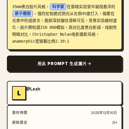
35mm黑白胶片风格，
科学家
在昏暗实验室中凝视悬浮的
部落格
原子模型
，强烈伦勃朗式侧光从左侧45度打入，烟雾在
光束中形成层次，面部深刻皱纹清晰可见，背景实验器材虚
更新
化，胶片颗粒感ISO 800模拟，高对比度黑白影调，戏剧性
明暗对比，Christopher Nolan电影摄影风格，
anamorphic宽银幕比例2.39:1
用此 PROMPT 生成圖片
@Leah
L
發布時間
2025年12月10日
原始語言
ZH