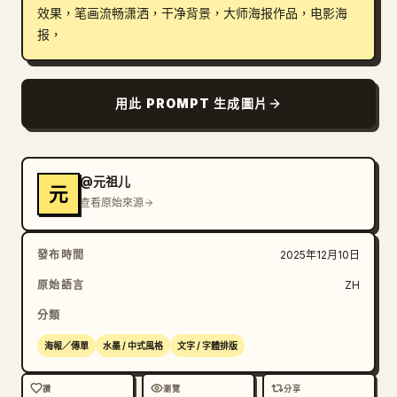
效果，笔画流畅潇洒，干净背景，大师海报作品，电影海
部落格
报，
更新
用此 PROMPT 生成圖片
@元祖儿
元
查看原始來源
發布時間
2025年12月10日
原始語言
ZH
分類
海報／傳單
水墨 / 中式風格
文字 / 字體排版
讚
瀏覽
分享