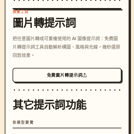
視覺工具
圖片轉提示詞
/imagine prompt: cinemati
把任意圖片轉成可重複使用的 AI 圖像提示詞：免費圖
c, cyberpunk sunset, neon
片轉提示詞工具自動解析構圖、風格與光線，幾秒還原
colors, 8k --v 6.0
同款效果。
免費圖片轉提示詞
其它提示詞功能
依模型瀏覽