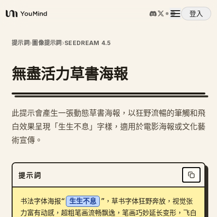
登入
YouMind
概覽
提示詞
›
圖像提示詞
›
SEEDREAM 4.5
無盡活力草書海報
使用案例
技能
此提示會產生一張動態草書海報，以狂野流暢的筆觸和飛
白效果呈現「生生不息」字樣，適用於電影海報或文化藝
提示詞
術宣傳。
定價
提示詞
下載
书法字体海报“
生生不息
”，草书字体狂野奔放，视觉张
力富有动感，超粗笔画流畅飘逸，笔画巧妙延长变形，飞白