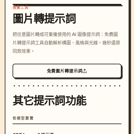
視覺工具
圖片轉提示詞
/imagine prompt: cinemati
把任意圖片轉成可重複使用的 AI 圖像提示詞：免費圖
c, cyberpunk sunset, neon
片轉提示詞工具自動解析構圖、風格與光線，幾秒還原
colors, 8k --v 6.0
同款效果。
免費圖片轉提示詞
其它提示詞功能
依模型瀏覽