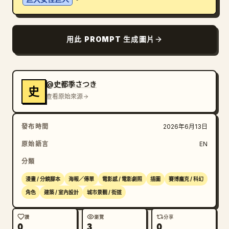
用此 PROMPT 生成圖片
@史都季さつき
史
查看原始來源
發布時間
2026年6月13日
原始語言
EN
分類
漫畫 / 分鏡腳本
海報／傳單
電影感 / 電影劇照
插圖
賽博龐克 / 科幻
角色
建築 / 室內設計
城市景觀 / 街道
讚
瀏覽
分享
0
3
0