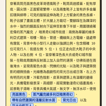
穿著高筒亮面黑色皮革哥德風靴子，靴筒高過膝蓋，配有厚
部落格
底、圓尖頭、正面緊密繫帶，以及兩隻靴子上皆有許多金屬
扣環與綁帶；可見的服裝延伸為靴子上方緊身的黑色長褲。
靴子佔據了畫面主體，於大腿上方裁切，雙腳踩在及踝深的
更新
水中，強烈的鏡面反射向下延伸至影像下半部。周圍環繞著
宏偉的蒸汽龐克 / 暗黑奇幻城市街道：兩側為華麗的維多
利亞式建築、塔樓、陽台、管道、纜線與上方電線，遠處帶
有霧氣，背景中有小型行人走動以強調比例。包含精確 10 
位可見行人：街道左側 5 位，1 位正走向巨大靴子的中央
人物，以及右側 4 位，皆穿著深色長大衣或奇幻城市服
裝。在鞋底周圍與反射面上加入自然的漣漪，彷彿街道在雨
後淹水，呈現青藍色水面、閃爍的光點，以及靴子與建築倒
影的細微扭曲。光線應為戲劇性的背光日出或日落，左上方
有明亮的光暈，冷藍色陰影，皮革與建築上有溫暖的邊緣
光，具備電影級景深、高細節、超寫實動漫奇幻插畫風格，
前景靴子清晰，背景具備大氣感，無文字，無浮水印。使用 
亮面黑色
、
蒸汽龐克維多利亞暗黑奇幻
、
帶有自然漣漪的淺層反射水面
、
背光日出
 以及 
巨大女性巨人
。