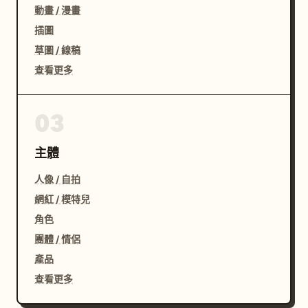
動畫 / 漫畫
插圖
草圖 / 線稿
查看更多
03
主體
人像 / 自拍
網紅 / 模特兒
角色
團體 / 情侶
產品
查看更多