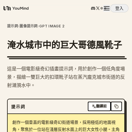
登入
YouMind
概覽
提示詞
›
圖像提示詞
›
GPT IMAGE 2
淹水城市中的巨大哥德風靴子
使用案例
技能
這是一個電影級奇幻插畫提示詞，用於創作一個低角度場
景，描繪一雙巨大的扣環靴子站在蒸汽龐克城市街道的反
提示詞
射漣漪水中。
定價
提示詞
翻譯前
下載
創作一個垂直的電影級奇幻街道場景，採用極低的地面視
角，聚焦於一位站在淺層反射水面上的巨大女性小腿。主角