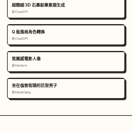
超精細 3D 石墨鉛筆素描生成
@ChatGPT
Q 版風格角色轉換
@ChatGPT
氛圍感電影人像
@Harboris
坐在倫敦街頭的巨型男子
@Heisenberg