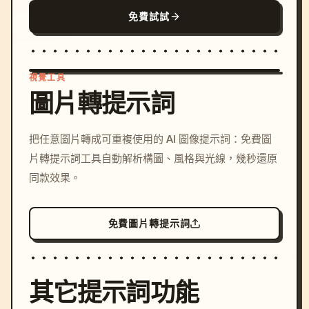
免費試試
視覺工具
圖片轉提示詞
/imagine prompt: cinemati
把任意圖片轉成可重複使用的 AI 圖像提示詞：免費圖
c, cyberpunk sunset, neon
片轉提示詞工具自動解析構圖、風格與光線，幾秒還原
colors, 8k --v 6.0
同款效果。
免費圖片轉提示詞
其它提示詞功能