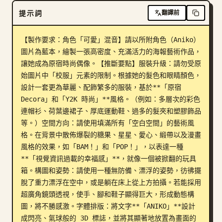
提示詞
翻譯前
部落格
【製作要求：角色「可愛」混音】請以所附角色（Aniko）
更新
圖片為藍本，繪製一張高密度、充滿活力的海報藝術作品，
讓她成為原宿時尚偶像。【推斷要點】服裝升級：請勿受原
始圖片中「校服」元素的限制。根據她的髮色和眼睛顏色，
設計一套更為華麗、配飾繁多的服裝，基於**「原宿 
Decora」和「Y2K 時尚」**風格。（例如：多層次的彩色
連帽衫、荷葉邊裙子、厚底運動鞋、過多的髮夾和塑膠飾品
等。）空間方向：請使用填滿所有「空白空間」的藝術風
格。在背景中散佈爆裂的糖果、星星、愛心、緞帶以及漫畫
風格的效果，如「BAM！」和「POP！」，以表達一種
**「視覺資訊過載的幸福感」**，就像一個被掀翻的玩具
箱。構圖和姿勢：請使用一種無防備、漂浮的姿勢，彷彿擺
脫了重力漂浮在空中，或是躺在床上從上方拍攝。若能採用
超廣角鏡頭透視，使手、腳和鞋子顯得巨大，形成動態構
圖，將不勝感激。字體排版：將文字**「ANIKO」**設計
成閃亮、氣球般的 3D 標誌，並將其顯著地放置為畫面的