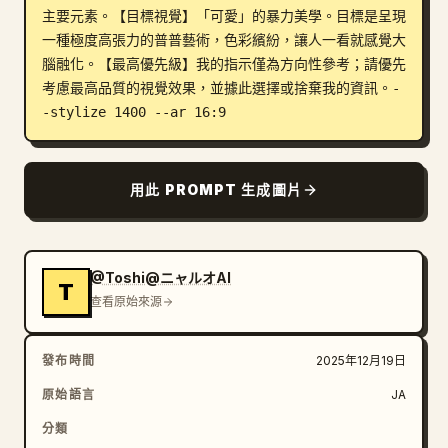
主要元素。【目標視覺】「可愛」的暴力美學。目標是呈現
一種極度高張力的普普藝術，色彩繽紛，讓人一看就感覺大
腦融化。【最高優先級】我的指示僅為方向性參考；請優先
考慮最高品質的視覺效果，並據此選擇或捨棄我的資訊。-
-stylize 1400 --ar 16:9
用此 PROMPT 生成圖片
@Toshi@ニャルオAI
T
查看原始來源
發布時間
2025年12月19日
原始語言
JA
分類