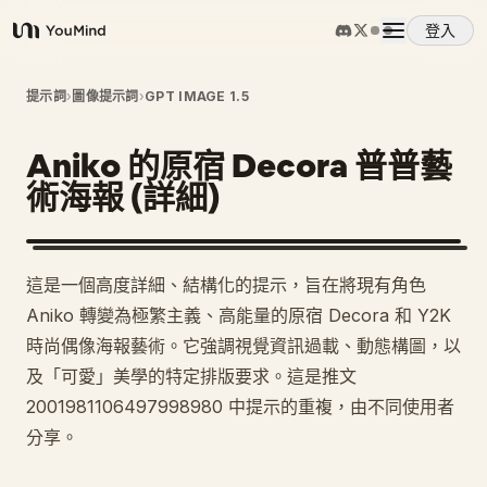
登入
YouMind
概覽
提示詞
›
圖像提示詞
›
GPT IMAGE 1.5
Aniko 的原宿 Decora 普普藝
使用案例
術海報 (詳細)
技能
這是一個高度詳細、結構化的提示，旨在將現有角色
提示詞
Aniko 轉變為極繁主義、高能量的原宿 Decora 和 Y2K
時尚偶像海報藝術。它強調視覺資訊過載、動態構圖，以
及「可愛」美學的特定排版要求。這是推文
定價
2001981106497998980 中提示的重複，由不同使用者
分享。
下載