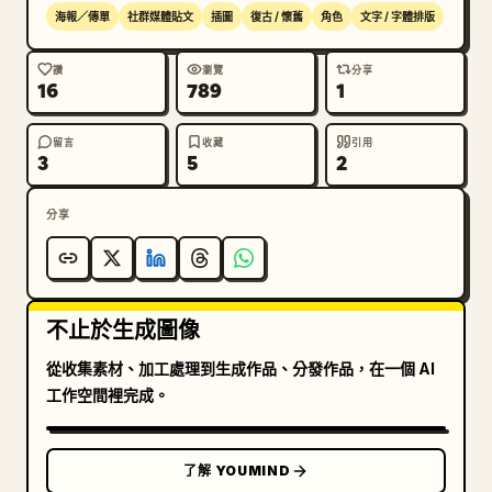
海報／傳單
社群媒體貼文
插圖
復古 / 懷舊
角色
文字 / 字體排版
讚
瀏覽
分享
16
789
1
留言
收藏
引用
3
5
2
分享
不止於生成圖像
從收集素材、加工處理到生成作品、分發作品，在一個 AI
工作空間裡完成。
了解 YOUMIND