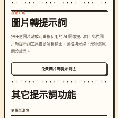
視覺工具
圖片轉提示詞
/imagine prompt: cinemati
把任意圖片轉成可重複使用的 AI 圖像提示詞：免費圖
c, cyberpunk sunset, neon
片轉提示詞工具自動解析構圖、風格與光線，幾秒還原
colors, 8k --v 6.0
同款效果。
免費圖片轉提示詞
其它提示詞功能
依模型瀏覽