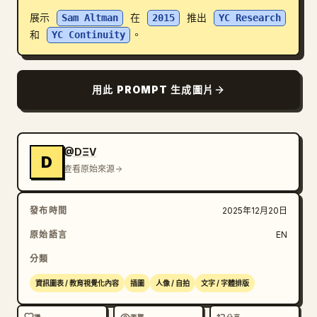
展示 
Sam Altman
 在 
2015
 推出 
YC Research
部落格
和 
YC Continuity
。
更新
用此 PROMPT 生成圖片
@DΞV
D
查看原始來源
發布時間
2025年12月20日
原始語言
EN
分類
資訊圖表 / 教育視覺化內容
插圖
人像 / 自拍
文字 / 字體排版