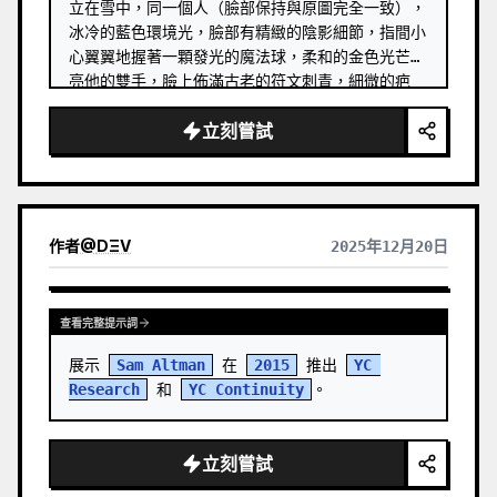
立在雪中，同一個人（臉部保持與原圖完全一致），
冰冷的藍色環境光，臉部有精緻的陰影細節，指間小
心翼翼地握著一顆發光的魔法球，柔和的金色光芒照
亮他的雙手，臉上佈滿古老的符文刺青，細微的疤
痕，眼神專注而深邃，濕潤的兜帽紋理引人注目，雪
立刻嘗試
花落在布料上，高度精細的深色皮革盔甲，帶有雕刻
圖案和編織繩索，電影般的景深，陰鬱的大氣霧氣，
飄散的雪花顆粒，超詳細的紋理，逼真的皮膚陰影，
黑暗神秘的背景，8k 解析度，奇幻概念藝術，Weta 
Digital 風格，體積光，空靈的魔法輝光效果，情
作者
@
DΞV
2025年12月20日
感…
查看完整提示詞
展示 
Sam Altman
 在 
2015
 推出 
YC 
Research
 和 
YC Continuity
。
立刻嘗試