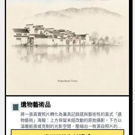
遺物藝術品
將一張真實照片轉化為兼具記錄感與藝術性的直式「遺
物藝術」海報：上方保留未經改動的原始攝影，下方以
溫暖紙張或克制的光影空間，壓縮出一枚源自照片的記
憶性圖形。它不是普通插畫或裝飾海報，而是用少量墨