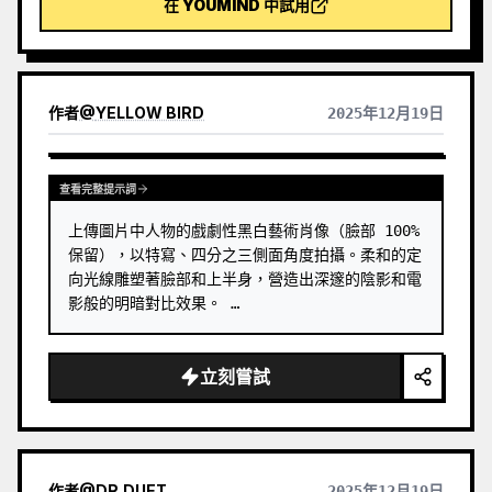
在 YOUMIND 中試用
色塊面、柔化邊緣、留白切口和稀疏線條，提煉出建
築、城市、水面、道路、人物尺度、地平線與光影關
係，讓主體即使在縮圖中也能保持辨識度。畫面整體強
調安靜、克制和現代版畫般的質感，色彩從原圖提取，
以深藍、墨黑、灰綠、石色或低飽和暖色為主，並在合
作者
@
YELLOW BIRD
2025年12月19日
適時加入一處微小的暖色標記。標題通常保持極小、詩
意而像展籤，不喧賓奪主。 適合製作極簡藝術海報、攝
影遺物系列、建築與城市影像海報、抽象編輯攝影、畫
廊感照片封面，以及適用於抖音等行動端傳播的視覺系
查看完整提示詞
列。最終作品會保留原照片的真實內容，同時在下方建
上傳圖片中人物的戲劇性黑白藝術肖像（臉部 100% 
立一個具有穩定系列感的「記憶印記」，讓每張照片都
擁有獨立的情緒和可延展的視覺身份。
保留），以特寫、四分之三側面角度拍攝。柔和的定
向光線雕塑著臉部和上半身，營造出深邃的陰影和電
影般的明暗對比效果。 …
立刻嘗試
作者
@
DR.DUET
2025年12月19日