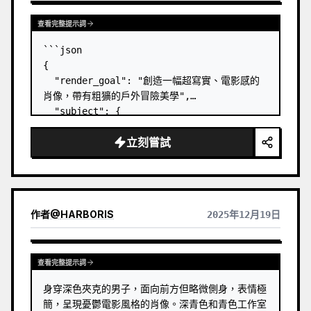
查看完整提示詞
```json

{

  "render_goal": "創造一幅超寫實、電影感的
肖像，帶有粗獷的戶外冒險美學",

  "subject": {

    "gender": "男性",

立刻嘗試
    "age_range": "20 歲中後期",

    "appearance": {

      "hair": "有層次感、被風吹亂的髮型",

      "beard": "短而整齊的鬍鬚",

      "facial_features": "輪廓分明、線條銳
作者
@
HARBORIS
2025年12月19日
利",

      "expression": "眼神專注、…
查看完整提示詞
身穿深色夾克的男子，面向前方但略微側身，表情極
簡，呈現憂鬱電影風格的肖像。深青色和青色工作室