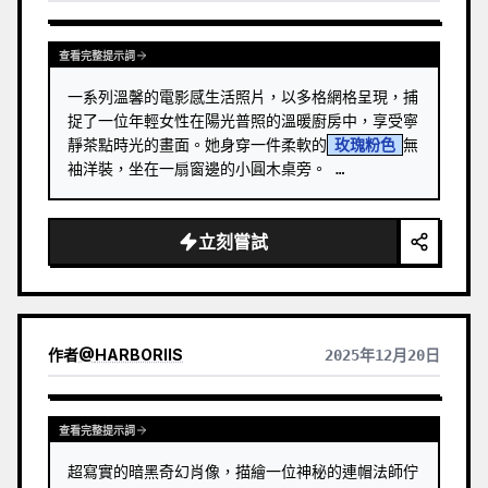
「皮膚」：「光滑、光澤，帶有街燈的亮麗反光」

「顴骨」：「柔和雕塑」

查看完整提示詞
「嘴唇」：「光澤」

「眼睛」：「富有表情，部分隱藏在窄小的黑色長方
一系列溫馨的電影感生活照片，以多格網格呈現，捕
形太陽眼鏡後」

捉了一位年輕女性在陽光普照的溫暖廚房中，享受寧
「紋理」：「真實、自然的皮膚紋理，毛孔可見，有
靜茶點時光的畫面。她身穿一件柔軟的
玫瑰粉色
無
反光」

袖洋裝，坐在一扇窗邊的小圓木桌旁。 …
「頭髮」：

「髮型」：「長髮，…
立刻嘗試
作者
@
HARBORIIS
2025年12月20日
查看完整提示詞
超寫實的暗黑奇幻肖像，描繪一位神秘的連帽法師佇