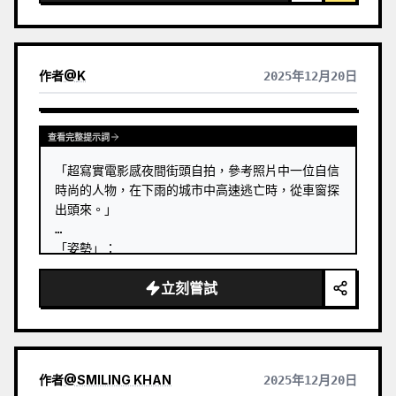
作者
@
K
2025年12月20日
查看完整提示詞
「超寫實電影感夜間街頭自拍，參考照片中一位自信
時尚的人物，在下雨的城市中高速逃亡時，從車窗探
出頭來。」

「姿勢」：

「手臂」：「伸向鏡頭，手持手機」

立刻嘗試
「頭部」：「微微後仰」

「態度」：「無畏、俏皮」

「臉部與皮膚」：

「身份」：「100% 保留，臉部結構、比例或獨特特
作者
@
SMILING KHAN
2025年12月20日
徵不變」
