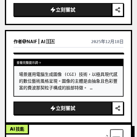
立刻嘗試
作者
@
NAIF | AI 🇸🇦
2025年12月18日
查看完整提示詞
場景運用電腦生成圖像 (CGI) 技術，以極具現代感
的數位藝術風格呈現。圖像的主體是由抽象且色彩豐
富的費波那契粒子構成的臉部特徵。 …
立刻嘗試
AI 技能