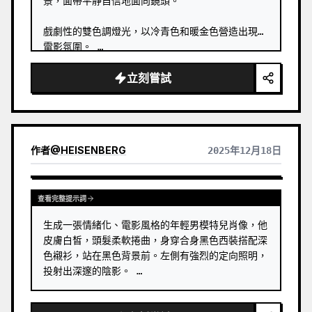
景，面帶平靜自信地面向鏡頭。

戲劇性的雙色調燈光，以冷青色和暖金色營造出現代
電影氛圍。 …
立刻嘗試
作者
@
HEISENBERG
2025年12月18日
查看完整提示詞
生成一張情緒化、電影風格的年輕男模特兒肖像，他
皮膚白皙，頭髮柔軟捲曲，身穿合身黑色西裝搭配深
色襯衫，站在黑色背景前。左側有強烈的定向照明，
投射出深邃的陰影。 …