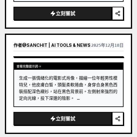
立刻嘗試
作者
@
SANCHIT | AI TOOLS & NEWS
2025年12月18日
查看完整提示詞
生成一張情緒化的電影式肖像，描繪一位年輕男性模
特兒，他皮膚白皙，頭髮柔軟捲曲，身穿合身黑色西
裝搭配深色襯衫，站在黑色背景前。左側射來強烈的
定向光線，投下深邃的陰影。 …
立刻嘗試