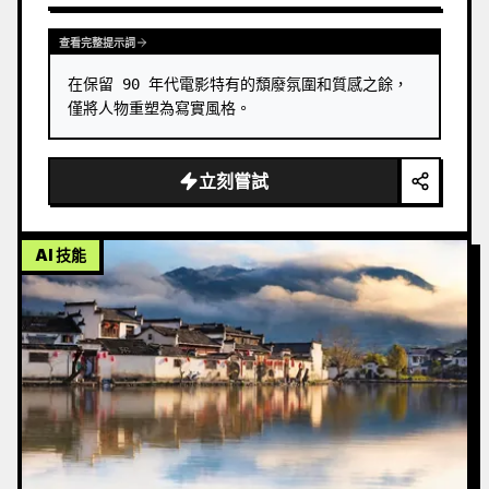
      "head": "枕在枕頭上"…
查看完整提示詞
在保留 90 年代電影特有的頹廢氛圍和質感之餘，
僅將人物重塑為寫實風格。
立刻嘗試
AI 技能