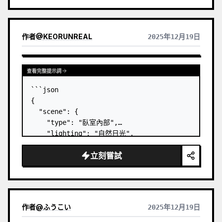
作者
@
KEORUNREAL
2025年12月19日
查看完整提示詞
```json

{

  "scene": {

    "type": "臥室內部",

    "lighting": "自然日光",

    "atmosphere": "隨性、舒適、居家"

立刻嘗試
  },

  "subject": {

    "pose": {

      "position": "俯臥在床上",

      "orientation": "面向鏡頭",

作者
@
ふうこい
2025年12月19日
      "legs": "膝蓋向上彎曲，腳踝交叉",

      "arms": "左臂伸出自拍",
