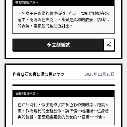
查看完整提示詞
一名女子在夜晚的雨中街道上行走，霓虹燈映照在水
窪中，雨滴落在夾克上，背景是柔和的散景，情緒化
的表情，電影般的藍紅色對比。
立刻嘗試
作者
@
石の裏に潜む黒いヤツ
2025年12月18日
查看完整提示詞
在江戶時代，似乎創作了許多色彩斑斕的浮世繪美人
畫。作為現代的重新創作，請準備一幅描繪一位身著
色彩鮮豔、圖案精緻服飾的美女的**插畫**肖像。