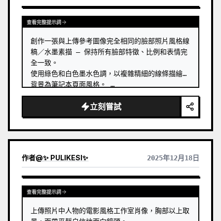
查看完整提示詞
創作一張與上傳參考圖像完全相同的臉部照片風格線
稿／水墨素描 — 保持所有臉部特徵、比例和表情完
全一致。

使用綠色和白色墨水色調，以複雜精細的線條描繪，
背景為筆記本頁面風格。 …
立刻嘗試
作者
@
✨ PULIKESI✨
2025年12月18日
查看完整提示詞
上傳照片中人物的電影風格工作室肖像，胸部以上取