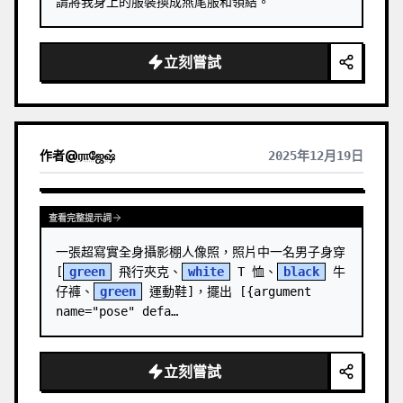
請將我身上的服裝換成燕尾服和領結。
立刻嘗試
作者
@
ராஜேஷ்
2025年12月19日
查看完整提示詞
一張超寫實全身攝影棚人像照，照片中一名男子身穿 
[
green
 飛行夾克、
white
 T 恤、
black
 牛
仔褲、
green
 運動鞋]，擺出 [{argument 
name="pose" defa…
立刻嘗試