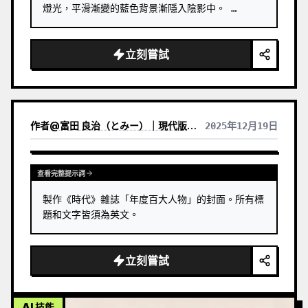
燈光，平滑漸變的藍色背景漸隱入陰影中。 …
立刻嘗試
作者
@
富田 良治（とみー）｜現代版駄菓子屋 富田商店｜スナックトミタ
2025年12月19日
查看完整提示詞
製作《時代》雜誌「年度百大人物」的封面。所有標
題和文字皆須為英文。
立刻嘗試
AI 技能