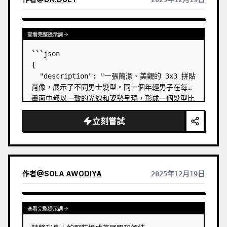
查看完整提示詞
```json

{

  "description": "一張簡潔、美觀的 3x3 拼貼
肖像，展示了不同男士髮型。同一個年輕男子在每個
畫面中都以一致的光線和姿勢呈現，形成一個髮型比
較網格。",

立刻嘗試
  "subject": {

    "type": "年輕男子",

    "age": "20 歲出頭",

    "skin_tone": "中等膚色，質地光滑",

    "facial_features": "下顎線條分明，修剪
作者
@
SOLA AWODIYA
2025年12月19日
整齊的鬍渣，臉部對稱",

    "expression": "中性且自信"

  },…
查看完整提示詞