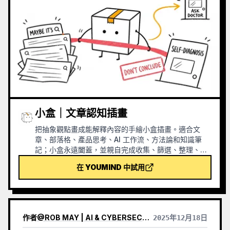
小盒｜文章認知插畫
把抽象觀點畫成能解釋內容的手繪小盒插畫。適合文
章、部落格、產品思考、AI 工作流、方法論和知識筆
記；小盒永遠闔蓋，並親自完成收集、篩選、整理、修
復或交接等核心動作。
在 YOUMIND 中試用
作者
@
ROB MAY | AI & CYBERSECURITY LEADER
2025年12月18日