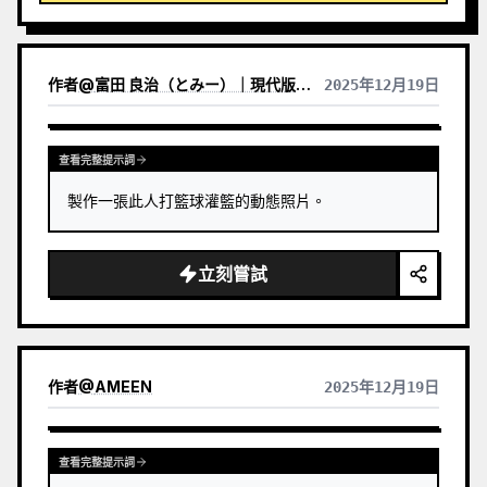
作者
@
富田 良治（とみー）｜現代版駄菓子屋 富田商店｜スナックトミタ
2025年12月19日
查看完整提示詞
製作一張此人打籃球灌籃的動態照片。
立刻嘗試
作者
@
AMEEN
2025年12月19日
查看完整提示詞