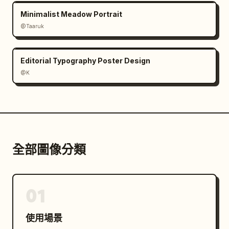
Minimalist Meadow Portrait
@Taaruk
Editorial Typography Poster Design
@K
全部圖像分類
01
使用場景