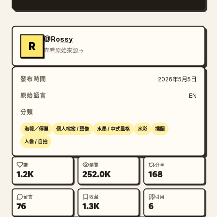
@Rossy
R
查看原始來源
發布時間
2026年5月5日
原始語言
EN
分類
海報／傳單
個人檔案 / 頭像
水墨 / 中式風格
水彩
插圖
人像 / 自拍
讚
瀏覽
分享
1.2K
252.0K
168
留言
收藏
引用
76
1.3K
6