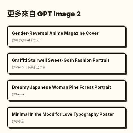
更多來自 GPT Image 2
Gender-Reversal Anime Magazine Cover
@のぞむ＊AIイラスト
Graffiti Stairwell Sweet-Goth Fashion Portrait
@serein ｜买美股上币安
Dreamy Japanese Woman Pine Forest Portrait
@𝗦𝗮𝗻𝗶𝗮
Minimal In the Mood for Love Typography Poster
@小小东