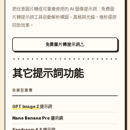
/imagine prompt: cinemati
把任意圖片轉成可重複使用的 AI 圖像提示詞：免費圖
c, cyberpunk sunset, neon
片轉提示詞工具自動解析構圖、風格與光線，幾秒還原
colors, 8k --v 6.0
同款效果。
免費圖片轉提示詞
其它提示詞功能
依模型瀏覽
GPT Image 2 提示詞
Nano Banana Pro 提示詞
Seedream 4.5 提示詞