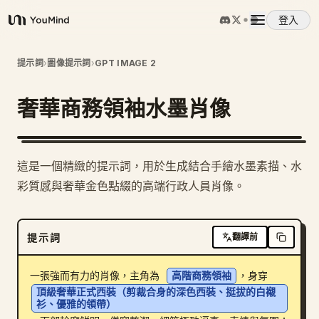
登入
YouMind
概覽
提示詞
›
圖像提示詞
›
GPT IMAGE 2
奢華商務領袖水墨肖像
使用案例
技能
這是一個精緻的提示詞，用於生成結合手繪水墨素描、水
彩質感與奢華金色點綴的高端行政人員肖像。
提示詞
提示詞
翻譯前
定價
一張強而有力的肖像，主角為 
高階商務領袖
，身穿 
下載
頂級奢華正式西裝（剪裁合身的深色西裝、挺拔的白襯
衫、優雅的領帶）