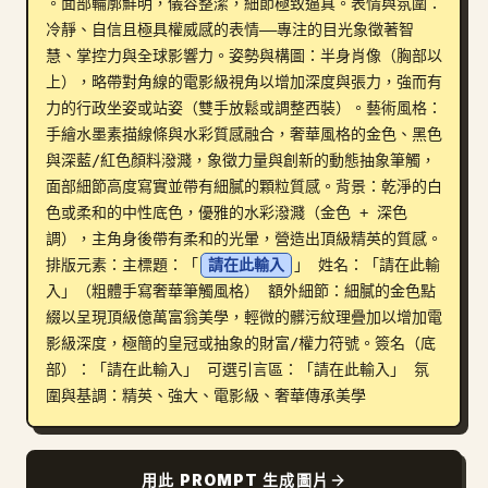
。面部輪廓鮮明，儀容整潔，細節極致逼真。表情與氛圍：
部落格
冷靜、自信且極具權威感的表情——專注的目光象徵著智
慧、掌控力與全球影響力。姿勢與構圖：半身肖像（胸部以
上），略帶對角線的電影級視角以增加深度與張力，強而有
更新
力的行政坐姿或站姿（雙手放鬆或調整西裝）。藝術風格：
手繪水墨素描線條與水彩質感融合，奢華風格的金色、黑色
與深藍/紅色顏料潑濺，象徵力量與創新的動態抽象筆觸，
面部細節高度寫實並帶有細膩的顆粒質感。背景：乾淨的白
色或柔和的中性底色，優雅的水彩潑濺（金色 + 深色
調），主角身後帶有柔和的光暈，營造出頂級精英的質感。
排版元素：主標題：「
請在此輸入
」 姓名：「請在此輸
入」（粗體手寫奢華筆觸風格） 額外細節：細膩的金色點
綴以呈現頂級億萬富翁美學，輕微的髒污紋理疊加以增加電
影級深度，極簡的皇冠或抽象的財富/權力符號。簽名（底
部）：「請在此輸入」 可選引言區：「請在此輸入」 氛
圍與基調：精英、強大、電影級、奢華傳承美學
用此 PROMPT 生成圖片