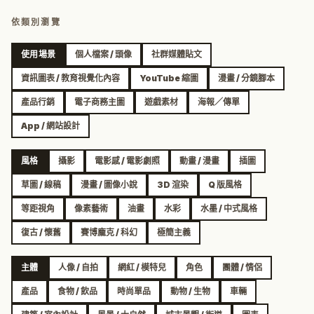
依類別瀏覽
使用場景
個人檔案 / 頭像
社群媒體貼文
資訊圖表 / 教育視覺化內容
YouTube 縮圖
漫畫 / 分鏡腳本
產品行銷
電子商務主圖
遊戲素材
海報／傳單
App / 網站設計
風格
攝影
電影感 / 電影劇照
動畫 / 漫畫
插圖
草圖 / 線稿
漫畫 / 圖像小說
3D 渲染
Q 版風格
等距視角
像素藝術
油畫
水彩
水墨 / 中式風格
復古 / 懷舊
賽博龐克 / 科幻
極簡主義
主體
人像 / 自拍
網紅 / 模特兒
角色
團體 / 情侶
產品
食物 / 飲品
時尚單品
動物 / 生物
車輛