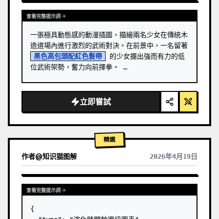
查看完整提示詞
一張極具動態感的動漫插圖，描繪兩名少女在傳統木
造道場內進行激烈的武術對決。在前景中，一名留著 
黑色高包頭配紅色髮帶
 的少女擺出強而有力的低
位武術架勢，奮力向前揮拳。 …
立即嘗試
精選
作者
@
知识猫图解
2026年4月19日
查看完整提示詞
{
