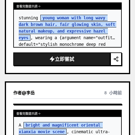
查看完整提示詞
stunning 
young woman with long wavy 
dark brown hair, fair glowing skin, soft 
natural makeup, and expressive hazel 
eyes
, wearing a {argument name="outfit" 
default="stylish monochrome deep red 
streetwear outfit consisting of a…
立即嘗試
作者
@
李岳
8 小時前
查看完整提示詞
A 
bright and magnificent oriental 
xianxia movie scene
, cinematic ultra-