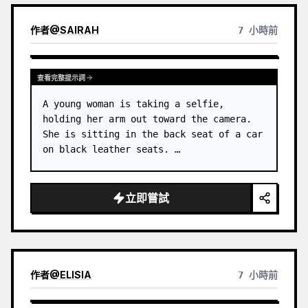
作者
@
SAIRAH
7 小時前
查看完整提示詞
A young woman is taking a selfie, 
holding her arm out toward the camera. 
She is sitting in the back seat of a car 
on black leather seats. …
立即嘗試
作者
@
ELISIA
7 小時前