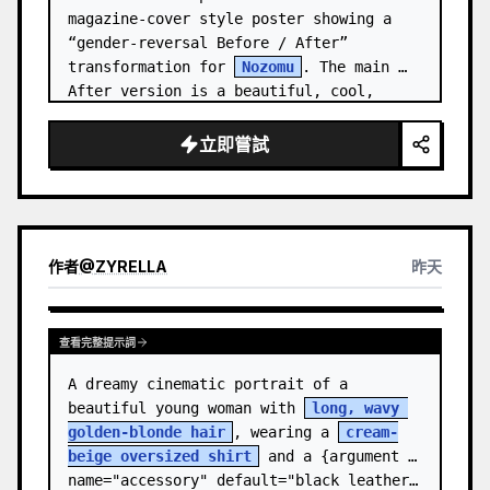
magazine-cover style poster showing a 
“gender-reversal Before / After” 
transformation for 
Nozomu
. The main 
After version is a beautiful, cool, 
androgynous anime boy who preserves…
立即嘗試
作者
@
ZYRELLA
昨天
查看完整提示詞
A dreamy cinematic portrait of a 
beautiful young woman with 
long, wavy 
golden-blonde hair
, wearing a 
cream-
beige oversized shirt
 and a {argument 
name="accessory" default="black leather…