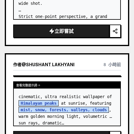
wide shot.

Strict one-point perspective, a grand 
heavenly staircase paved with light 
golden jade, passing through the sea of 
立即嘗試
clouds from the bottom…
作者
@
SHUSHANT LAKHYANI
8 小時前
查看完整提示詞
cinematic, ultra realistic wallpaper of 
Himalayan peaks
 at sunrise, featuring 
mist, snow, forests, valleys, clouds
, 
warm golden morning light, volumetric 
sun rays, dramatic…