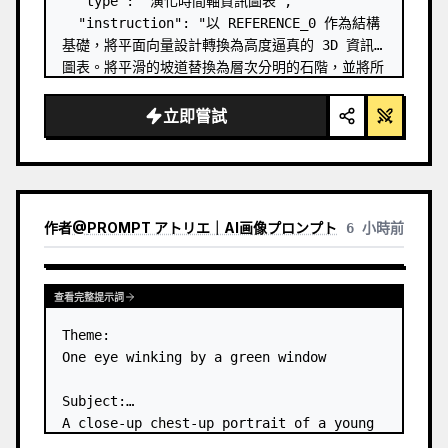
  "type": "演化時間軸資訊圖表",

  "instruction": "以 REFERENCE_0 作為結構
基礎，將平面向量設計轉換為高度逼真的 3D 資訊
圖表。將平滑的坡道替換為層次分明的石階，並將所
有生物升級為照片級的 3D 模型。",

  "style": {

立即嘗試
    "background": "
復古紋理羊皮紙
",

    "staircase": "{argument 
name=\"stairc…
作者
@
PROMPT アトリエ｜AI画像プロンプト
6 小時前
查看完整提示詞
Theme:

One eye winking by a green window

Subject:

A close-up chest-up portrait of a young 
woman wearing a 
white lace-trimmed 