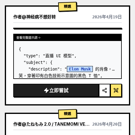
精選
作者
@
神经病不想好转
2026年4月19日
查看完整提示詞
{

  "type": "直播 UI 模型",

  "subject": {

    "description": "
Elon Musk
 的肖像，微
笑，穿著印有白色技術示意圖的黑色 T 恤",

    "background": "左側顯示帶有 '
SPACEX
' 
文字的螢幕，右側顯示紅色的 '{argument 
立即嘗試
name=\"r…
精選
作者
@
たねもみ 2.0 / TANEMOMI VER2.0
2026年4月20日