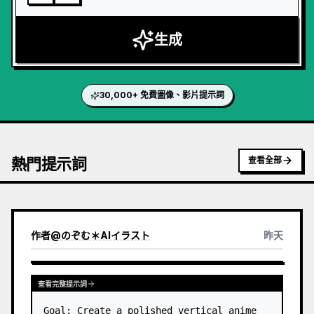
生成
30,000+ 免費圖像、影片提示詞
熱門提示詞
查看全部
作者
@
のぞむ＊AIイラスト
昨天
查看完整提示詞
Goal: Create a polished vertical anime 