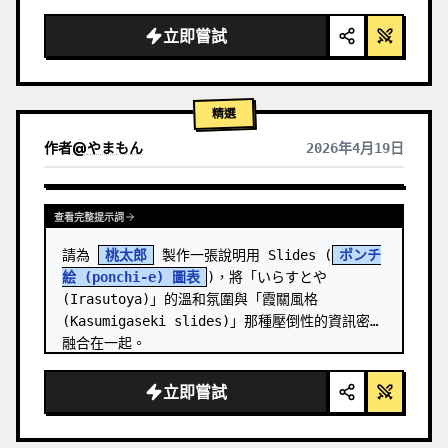
  "background": "
柔和的紫藍色漸層
",

  "header": {

立即嘗試
    "logo": "∞ 
Meta Quest 3
",

    "subt…
精選
作者
@
やまもん
2026年4月19日
查看其他模型的結果
查看完整提示詞
請為 
桃太郎
 製作一張說明用 Slides (
ポンチ
絵 (ponchi-e) 圖表
)，將「いらすとや 
(Irasutoya)」的溫和氛圍與「霞關風格 
(Kasumigaseki slides)」那種壓倒性的資訊密度
融合在一起。
立即嘗試