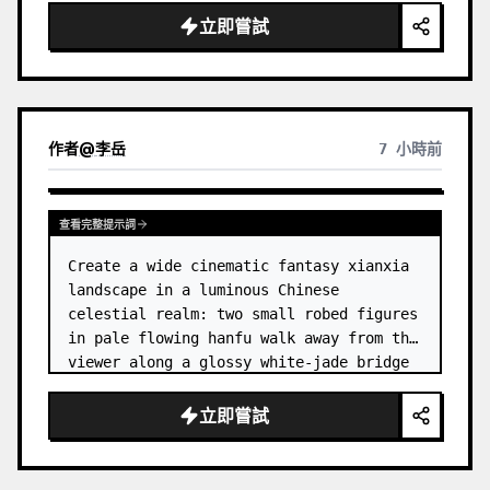
dress
 leaning her cheek on one hand and 
立即嘗試
smiling with one eye closed at a wooden 
table in a {argum…
作者
@
李岳
7 小時前
查看完整提示詞
Create a wide cinematic fantasy xianxia 
landscape in a luminous Chinese 
celestial realm: two small robed figures 
in pale flowing hanfu walk away from the 
viewer along a glossy white-jade bridge 
toward an enormous ornate palace gate 
rising from a mirror-still l…
立即嘗試