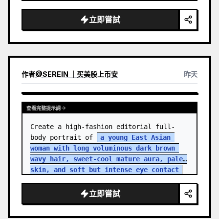
立即嘗試
作者
@
SEREIN ｜买美股上币安
昨天
查看完整提示詞
Create a high-fashion editorial full-
body portrait of 
a young East Asian 
woman with long voluminous dark brown 
wavy hair, sweet-cool mature aura, pale 
skin, and soft but intense eye contact
standing in an aband…
立即嘗試