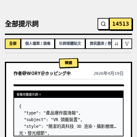
全部提示詞
14513
全部
個人檔案 / 頭像
社群媒體貼文
資訊圖表 / 教育視覺化內容
精選
作者
@
WORY＠ホッピング中
2026年4月19日
查看完整提示詞
{

  "type": "產品爆炸圖海報",

  "subject": "VR 頭戴裝置",

  "style": "簡潔的高科技 3D 渲染，攝影棚燈
光，發光細節",
