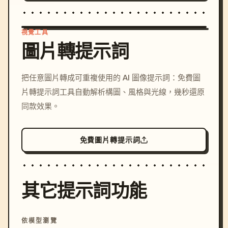
視覺工具
圖片轉提示詞
/imagine prompt: cinemati
把任意圖片轉成可重複使用的 AI 圖像提示詞：免費圖
c, cyberpunk sunset, neon
片轉提示詞工具自動解析構圖、風格與光線，幾秒還原
colors, 8k --v 6.0
同款效果。
免費圖片轉提示詞
其它提示詞功能
依模型瀏覽