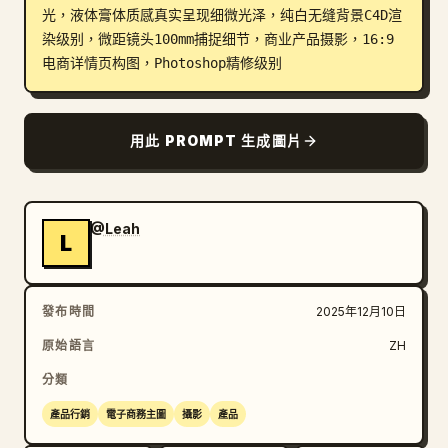
光，液体膏体质感真实呈现细微光泽，纯白无缝背景C4D渲
部落格
染级别，微距镜头100mm捕捉细节，商业产品摄影，16:9
电商详情页构图，Photoshop精修级别
更新
用此 PROMPT 生成圖片
@Leah
L
發布時間
2025年12月10日
原始語言
ZH
分類
產品行銷
電子商務主圖
攝影
產品