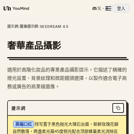
登入
YouMind
概覽
提示詞
›
圖像提示詞
›
SEEDREAM 4.5
奢華產品攝影
使用案例
技能
適用於高階化妝品的專業產品攝影提示。它描述了精確的
燈光設置、背景紋理和微距鏡頭選擇，以製作適合電子商
提示詞
務或廣告的商業級圖像。
定價
提示詞
下載
高端口红
特写置于黑色抛光大理石台面，新鲜玫瑰花瓣
自然散落，两盏柔光箱45度侧光配合顶部蜂巢柔光消除反