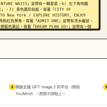
VENTURE WAITS」並帶有一顆星星，6) 左下角地鐵
E」，7) 青色圓形貼紙，寫著「CITY OF 
ew York / EXPLORE HISTORY, ENJOY 
上角粉紅色票券，寫著「ADMIT ONE」並帶有流水編號，
右側藍色筆記，寫著「DREAM PLAN GO!」並帶有一個
WORRY LESS」並帶有一顆愛心。

目：一杯冒著熱氣的紙杯，標示「NYC COFFEE」並
Y BAGEL」；一個裝有義式臘腸披薩片的紙盤；以及
近添加一張黃色小便利貼，寫著「GOOD FOOD GOOD 
鉛筆質感，黑色墨水排線，不完美的手寫字體，層次豐富
節豐富且整體協調。

開啟支援 GPT Image 2 的平台（例如
2
感，無空白背景，無現代極簡風格，無浮水印或標誌。使
YouMind），把提示詞貼上。
，並使整體氛圍呈現 
cheerful adventurous
。