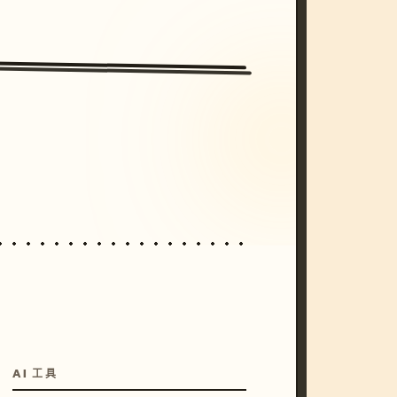
/imagine prompt: cinematic, cyberpunk s
unset, neon colors, 8k --v 6.0
AI 工具