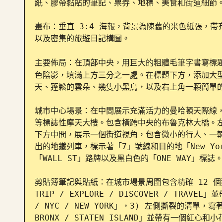
紙、膠帶黏貼的筆記、票券、地標、美食和街道細節。
畫布：垂直 3:4 海報，背景為陳舊的米色紙張，
以及密集的旅遊日記構圖。

主要佈局：在頂部中央，用巨大的粗體毛筆字書寫標
色陰影，填滿上方三分之一處。在標題下方，添加大
天、蓬鬆的雲朵、幾隻小黑鳥，以及右上角一顆簡單的
城市中心場景：在中間展示充滿活力的曼哈頓天際線
等標誌性摩天大樓。包含橫跨中央的布魯克林大橋。
下方中間，展示一個街道視角，包含微小的行人、一
出的地鐵列車，標示著「7」號線和目的地「New Y
「WALL ST」路牌以及黑白色的「ONE WAY」標
剪貼簿筆記與貼紙：在城市場景周圍包含精確 12 個獨
TRIP / EXPLORE / DISCOVER / TRAV
/ NYC / NEW YORK」，3) 左側撕裂的清單，寫著「MA
BRONX / STATEN ISLAND」並帶有一個紅