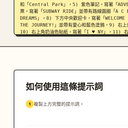
和「Central Park」，5) 紫色筆記，寫著「AD
票，寫著「SUBWAY RIDE」並帶有路線圓圈「A C 
DREAMS」，8) 下方中央歡迎卡，寫著「WELCOME TO N
THE JOURNEY!」並帶有愛心和藍色塗鴉，9) 右
10) 右上角奶油色貼紙，寫著「I ♥ NY」，11) 
箭頭，12) 右下角米色筆記，寫著「TRAVEL MORE 
美食細節：在右下角前景，繪製精確 4 個標誌性美食項
帶有一個愛心；一個塗抹奶油乳酪的芝麻貝果，標示「N
一塊標示「Cheesecake」的草莓起司蛋糕。在美食附
MOOD」並帶有一個笑臉。

如何使用這條提示詞
視覺風格：奇幻的城市旅遊素描，飽和的水彩與彩色
的拼貼，俏皮的旅遊地圖美學，懷舊的明信片氛圍，細
複製上方完整的提示詞。
1
限制：保留所有可讀文字為手繪字體，避免照片寫實
用 
red-orange
 作為主要標題和愛心圖案的顏色