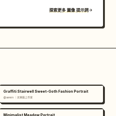
探索更多 圖像 提示詞
Graffiti Stairwell Sweet-Goth Fashion Portrait
@serein ｜买美股上币安
Minimalist Meadow Portrait