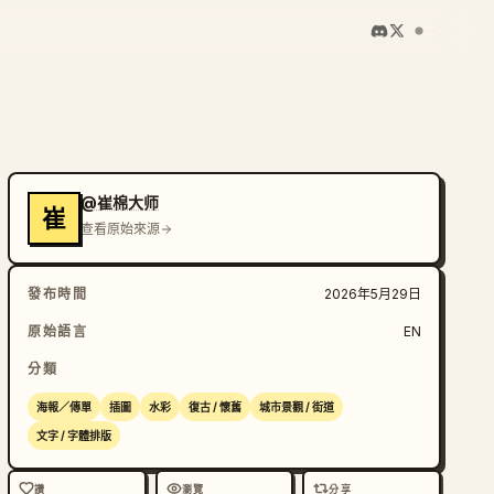
@崔棉大师
崔
查看原始來源
發布時間
2026年5月29日
原始語言
EN
分類
海報／傳單
插圖
水彩
復古 / 懷舊
城市景觀 / 街道
文字 / 字體排版
讚
瀏覽
分享