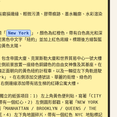


帶有磨損邊緣、輕微污漬、膠帶痕跡、墨水輪廓、水彩渲染
題「
New York
」，顏色為紅橙色，帶有白色高光和深
型黑色中文字「紐約」並加上紅色底線。標題後方繪製藍
黃色太陽。

，包含帝國大廈、克萊斯勒大廈和世界貿易中心一號大樓
左側前景放置一座綠色銅鏽色的自由女神像及其基座。在
輛正面朝向的黃色紐約計程車，以及一輛從左下角軌道駛
ork」。在右側添加交通號誌、華麗的街燈、綠色的
誌。右側邊緣添加帶有逃生梯的紅磚公寓大樓。

立的紙張項目：1) 左上角黃色便利貼，寫著「CITY 
EL」並帶有一個紅心，2) 左側圓形郵戳，寫著「NEW YORK 
NHATTAN / BROOKLYN / QUEENS / THE 
心和小花，4) 左下角地圖碎片，帶有一個紅色 NYC 地點標記