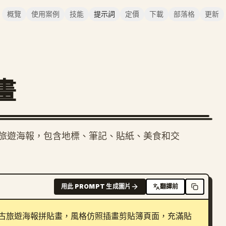
概覽
使用案例
技能
提示詞
定價
下載
部落格
更新
畫
旅遊海報，包含地標、筆記、貼紙、美食和交
用此 PROMPT 生成圖片
翻譯前
古旅遊海報拼貼畫，風格仿照插畫剪貼簿頁面，充滿貼