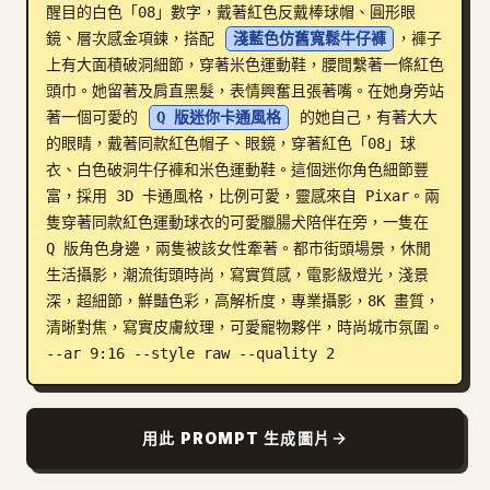
醒目的白色「08」數字，戴著紅色反戴棒球帽、圓形眼
部落格
鏡、層次感金項鍊，搭配 
淺藍色仿舊寬鬆牛仔褲
，褲子
上有大面積破洞細節，穿著米色運動鞋，腰間繫著一條紅色
頭巾。她留著及肩直黑髮，表情興奮且張著嘴。在她身旁站
更新
著一個可愛的 
Q 版迷你卡通風格
 的她自己，有著大大
的眼睛，戴著同款紅色帽子、眼鏡，穿著紅色「08」球
衣、白色破洞牛仔褲和米色運動鞋。這個迷你角色細節豐
富，採用 3D 卡通風格，比例可愛，靈感來自 Pixar。兩
隻穿著同款紅色運動球衣的可愛臘腸犬陪伴在旁，一隻在 
Q 版角色身邊，兩隻被該女性牽著。都市街頭場景，休閒
生活攝影，潮流街頭時尚，寫實質感，電影級燈光，淺景
深，超細節，鮮豔色彩，高解析度，專業攝影，8K 畫質，
清晰對焦，寫實皮膚紋理，可愛寵物夥伴，時尚城市氛圍。 
--ar 9:16 --style raw --quality 2
用此 PROMPT 生成圖片