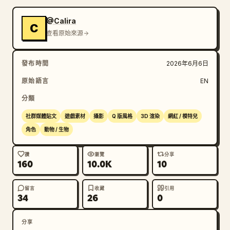
@Calira
C
查看原始來源
發布時間
2026年6月6日
原始語言
EN
分類
社群媒體貼文
遊戲素材
攝影
Q 版風格
3D 渲染
網紅 / 模特兒
角色
動物 / 生物
讚
瀏覽
分享
160
10.0K
10
留言
收藏
引用
34
26
0
分享