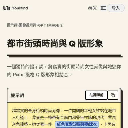
登入
YouMind
概覽
提示詞
›
圖像提示詞
›
GPT IMAGE 2
都市街頭時尚與 Q 版形象
使用案例
技能
一個獨特的提示詞，將寫實的街頭時尚女性肖像與她迷你
的 Pixar 風格 Q 版形象相結合。
提示詞
提示詞
翻譯前
定價
超寫實的全身街頭時尚肖像，一位開朗的年輕女性站在城市
下載
人行道上，背景是一棟帶有金屬門和警告標誌的現代工業風
灰色建築。她穿著一件 
紅色寬鬆短版運動球衣
，上面有