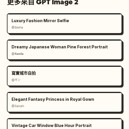
更多來自 GPT Image 2
Luxury Fashion Mirror Selfie
@Eesha
Dreamy Japanese Woman Pine Forest Portrait
@𝗦𝗮𝗻𝗶𝗮
寫實城市自拍
@ギン
Elegant Fantasy Princess in Royal Gown
@Sairah
Vintage Car Window Blue Hour Portrait