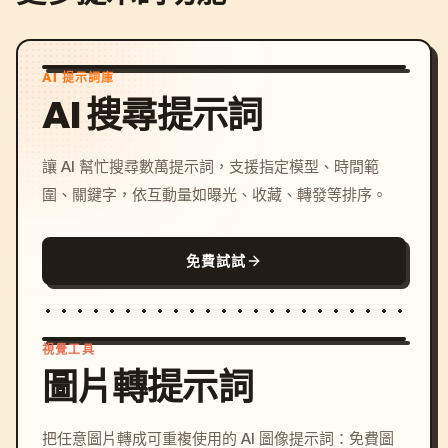
AI 提示詞庫
AI 搜尋提示詞
讓 AI 幫忙搜尋數萬提示詞，支援指定模型、時間範
圍、關鍵字，依互動量如曝光、收藏、轉發等排序。
免費試試
視覺工具
圖片轉提示詞
/imagine prompt: cinemati
把任意圖片轉成可重複使用的 AI 圖像提示詞：免費圖
c, cyberpunk sunset, neon