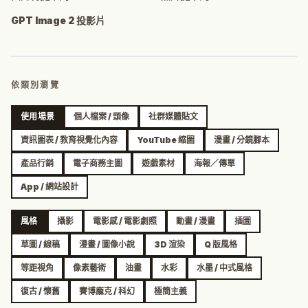
GPT Image 2 投影片
依類別瀏覽
使用場景
個人檔案 / 頭像
社群媒體貼文
資訊圖表 / 教育視覺化內容
YouTube 縮圖
漫畫 / 分鏡腳本
產品行銷
電子商務主圖
遊戲素材
海報／傳單
App / 網站設計
風格
攝影
電影感 / 電影劇照
動畫 / 漫畫
插圖
草圖 / 線稿
漫畫 / 圖像小說
3D 渲染
Q 版風格
等距視角
像素藝術
油畫
水彩
水墨 / 中式風格
復古 / 懷舊
賽博龐克 / 科幻
極簡主義