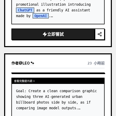
promotional illustration introducing 
ChatGPT
 as a friendly AI assistant 
made by 
OpenAI
.

Canvas: 1:1 square image, warm indoor 
office setting…
立即嘗試
作者
@
LEO 🐾
23 小時前
查看完整提示詞
Goal: Create a clean comparison graphic 
showing three AI-generated urban 
billboard photos side by side, as if 
comparing image model outputs.
