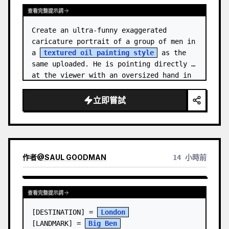
查看完整提示詞
Create an ultra-funny exaggerated 
caricature portrait of a group of men in 
a 
textured oil painting style
 as the 
same uploaded. He is pointing directly 
at the viewer with an oversized hand in 
forced perspective, wearing a {…
立即嘗試
作者
@
SAUL GOODMAN
14 小時前
查看完整提示詞
[DESTINATION] = 
London
[LANDMARK] = 
Big Ben