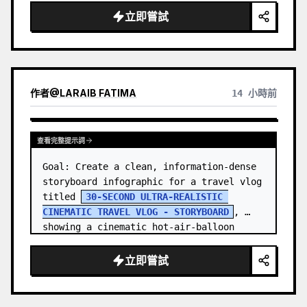
立即嘗試
作者
@
LARAIB FATIMA‎
14 小時前
查看完整提示詞
Goal: Create a clean, information-dense 
storyboard infographic for a travel vlog 
titled 
30-SECOND ULTRA-REALISTIC 
CINEMATIC TRAVEL VLOG - STORYBOARD
, 
showing a cinematic hot-air-balloon 
adventure at sunrise with one co…
立即嘗試