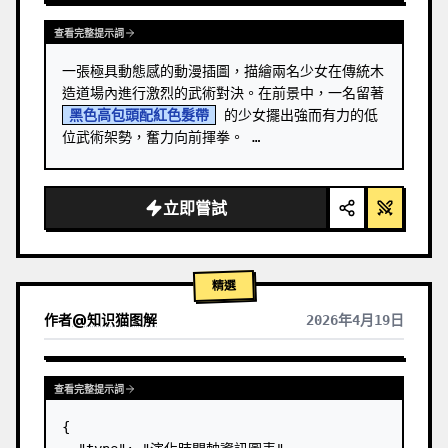
查看完整提示詞
一張極具動態感的動漫插圖，描繪兩名少女在傳統木
造道場內進行激烈的武術對決。在前景中，一名留著 
黑色高包頭配紅色髮帶
 的少女擺出強而有力的低
位武術架勢，奮力向前揮拳。 …
立即嘗試
精選
作者
@
知识猫图解
2026年4月19日
查看完整提示詞
{
