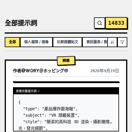
全部提示詞
14833
全部
個人檔案 / 頭像
社群媒體貼文
資訊圖表 / 教育視覺化內容
精選
作者
@
WORY＠ホッピング中
2026年4月19日
查看完整提示詞
{

  "type": "產品爆炸圖海報",

  "subject": "VR 頭戴裝置",

  "style": "簡潔的高科技 3D 渲染，攝影棚燈
光，發光細節",
