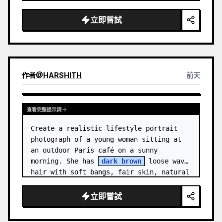
Canvas: Wide 16:9 presentation slide 
with a warm off-white background and 
立即嘗試
generous margins. …
作者
@
HARSHITH
前天
查看完整提示詞
Create a realistic lifestyle portrait 
photograph of a young woman sitting at 
an outdoor Paris café on a sunny 
morning. She has 
dark brown
 loose wavy 
hair with soft bangs, fair skin, natural 
makeup, and a gentle relaxed sm…
立即嘗試