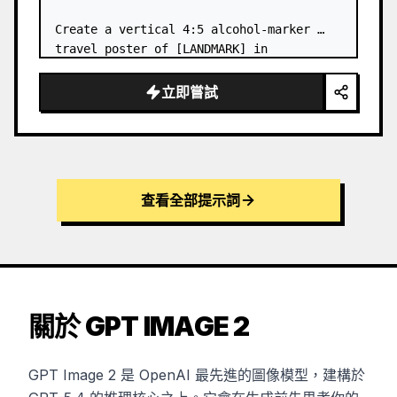
Create a vertical 4:5 alcohol-marker 
travel poster of [LANDMARK] in 
[DESTINATION], viewed from a low 
pedestrian viewpoint. Make it f…
立即嘗試
查看全部提示詞
關於 GPT IMAGE 2
GPT Image 2 是 OpenAI 最先進的圖像模型，建構於