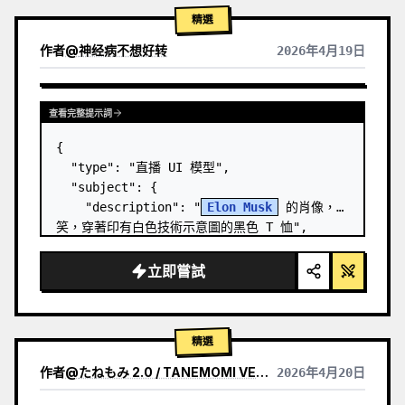
精選
作者
@
神经病不想好转
2026年4月19日
查看完整提示詞
{

  "type": "直播 UI 模型",

  "subject": {

    "description": "
Elon Musk
 的肖像，微
笑，穿著印有白色技術示意圖的黑色 T 恤",

    "background": "左側顯示帶有 '
SPACEX
' 
文字的螢幕，右側顯示紅色的 '{argument 
立即嘗試
name=\"r…
精選
作者
@
たねもみ 2.0 / TANEMOMI VER2.0
2026年4月20日