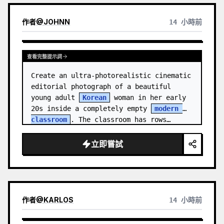
作者
@
JOHNN
14 小時前
查看完整提示詞
Create an ultra-photorealistic cinematic 
editorial photograph of a beautiful 
young adult 
Korean
 woman in her early 
20s inside a completely empty 
modern 
classroom
. The classroom has rows…
立即嘗試
作者
@
KARLOS
14 小時前