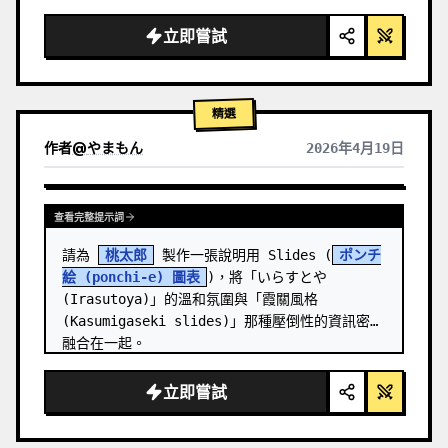
  "background": "
柔和的紫藍色漸層
",

  "header": {

立即嘗試
    "logo": "∞ 
Meta Quest 3
",

    "subt…
精選
作者
@
やまもん
2026年4月19日
查看其他模型的結果
查看完整提示詞
請為 
桃太郎
 製作一張說明用 Slides (
ポンチ
絵 (ponchi-e) 圖表
)，將「いらすとや 
(Irasutoya)」的溫和氛圍與「霞關風格 
(Kasumigaseki slides)」那種壓倒性的資訊密度
融合在一起。
立即嘗試