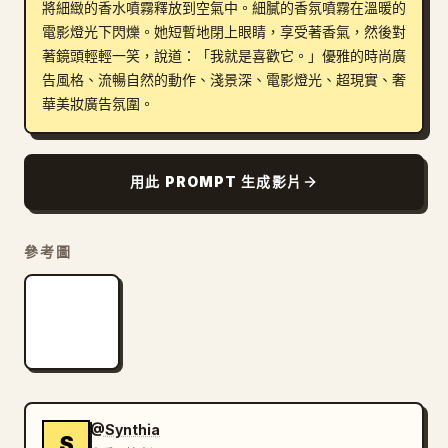
將細緻的香水噴霧釋放到空氣中。細膩的香氛噴霧在溫暖的
電影燈光下閃爍。她短暫地閉上眼睛，享受著香氣，然後對
著鏡頭輕輕一笑，說道：「我就是喜歡它。」優雅的時尚廣
告風格、流暢自然的動作、淺景深、電影燈光、超現實、奢
華美妝廣告氛圍。
用此 PROMPT 生成影片
參考圖
@Synthia
S