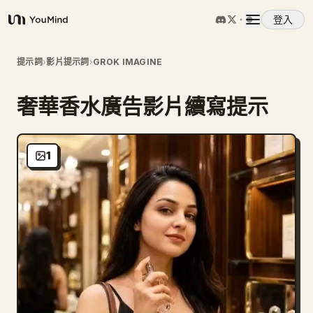
登入
YouMind
概覽
提示詞
›
影片提示詞
›
GROK IMAGINE
奢華香水廣告影片續寫提示
使用案例
技能
1
提示詞
定價
下載