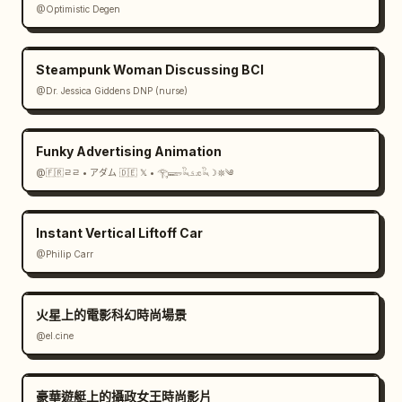
@Optimistic Degen
Steampunk Woman Discussing BCI
@Dr. Jessica Giddens DNP (nurse)
Funky Advertising Animation
@🇫🇷ㄹㄹ • アダム 🇩🇪 𝕏 • 𓂀𓆃𓆗𓃭𓆗☽𖤓༄
Instant Vertical Liftoff Car
@Philip Carr
火星上的電影科幻時尚場景
@el.cine
豪華遊艇上的攝政女王時尚影片