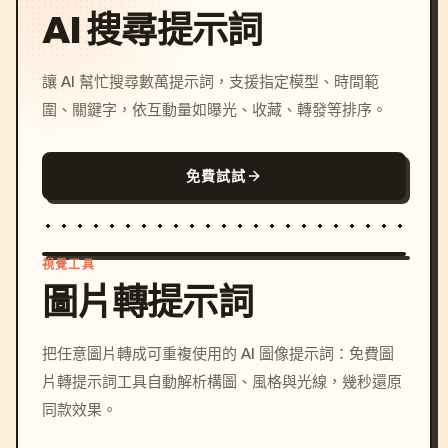
AI 搜尋提示詞
讓 AI 幫忙搜尋數萬提示詞，支援指定模型、時間範
圍、關鍵字，依互動量如曝光、收藏、轉發等排序。
免費試試
視覺工具
圖片轉提示詞
/imagine prompt: cinemati
把任意圖片轉成可重複使用的 AI 圖像提示詞：免費圖
c, cyberpunk sunset, neon
片轉提示詞工具自動解析構圖、風格與光線，幾秒還原
colors, 8k --v 6.0
同款效果。