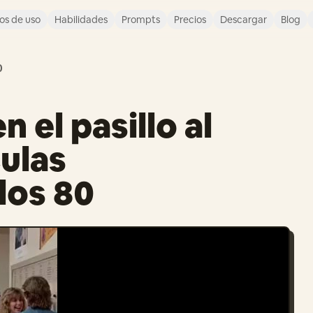
os de uso
Habilidades
Prompts
Precios
Descargar
Blog
0
 el pasillo al
culas
los 80