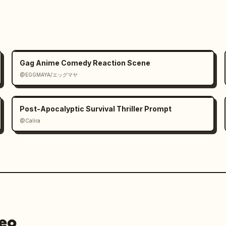
Gag Anime Comedy Reaction Scene
@EGGMAYA/エッグマヤ
Post-Apocalyptic Survival Thriller Prompt
@Calira
deo