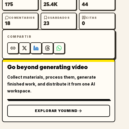
175
25.4K
44
COMENTARIOS
GUARDADOS
CITAS
18
23
0
COMPARTIR
Go beyond generating vídeo
Collect materials, process them, generate
finished work, and distribute it from one AI
workspace.
EXPLORAR YOUMIND