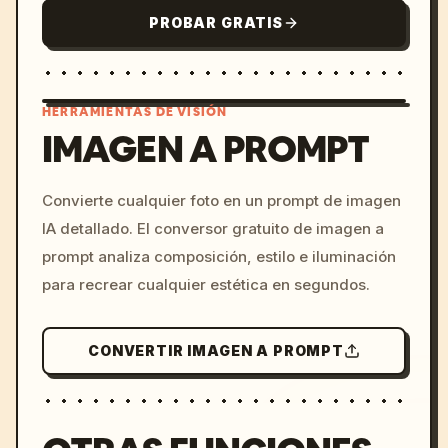
PROBAR GRATIS
HERRAMIENTAS DE VISIÓN
IMAGEN A PROMPT
/imagine prompt: cinemati
Convierte cualquier foto en un prompt de imagen
c, cyberpunk sunset, neon
IA detallado. El conversor gratuito de imagen a
colors, 8k --v 6.0
prompt analiza composición, estilo e iluminación
para recrear cualquier estética en segundos.
CONVERTIR IMAGEN A PROMPT