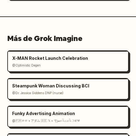
Más de Grok Imagine
X-MAN Rocket Launch Celebration
@Optimistic Degen
Steampunk Woman Discussing BCI
@Dr. Jessica Giddens DNP (nurse)
Funky Advertising Animation
@🇫🇷ㄹㄹ • アダム 🇩🇪 𝕏 • 𓂀𓆃𓆗𓃭𓆗☽𖤓༄