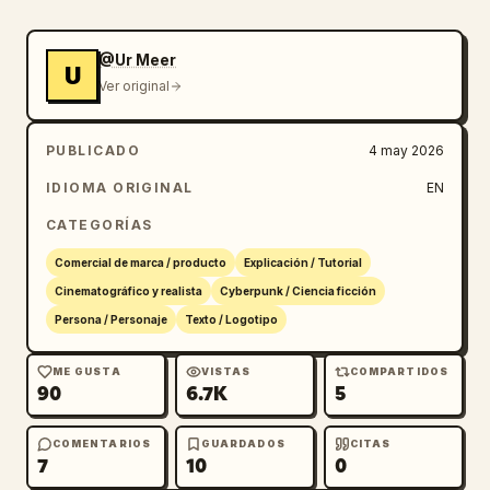
@Ur Meer
U
Ver original
PUBLICADO
4 may 2026
IDIOMA ORIGINAL
EN
CATEGORÍAS
Comercial de marca / producto
Explicación / Tutorial
Cinematográfico y realista
Cyberpunk / Ciencia ficción
Persona / Personaje
Texto / Logotipo
ME GUSTA
VISTAS
COMPARTIDOS
90
6.7K
5
COMENTARIOS
GUARDADOS
CITAS
7
10
0