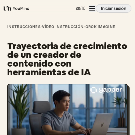
Iniciar sesión
YouMind
Resumen
INSTRUCCIONES
›
VÍDEO INSTRUCCIÓN
›
GROK IMAGINE
Trayectoria de crecimiento
Casos de uso
de un creador de
contenido con
Habilidades
herramientas de IA
Prompts
Precios
Descargar