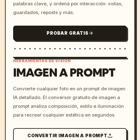
palabras clave, y ordená por interacción: vistas,
guardados, reposts y más.
PROBAR GRATIS
HERRAMIENTAS DE VISIÓN
IMAGEN A PROMPT
/imagine prompt: cinemati
Convierte cualquier foto en un prompt de imagen
c, cyberpunk sunset, neon
IA detallado. El conversor gratuito de imagen a
colors, 8k --v 6.0
prompt analiza composición, estilo e iluminación
para recrear cualquier estética en segundos.
CONVERTIR IMAGEN A PROMPT