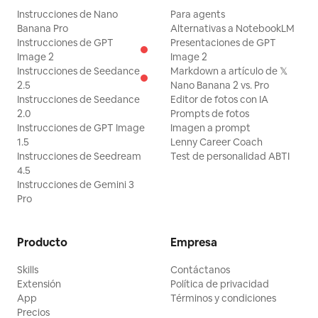
Instrucciones de Nano
Para agents
Banana Pro
Alternativas a NotebookLM
Instrucciones de GPT
Presentaciones de GPT
Image 2
Image 2
Instrucciones de Seedance
Markdown a artículo de 𝕏
2.5
Nano Banana 2 vs. Pro
Instrucciones de Seedance
Editor de fotos con IA
2.0
Prompts de fotos
Instrucciones de GPT Image
Imagen a prompt
1.5
Lenny Career Coach
Instrucciones de Seedream
Test de personalidad ABTI
4.5
Instrucciones de Gemini 3
Pro
Producto
Empresa
Skills
Contáctanos
Extensión
Política de privacidad
App
Términos y condiciones
Precios