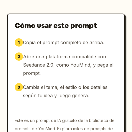
horquillas doradas y ciruelos blancos 10%. 
Polvo microscópico en el aire y hojas 
cayendo, calidad cinematográfica de enfoque 
Cómo usar este prompt
suave.

Copia el prompt completo de arriba.
1
Restricciones: 4K UHD, 24fps, relación de 
aspecto 21:9. Velocidad normal, sin cámara 
Abre una plataforma compatible con
2
lenta, sin deformaciones. El rostro del 
personaje, los adornos del cabello, la 
Seedance 2.0, como YouMind, y pega el
vestimenta, el abanico y la rama de flores en 
prompt.
la mano deben coincidir estrictamente con el 
primer fotograma sin cambios repentinos. El 
Cambia el tema, el estilo o los detalles
3
viento y las hojas que caen deben seguir una 
según tu idea y luego genera.
física realista, cayendo naturalmente sin 
volar caóticamente. Actuación ocular sutil y 
contenida. Sin subtítulos, sin marcas de 
agua, sin símbolos de marcado. Sin ojos 
Este es un prompt de IA gratuito de la biblioteca de
brillantes.
prompts de YouMind. Explora miles de prompts de