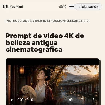
Iniciar sesión
YouMind
Resumen
INSTRUCCIONES
›
VÍDEO INSTRUCCIÓN
›
SEEDANCE 2.0
Prompt de video 4K de
Casos de uso
belleza antigua
cinematográfica
Habilidades
Prompts
Precios
Descargar