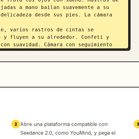
jadas a mano bailan suavemente a su 
delicadeza desde sus pies. La cámara 
e, varios rastros de cintas se 
 y fluyen a su alrededor. Confeti y 
con suavidad. Cámara con seguimiento 
 partículas de luz suave y arcos 
de su boca. Símbolos estilo dibujo a 
nte alrededor de su rostro. Zoom lento 
tos, los rastros de cintas atraviesan 
ran suavemente. Líneas punteadas 
zar su trayectoria al caminar. 
e a los cerezos en flor en un parque, 
Abre una plataforma compatible con
2
fusionan y se elevan. Granos de luz y 
Seedance 2.0, como YouMind, y pega el
e a su alrededor. Ligero zoom de la 