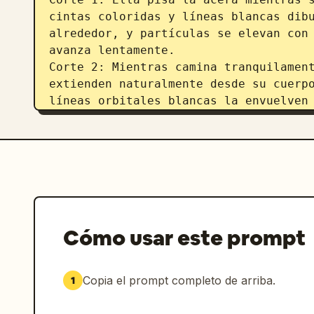
cintas coloridas y líneas blancas dibu
alrededor, y partículas se elevan con 
avanza lentamente.

Corte 2: Mientras camina tranquilament
extienden naturalmente desde su cuerpo
líneas orbitales blancas la envuelven 
lateral.

Corte 3: En el momento en que bosteza,
blancos se dispersan delicadamente des
mano y formas pequeñas flotan ligerame
de la cámara.

Corte 4: Al pasar junto a tiendas o au
letreros y vehículos como si los traza
Cómo usar este prompt
blancas y flechas aparecen para enfati
Movimiento lateral de cámara.

Corte 5: Cuando extiende su mano frent
Copia el prompt completo de arriba.
1
los pétalos y las cintas coloridas se 
arcos dibujados a mano giran suavement