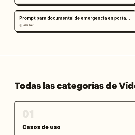
del personaje. La cámara se mueve de 
Prompt para documental de emergencia en portaaviones
@ᴍᴜʀᴘʜʏ
Todas las categorías de Ví
01
Casos de uso