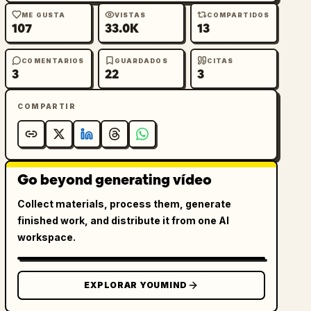
ME GUSTA
VISTAS
COMPARTIDOS
107
33.0K
13
COMENTARIOS
GUARDADOS
CITAS
3
22
3
COMPARTIR
Go beyond generating vídeo
Collect materials, process them, generate
finished work, and distribute it from one AI
workspace.
EXPLORAR YOUMIND