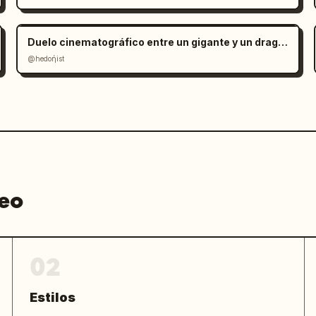
manera constante en cada corte.
Duelo cinematográfico entre un gigante y un dragón
@hedoήist
deo
02
Estilos