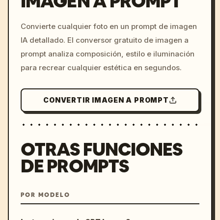
IMAGEN A PROMPT
/imagine prompt: cinemati
Convierte cualquier foto en un prompt de imagen
c, cyberpunk sunset, neon
IA detallado. El conversor gratuito de imagen a
colors, 8k --v 6.0
prompt analiza composición, estilo e iluminación
para recrear cualquier estética en segundos.
CONVERTIR IMAGEN A PROMPT
OTRAS FUNCIONES
DE PROMPTS
POR MODELO