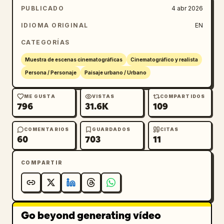
PUBLICADO
4 abr 2026
IDIOMA ORIGINAL
EN
CATEGORÍAS
Muestra de escenas cinematográficas
Cinematográfico y realista
Persona / Personaje
Paisaje urbano / Urbano
ME GUSTA
VISTAS
COMPARTIDOS
796
31.6K
109
COMENTARIOS
GUARDADOS
CITAS
60
703
11
COMPARTIR
Go beyond generating vídeo