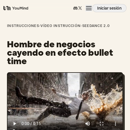
Iniciar sesión
YouMind
Resumen
INSTRUCCIONES
›
VÍDEO INSTRUCCIÓN
›
SEEDANCE 2.0
Hombre de negocios
Casos de uso
cayendo en efecto bullet
time
Habilidades
Prompts
Precios
Descargar