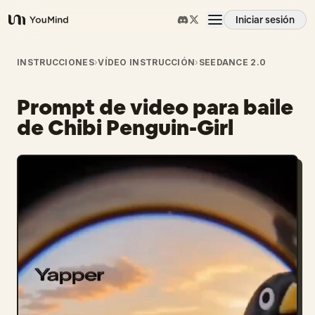
Iniciar sesión
YouMind
Resumen
INSTRUCCIONES
›
VÍDEO INSTRUCCIÓN
›
SEEDANCE 2.0
Prompt de video para baile
Casos de uso
de Chibi Penguin-Girl
Habilidades
Prompts
Precios
Descargar