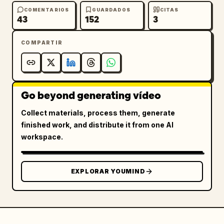
COMENTARIOS
GUARDADOS
CITAS
43
152
3
Profundidad de campo cinematográfica, paleta 
de colores pastel vibrantes y suaves con 
COMPARTIR
fuertes toques de negro/blanco/amarillo 
contra la calidez de la hora dorada, 
iluminación volumétrica y resplandores 
suaves, atmósfera conmovedora, caprichosa y 
Go beyond generating vídeo
alegre, texturas altamente detalladas, 
calidad 8K adorable, #gugugaga #endfield.
Collect materials, process them, generate
finished work, and distribute it from one AI
workspace.
EXPLORAR YOUMIND