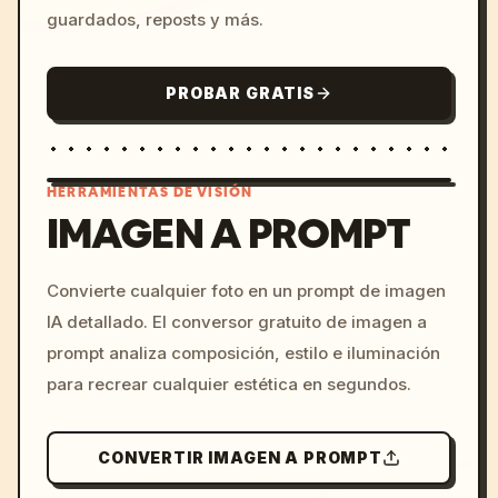
guardados, reposts y más.
PROBAR GRATIS
HERRAMIENTAS DE VISIÓN
IMAGEN A PROMPT
/imagine prompt: cinemati
Convierte cualquier foto en un prompt de imagen
c, cyberpunk sunset, neon
IA detallado. El conversor gratuito de imagen a
colors, 8k --v 6.0
prompt analiza composición, estilo e iluminación
para recrear cualquier estética en segundos.
CONVERTIR IMAGEN A PROMPT