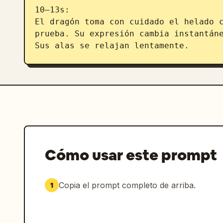
10–13s:

El dragón toma con cuidado el helado c
prueba. Su expresión cambia instantáne
Sus alas se relajan lentamente.

13–15s:

El dragón sube suavemente a la niña a 
nubes doradas, sobrevolando montañas m
mágico. La niña ríe mientras desapare
Cómo usar este prompt
Copia el prompt completo de arriba.
1