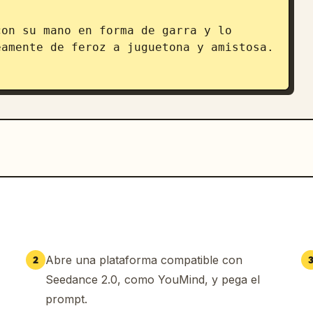
on su mano en forma de garra y lo 
amente de feroz a juguetona y amistosa. 
su lomo. Vuelan juntos a través de 
ientras el cielo se vuelve cálido y 
cen en el horizonte.
Abre una plataforma compatible con
2
Seedance 2.0, como YouMind, y pega el
prompt.