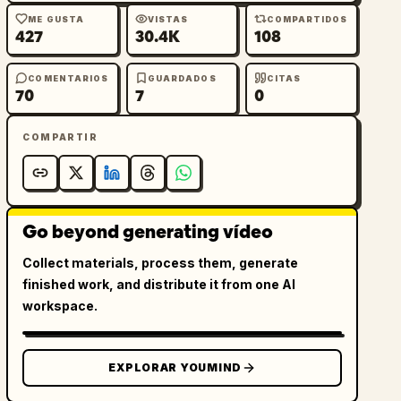
ME GUSTA
VISTAS
COMPARTIDOS
427
30.4K
108
COMENTARIOS
GUARDADOS
CITAS
70
7
0
COMPARTIR
Go beyond generating vídeo
Collect materials, process them, generate
finished work, and distribute it from one AI
workspace.
EXPLORAR YOUMIND