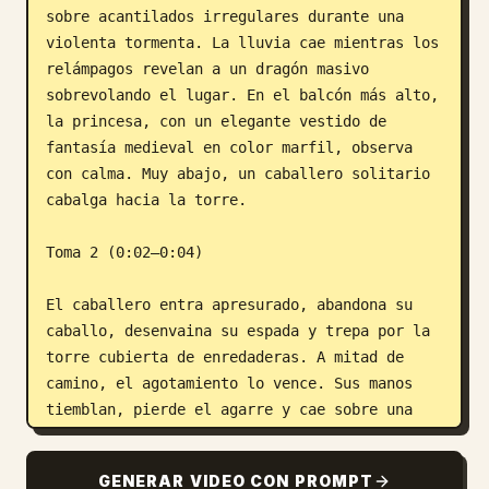
sobre acantilados irregulares durante una 
violenta tormenta. La lluvia cae mientras los 
relámpagos revelan a un dragón masivo 
sobrevolando el lugar. En el balcón más alto, 
la princesa, con un elegante vestido de 
fantasía medieval en color marfil, observa 
con calma. Muy abajo, un caballero solitario 
cabalga hacia la torre.

Toma 2 (0:02–0:04)

El caballero entra apresurado, abandona su 
caballo, desenvaina su espada y trepa por la 
torre cubierta de enredaderas. A mitad de 
camino, el agotamiento lo vence. Sus manos 
tiemblan, pierde el agarre y cae sobre una 
repisa inferior. Está consciente, pero 
demasiado exhausto para continuar. La 
GENERAR VIDEO CON PROMPT
princesa lo mira desde arriba con expresión 