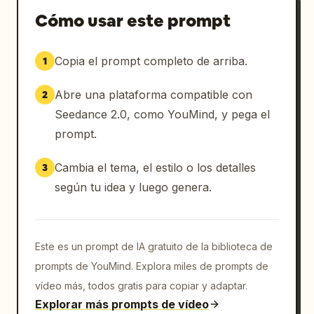
Cómo usar este prompt
Toma 6 (0:13–0:15)

Copia el prompt completo de arriba.
1
Toma limpia y premium del producto. Un 
paquete de dulces de café Kopiko gira en 
Abre una plataforma compatible con
2
cámara lenta sobre un fondo negro con una 
sutil iluminación dorada. Aún cargando al 
Seedance 2.0, como YouMind, y pega el
caballero, la princesa atrapa otro dulce con 
prompt.
una mano, lo desenvuelve sin esfuerzo, sonríe 
con confianza y se lo come.

Cambia el tema, el estilo o los detalles
3
según tu idea y luego genera.
Texto en pantalla:

KOPIKO

Este es un prompt de IA gratuito de la biblioteca de
Mantente despierto. Mantente alerta.
prompts de YouMind. Explora miles de prompts de
vídeo más, todos gratis para copiar y adaptar.
Explorar más prompts de vídeo