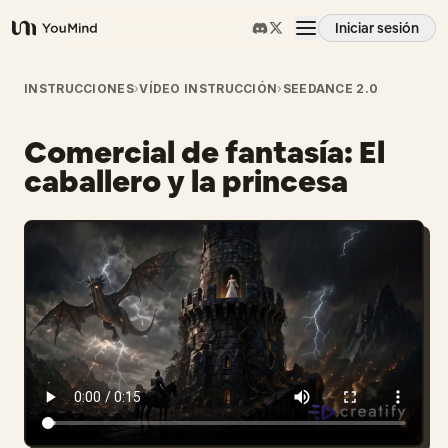
Iniciar sesión
YouMind
Resumen
INSTRUCCIONES
›
VÍDEO INSTRUCCIÓN
›
SEEDANCE 2.0
Comercial de fantasía: El
Casos de uso
caballero y la princesa
Habilidades
Prompts
Precios
Descargar