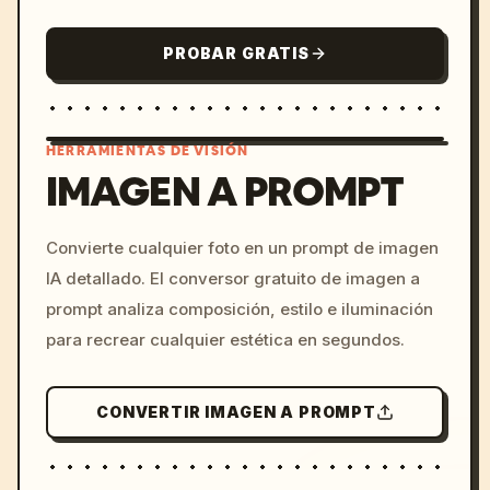
PROBAR GRATIS
HERRAMIENTAS DE VISIÓN
IMAGEN A PROMPT
/imagine prompt: cinemati
Convierte cualquier foto en un prompt de imagen
c, cyberpunk sunset, neon
IA detallado. El conversor gratuito de imagen a
colors, 8k --v 6.0
prompt analiza composición, estilo e iluminación
para recrear cualquier estética en segundos.
CONVERTIR IMAGEN A PROMPT