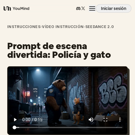
Iniciar sesión
YouMind
Resumen
INSTRUCCIONES
›
VÍDEO INSTRUCCIÓN
›
SEEDANCE 2.0
Prompt de escena
Casos de uso
divertida: Policía y gato
Habilidades
Prompts
Precios
Descargar