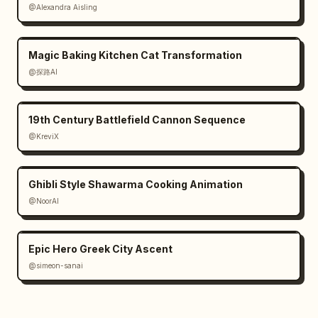
@Alexandra Aisling
Magic Baking Kitchen Cat Transformation
@探路AI
19th Century Battlefield Cannon Sequence
@KreviX
Ghibli Style Shawarma Cooking Animation
@NoorAI
Epic Hero Greek City Ascent
@simeon-sanai