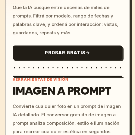
Que la IA busque entre decenas de miles de
prompts. Filtrá por modelo, rango de fechas y
palabras clave, y ordená por interacción: vistas,
guardados, reposts y más.
PROBAR GRATIS
HERRAMIENTAS DE VISIÓN
IMAGEN A PROMPT
/imagine prompt: cinemati
Convierte cualquier foto en un prompt de imagen
c, cyberpunk sunset, neon
IA detallado. El conversor gratuito de imagen a
colors, 8k --v 6.0
prompt analiza composición, estilo e iluminación
para recrear cualquier estética en segundos.