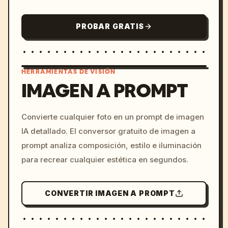
PROBAR GRATIS
HERRAMIENTAS DE VISIÓN
IMAGEN A PROMPT
/imagine prompt: cinemati
Convierte cualquier foto en un prompt de imagen
c, cyberpunk sunset, neon
IA detallado. El conversor gratuito de imagen a
colors, 8k --v 6.0
prompt analiza composición, estilo e iluminación
para recrear cualquier estética en segundos.
CONVERTIR IMAGEN A PROMPT