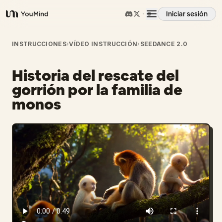
Iniciar sesión
YouMind
Resumen
INSTRUCCIONES
›
VÍDEO INSTRUCCIÓN
›
SEEDANCE 2.0
Historia del rescate del
Casos de uso
gorrión por la familia de
monos
Habilidades
Prompts
Precios
Descargar