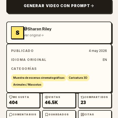
vuela hacia el cielo. Piano orquestal 
GENERAR VIDEO CON PROMPT
creciente, vocalizaciones felices.
@Sharon Riley
S
Ver original
PUBLICADO
4 may 2026
IDIOMA ORIGINAL
EN
CATEGORÍAS
Muestra de escenas cinematográficas
Caricatura 3D
Animales / Mascotas
ME GUSTA
VISTAS
COMPARTIDOS
404
46.5K
23
COMENTARIOS
GUARDADOS
CITAS