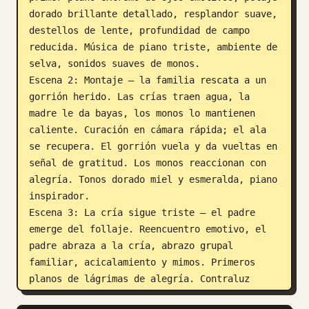
dorado brillante detallado, resplandor suave, 
destellos de lente, profundidad de campo 
reducida. Música de piano triste, ambiente de 
selva, sonidos suaves de monos.

Escena 2: Montaje — la familia rescata a un 
gorrión herido. Las crías traen agua, la 
madre le da bayas, los monos lo mantienen 
caliente. Curación en cámara rápida; el ala 
se recupera. El gorrión vuela y da vueltas en 
señal de gratitud. Los monos reaccionan con 
alegría. Tonos dorado miel y esmeralda, piano 
inspirador.

Escena 3: La cría sigue triste — el padre 
emerge del follaje. Reencuentro emotivo, el 
padre abraza a la cría, abrazo grupal 
familiar, acicalamiento y mimos. Primeros 
planos de lágrimas de alegría. Contraluz 
dorado, cámara en órbita lenta. El gorrión 