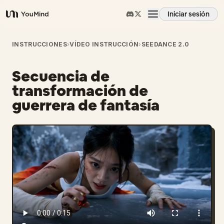
Iniciar sesión
YouMind
Resumen
INSTRUCCIONES
›
VÍDEO INSTRUCCIÓN
›
SEEDANCE 2.0
Secuencia de
Casos de uso
transformación de
guerrera de fantasía
Habilidades
Prompts
Precios
Descargar