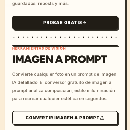
guardados, reposts y más.
PROBAR GRATIS
HERRAMIENTAS DE VISIÓN
IMAGEN A PROMPT
/imagine prompt: cinemati
Convierte cualquier foto en un prompt de imagen
c, cyberpunk sunset, neon
IA detallado. El conversor gratuito de imagen a
colors, 8k --v 6.0
prompt analiza composición, estilo e iluminación
para recrear cualquier estética en segundos.
CONVERTIR IMAGEN A PROMPT