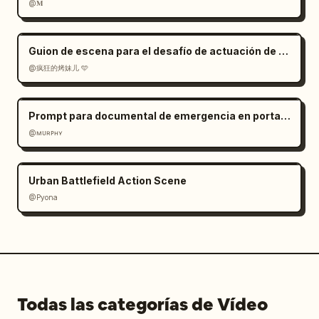
@𝐌
Guion de escena para el desafío de actuación de cachorros con IA
@疯狂的烤妹儿 🩵
Prompt para documental de emergencia en portaaviones
@ᴍᴜʀᴘʜʏ
Urban Battlefield Action Scene
@Pyona
Todas las categorías de Vídeo