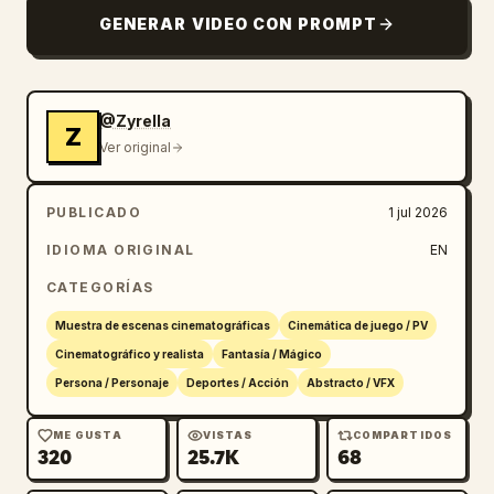
ultra-realismo, VFX de alta fidelidad, 
GENERAR VIDEO CON PROMPT
ángulos de cámara dinámicos, iluminación 
cinematográfica y escala épica.
@Zyrella
Z
Ver original
PUBLICADO
1 jul 2026
IDIOMA ORIGINAL
EN
CATEGORÍAS
Muestra de escenas cinematográficas
Cinemática de juego / PV
Cinematográfico y realista
Fantasía / Mágico
Persona / Personaje
Deportes / Acción
Abstracto / VFX
ME GUSTA
VISTAS
COMPARTIDOS
320
25.7K
68