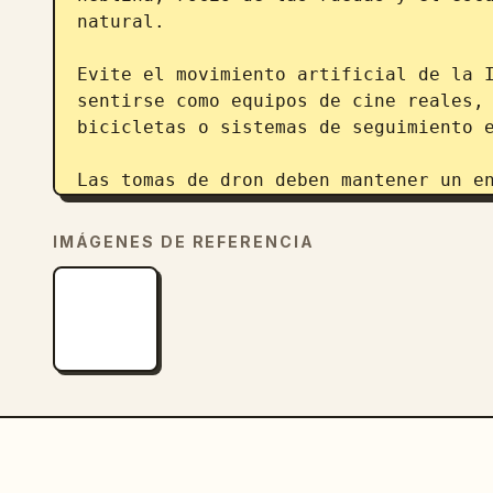
natural.

Evite el movimiento artificial de la I
sentirse como equipos de cine reales, 
bicicletas o sistemas de seguimiento e
Las tomas de dron deben mantener un en
derivas ni giros aleatorios.

IMÁGENES DE REFERENCIA
Utilice solo un movimiento cinematográ
vibraciones excesivas.

Mantenga la respiración realista, la f
y las reacciones de la tela al viento 
Conserve la profundidad de campo reduc
atmosférica en las tomas amplias.
