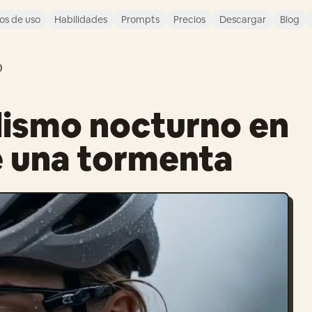
os de uso
Habilidades
Prompts
Precios
Descargar
Blog
0
lismo nocturno en
 una tormenta