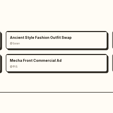
eciso, iluminación cinematográfica de 
os mezclados con sutiles reflejos de 
la, reflejos en asfalto mojado, 
co, alto rango dinámico, profundidad de 
rtiva premium.

Ancient Style Fashion Outfit Swap
cta de guion gráfico de 9 paneles con 
@Soran
y continuidad preservada en cada 
sta debe permanecer consistente durante 
fas, proporciones corporales, 
Mecha Front Commercial Ad
ación y apariencia general. Mantenga la 
@李岳
via, la humedad, la densidad de la 
e todas las tomas.

l rostro y los ojos de la ciclista bajo 
ue en las pestañas empapadas y la 