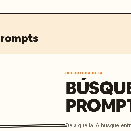
prompts
BIBLIOTECA DE IA
BÚSQU
PROMPT
Deja que la IA busque ent