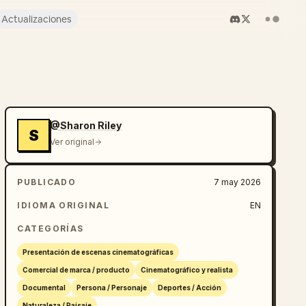
Actualizaciones
@Sharon Riley
S
Ver original
PUBLICADO
7 may 2026
IDIOMA ORIGINAL
EN
CATEGORÍAS
Presentación de escenas cinematográficas
Comercial de marca / producto
Cinematográfico y realista
Documental
Persona / Personaje
Deportes / Acción
Naturaleza / Paisaje