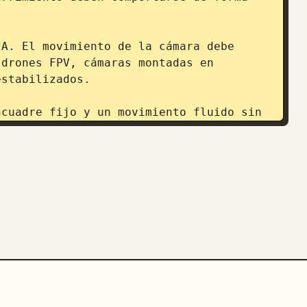
A. El movimiento de la cámara debe 
drones FPV, cámaras montadas en 
stabilizados.

cuadre fijo y un movimiento fluido sin 
fico sutil; sin sacudidas ni 
atiga corporal, la mecánica del pedaleo 
y la lluvia.

ida en las tomas macro y la neblina 