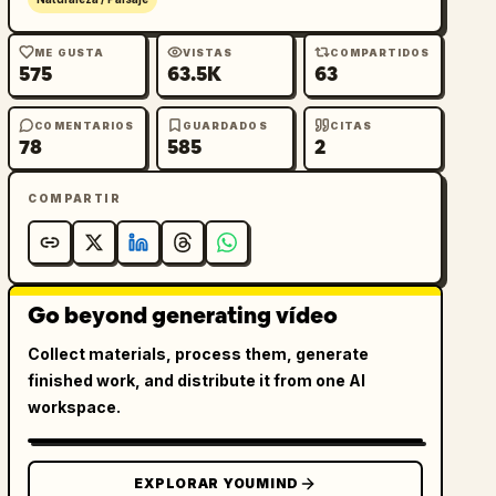
ME GUSTA
VISTAS
COMPARTIDOS
575
63.5K
63
COMENTARIOS
GUARDADOS
CITAS
78
585
2
COMPARTIR
Go beyond generating vídeo
Collect materials, process them, generate
finished work, and distribute it from one AI
workspace.
EXPLORAR YOUMIND