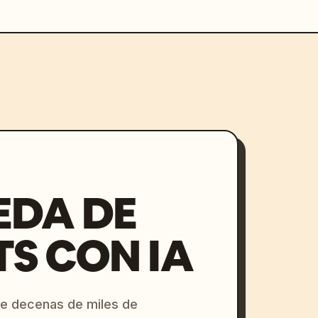
EDA DE
S CON IA
re decenas de miles de