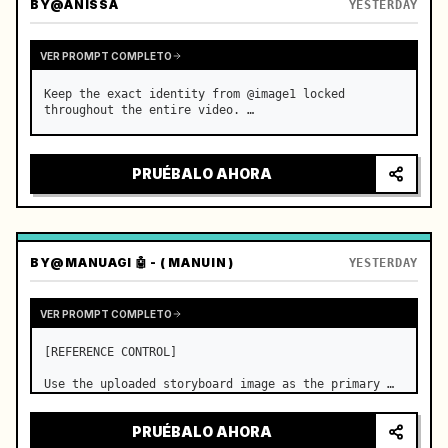
BY
@ANISSA
YESTERDAY
VER PROMPT COMPLETO
Keep the exact identity from @image1 locked 
throughout the entire video. …
PRUÉBALO AHORA
BY
@MANUAGI 🤖 - ( MANUIN )
YESTERDAY
VER PROMPT COMPLETO
[REFERENCE CONTROL]

Use the uploaded storyboard image as the primary 
visual reference for story structure, character 
design, costume design, environment, emotional 
PRUÉBALO AHORA
progression, and shot order.