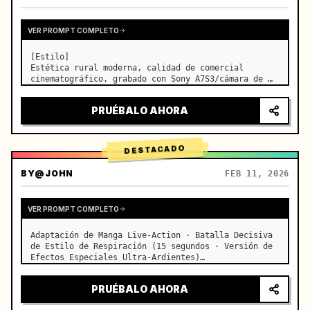
VER PROMPT COMPLETO
[Estilo]

Estética rural moderna, calidad de comercial 
cinematográfico, grabado con Sony A7S3/cámara de 
cine, 4K/8K ultra-nítido, macro extremo, 
iluminación natural transparente, ASMR curativo, 
PRUÉBALO AHORA
sin sensación de drama de época.

[Escena]

Una cocina de granja mod…
DESTACADO
BY
@JOHN
FEB 11, 2026
VER PROMPT COMPLETO
Adaptación de Manga Live-Action · Batalla Decisiva 
de Estilo de Respiración (15 segundos · Versión de 
Efectos Especiales Ultra-Ardientes)

【Enfoque Principal】: Respiración de Agua (Dragón 
de Agua Azul) VS Respiración de Trueno (Relámpago 
PRUÉBALO AHORA
Dorado), duelo de veloc…