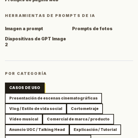
HERRAMIENTAS DE PROMPTS DE IA
Imagen a prompt
Prompts de fotos
Diapositivas de GPT Image
2
POR CATEGORÍA
CASOS DE USO
Presentación de escenas cinematográficas
Vlog / Estilo de vida social
Cortometraje
Vídeo musical
Comercial de marca / producto
Anuncio UGC / Talking Head
Explicación / Tutorial