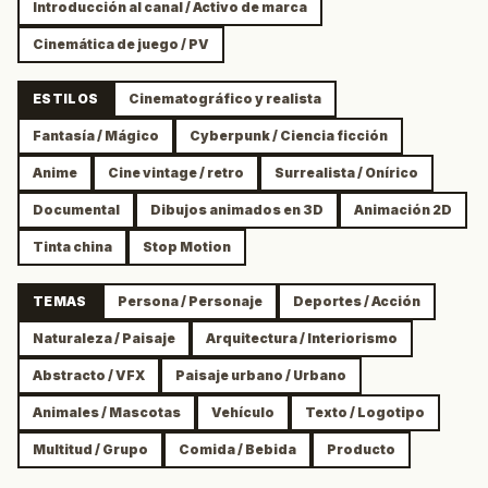
Introducción al canal / Activo de marca
Cinemática de juego / PV
ESTILOS
Cinematográfico y realista
Fantasía / Mágico
Cyberpunk / Ciencia ficción
Anime
Cine vintage / retro
Surrealista / Onírico
Documental
Dibujos animados en 3D
Animación 2D
Tinta china
Stop Motion
TEMAS
Persona / Personaje
Deportes / Acción
Naturaleza / Paisaje
Arquitectura / Interiorismo
Abstracto / VFX
Paisaje urbano / Urbano
Animales / Mascotas
Vehículo
Texto / Logotipo
Multitud / Grupo
Comida / Bebida
Producto