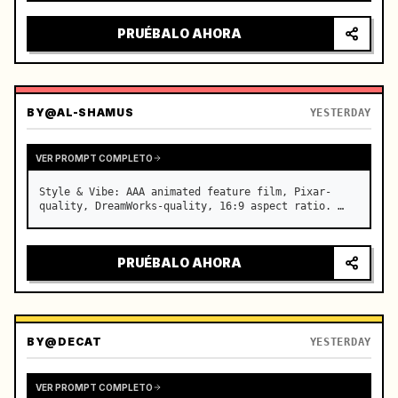
intensa, luces de la ciudad reflejándose en el 
parabrisas, tensión acumulándose antes de una 
PRUÉBALO AHORA
aceleración repentina…
BY
@AL-SHAMUS
YESTERDAY
VER PROMPT COMPLETO
Style & Vibe: AAA animated feature film, Pixar-
quality, DreamWorks-quality, 16:9 aspect ratio. …
PRUÉBALO AHORA
BY
@DECAT
YESTERDAY
VER PROMPT COMPLETO