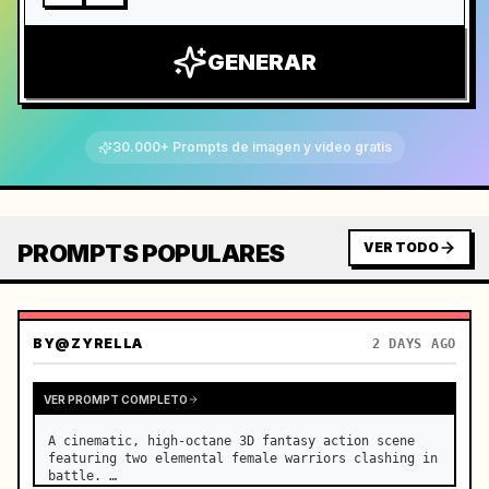
GENERAR
30.000+ Prompts de imagen y vídeo gratis
PROMPTS POPULARES
VER TODO
BY
@ZYRELLA
2 DAYS AGO
VER PROMPT COMPLETO
A cinematic, high-octane 3D fantasy action scene 
featuring two elemental female warriors clashing in 
battle. …