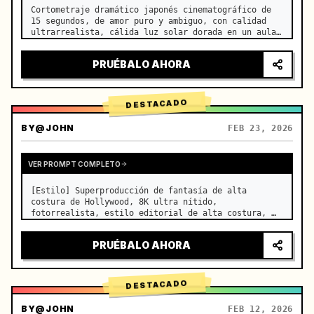
Cortometraje dramático japonés cinematográfico de 
15 segundos, de amor puro y ambiguo, con calidad 
ultrarrealista, cálida luz solar dorada en un aula 
vacía por la tarde, que se filtra a través de las 
persianas sobre los pupitres contiguos, finas motas 
PRUÉBALO AHORA
de polvo…
DESTACADO
BY
@JOHN
FEB 23, 2026
VER PROMPT COMPLETO
[Estilo] Superproducción de fantasía de alta 
costura de Hollywood, 8K ultra nítido, 
fotorrealista, estilo editorial de alta costura, 
renderizado fluido con Unreal Engine 5, ilusión 
visual. [Duración] 15 segundos. [Escena] Un Salar 
PRUÉBALO AHORA
de Uyuni (Espejo del Cielo) i…
DESTACADO
BY
@JOHN
FEB 12, 2026