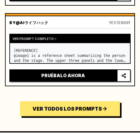
BY
@AIライフハック
YESTERDAY
VER PROMPT COMPLETO
[REFERENCE]

@image1 is a reference sheet summarizing the person 
and the stage. The upper three panels and the lower 
right face panel are used as fixed references for 
the face, hair, body type, costume, and whole body 
PRUÉBALO AHORA
of the same woman appearing alone in the vi…
VER TODOS LOS PROMPTS