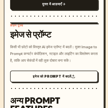
मुफ्त में आज़माएँ
विज़न टूल्स
इमेज से प्रॉम्प्ट
/imagine prompt: cinemati
किसी भी फ़ोटो को विस्तृत AI इमेज प्रॉम्प्ट में बदलें। मुफ़्त Image to
c, cyberpunk sunset, neon
Prompt कन्वर्टर कंपोज़िशन, स्टाइल और लाइटिंग का विश्लेषण करता
colors, 8k --v 6.0
है, ताकि आप सेकंडों में वही लुक दोबारा बना सकें।
इमेज को PROMPT में बदलें
अन्य PROMPT