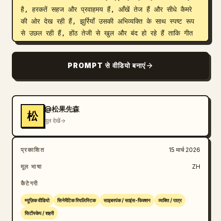
है, हरकतें सहज और प्रवाहमय हैं, आँखें तेज हैं और सीधे कैमरे 
की ओर देख रही हैं, झुर्रियाँ उसकी अभिव्यक्ति के साथ स्पष्ट रूप 
से उछल रही हैं, होंठ तेजी से खुल और बंद हो रहे हैं ताकि गीत 
निकल सकें: [रैप के बोल] "अस्सी साल की टाँगें, तुमसे बेहतर 
कूद सकती हैं! चांदी के बाल लहराते हुए, यह मेरा गर्व है! मुझे 
PROMPT से वीडियो बनाएं
बूढ़ा मत कहो, मेरा फ्लो तुमसे बेहतर है, जब तुम रैप खेल रहे थे, 
मैं डिस्को सुन रही थी!" (तेज गति, मजबूत ताल, जोरदार रवैया) 
क्विक कट्स: चेहरे के क्लोज-अप, हाथ की हरकतें, पूरे शरीर का 
हिलना, साइड सिल्हूट, BGM बीट के साथ सिंक्रनाइज़। 7-11 
@松果先森
松
सेकंड: डांस सेगमेंट, कैमरा पूरे शरीर को दिखाने के लिए पीछे 
मूल देखें
हटता है, बूढ़ी महिला नाचना शुरू करती है—पहले क्लासिक हिप-हॉप 
बाउंस, फिर एक साफ स्ट्रीट डांस फ्रीज, उसके बाद कंधों से पैर 
प्रकाशित
15 मार्च 2026
की उंगलियों तक फैलने वाली बॉडी वेव, और फिर एक त्वरित 
फुटवर्क वर्कआउट, हरकतें साफ और तेज हैं, नियॉन लाइटों के नीचे 
मूल भाषा
ZH
चांदी के बाल उड़ते हैं, लेदर जैकेट हवा में फड़फड़ाती है, वह 
कैटेगरी
नाचते हुए रैप करना जारी रखती है: [रैप के बोल] "पैर और पंजे 
फुर्तीले हैं, गति धीमी नहीं है, मेरे बोल समय में खुदे हुए हैं! तुम 
म्यूज़िक वीडियो
सिनेमैटिक रियलिस्टिक
साइबरपंक / साइंस-फिक्शन
व्यक्ति / पात्र
फोन से खेलते हो, मैं बीट्स से खेलती हूँ, अस्सी साल का जीवन, 
सिटीस्केप / शहरी