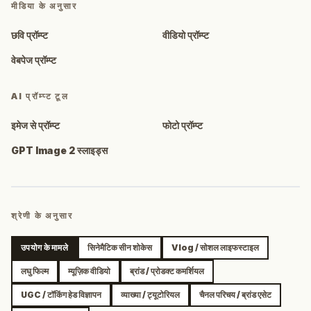
मीडिया के अनुसार
छवि प्रॉम्प्ट
वीडियो प्रॉम्प्ट
वेबपेज प्रॉम्प्ट
AI प्रॉम्प्ट टूल
इमेज से प्रॉम्प्ट
फोटो प्रॉम्प्ट
GPT Image 2 स्लाइड्स
श्रेणी के अनुसार
उपयोग के मामले
सिनेमैटिक सीन शोकेस
Vlog / सोशल लाइफस्टाइल
लघु फिल्म
म्यूज़िक वीडियो
ब्रांड / प्रोडक्ट कमर्शियल
UGC / टॉकिंग हेड विज्ञापन
व्याख्या / ट्यूटोरियल
चैनल परिचय / ब्रांड एसेट