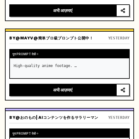
अभी आज़माएं
BY
@MAYV@簡単プロ級プロンプト公開中！
YESTERDAY
पूरा PROMPT देखें
High-quality anime footage. …
अभी आज़माएं
BY
@おのもの| AIコンテンツを作るサラリーマン
YESTERDAY
पूरा PROMPT देखें