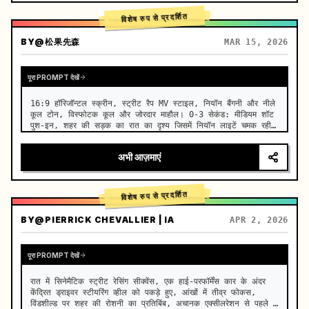
विशेष रुप से प्रदर्शित
BY
@松果先森
MAR 15, 2026
पूरा PROMPT देखें
16:9 हॉरिजॉन्टल स्क्रीन, स्ट्रीट रैप MV स्टाइल, नियॉन बैंगनी और नीले 
कूल टोन, विस्फोटक कूल और जोरदार माहौल। 0-3 सेकंड: मीडियम शॉट 
पुश-इन, शहर की सड़क का रात का दृश्य जिसमें नियॉन लाइटें चमक रही 
हैं, एक 80 वर्षीय चांदी के बालों वाली महिला एक भित्तिचित्र वाली दी…
अभी आज़माएं
विशेष रुप से प्रदर्शित
BY
@PIERRICK CHEVALLIER | IA
APR 2, 2026
पूरा PROMPT देखें
रात में सिनेमैटिक स्ट्रीट रेसिंग सीक्वेंस, एक हाई-परफॉर्मेंस कार के अंदर 
केंद्रित ड्राइवर स्टीयरिंग व्हील को पकड़े हुए, आंखों में तीव्र फोकस, 
विंडशील्ड पर शहर की रोशनी का प्रतिबिंब, अचानक एक्सीलरेशन से पहले 