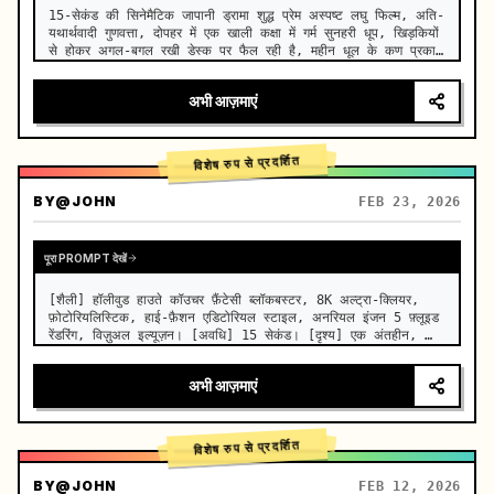
15-सेकंड की सिनेमैटिक जापानी ड्रामा शुद्ध प्रेम अस्पष्ट लघु फिल्म, अति-
यथार्थवादी गुणवत्ता, दोपहर में एक खाली कक्षा में गर्म सुनहरी धूप, खिड़कियों 
से होकर अगल-बगल रखी डेस्क पर फैल रही है, महीन धूल के कण प्रकाश 
की किरणों में धीरे-धीरे तैर रहे हैं, पुरानी लकड़ी…
अभी आज़माएं
विशेष रुप से प्रदर्शित
BY
@JOHN
FEB 23, 2026
पूरा PROMPT देखें
[शैली] हॉलीवुड हाउते कॉउचर फ़ैंटेसी ब्लॉकबस्टर, 8K अल्ट्रा-क्लियर, 
फ़ोटोरियलिस्टिक, हाई-फ़ैशन एडिटोरियल स्टाइल, अनरियल इंजन 5 फ़्लूइड 
रेंडरिंग, विज़ुअल इल्यूज़न। [अवधि] 15 सेकंड। [दृश्य] एक अंतहीन, 
वास्तविक सालार दे उयूनी (स्काई मिरर) नमक का मैदान। आसमान 
दमनका…
अभी आज़माएं
विशेष रुप से प्रदर्शित
BY
@JOHN
FEB 12, 2026