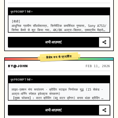
पूरा PROMPT देखें
[शैली]

आधुनिक ग्रामीण सौंदर्यशास्त्र, सिनेमैटिक कमर्शियल गुणवत्ता, Sony A7S3/
सिनेमा कैमरे से शूट किया गया, 4K/8K अल्ट्रा-क्लियर, एक्सट्रीम मैक्रो, 
प्राकृतिक पारदर्शी प्रकाश व्यवस्था, हीलिंग ASMR, कोई ऐतिहासिक 
कॉस्ट्यूम ड्रामा जैसा अनुभव नहीं।

अभी आज़माएं
[दृश्य]

एक अच्छी…
विशेष रुप से प्रदर्शित
BY
@JOHN
FEB 11, 2026
पूरा PROMPT देखें
लाइव-एक्शन मंगा रूपांतरण · ब्रीदिंग स्टाइल निर्णायक युद्ध (15 सेकंड · 
अल्ट्रा-बर्निंग स्पेशल इफेक्ट्स संस्करण)

【मुख्य फोकस】: वाटर ब्रीदिंग (ब्लू वाटर ड्रैगन) बनाम थंडर ब्रीदिंग 
(गोल्डन लाइटनिंग), लाइव-एक्शन अत्यधिक गति वाला द्वंद्व।

【शैली】: हॉलीवुड लाइव-एक्शन…
अभी आज़माएं