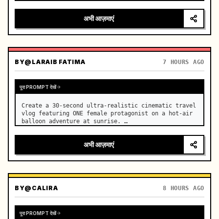
बढ़ता तनाव

अभी आज़माएं
कैमरा: सीमलेस ट्रांजिशन के साथ रैपिड मल्ट…
BY
@LARAIB FATIMA‎
7 HOURS AGO
पूरा PROMPT देखें
Create a 30-second ultra-realistic cinematic travel 
vlog featuring ONE female protagonist on a hot-air 
balloon adventure at sunrise. …
अभी आज़माएं
BY
@CALIRA
8 HOURS AGO
पूरा PROMPT देखें