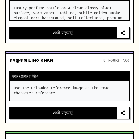
Luxury perfume bottle on a clean glossy black 
surface, warm amber lighting, subtle golden smoke, 
elegant dark background, soft reflections, premium 
fragrance advertisement, cinematic close-up, slow 
camera push-in, photorealistic, 4K. …
अभी आज़माएं
BY
@SMILING KHAN
9 HOURS AGO
पूरा PROMPT देखें
Use the uploaded reference image as the exact 
character reference. …
अभी आज़माएं