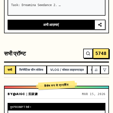
Task: Dreamina Seedance 2. …
अभी आज़माएं
सभी प्रॉम्प्ट
5748
सभी
सिनेमैटिक सीन शोकेस
VLOG / सोशल लाइफस्टाइल
लघु फिल्म
म्यू
विशेष रुप से प्रदर्शित
BY
@AIGC｜阳家豪
MAR 15, 2026
पूरा PROMPT देखें