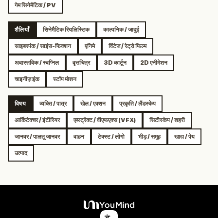
गेम सिनेमैटिक / PV
शैलियाँ
सिनेमैटिक रियलिस्टिक
काल्पनिक / जादुई
साइबरपंक / साइंस-फिक्शन
एनिमे
विंटेज / रेट्रो फिल्म
अवास्तविक / स्वप्निल
वृत्तचित्र
3D कार्टून
2D एनीमेशन
चाइनीज़ इंक
स्टॉप मोशन
विषय
व्यक्ति / पात्र
खेल / एक्शन
प्रकृति / लैंडस्केप
आर्किटेक्चर / इंटीरियर
एब्स्ट्रैक्ट / वीएफएक्स (VFX)
सिटीस्केप / शहरी
जानवर / पालतू जानवर
वाहन
टेक्स्ट / लोगो
भीड़ / समूह
खाद्य / पेय
उत्पाद