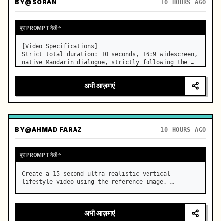
BY
@SORAN
10 HOURS AGO
पूरा PROMPT देखें
[Video Specifications]

Strict total duration: 10 seconds, 16:9 widescreen, 
native Mandarin dialogue, strictly following the 
previous shot.

[Overall Style]

अभी आज़माएं
Cinematic realistic texture, pure ancient Chinese 
xianxia suspense atmosphere, with restrained 
martial ar…
BY
@AHMAD FARAZ
10 HOURS AGO
पूरा PROMPT देखें
Create a 15-second ultra-realistic vertical 
lifestyle video using the reference image. …
अभी आज़माएं