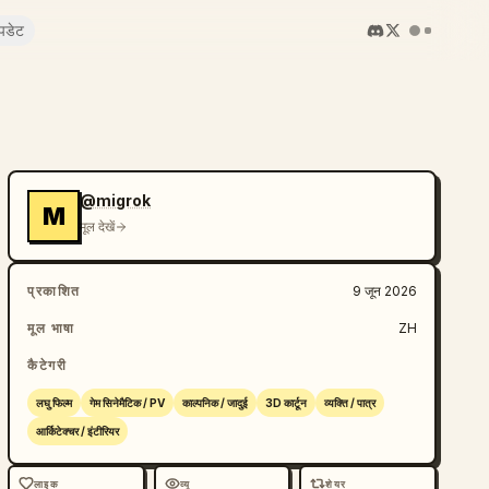
पडेट
@migrok
M
मूल देखें
प्रकाशित
9 जून 2026
मूल भाषा
ZH
कैटेगरी
लघु फिल्म
गेम सिनेमैटिक / PV
काल्पनिक / जादुई
3D कार्टून
व्यक्ति / पात्र
आर्किटेक्चर / इंटीरियर
लाइक
व्यू
शेयर