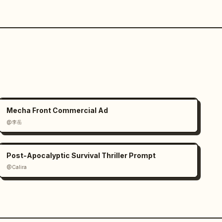
Mecha Front Commercial Ad
@李岳
Post-Apocalyptic Survival Thriller Prompt
@Calira