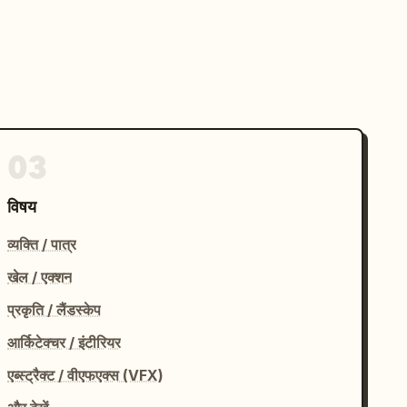
03
विषय
व्यक्ति / पात्र
खेल / एक्शन
प्रकृति / लैंडस्केप
आर्किटेक्चर / इंटीरियर
एब्स्ट्रैक्ट / वीएफएक्स (VFX)