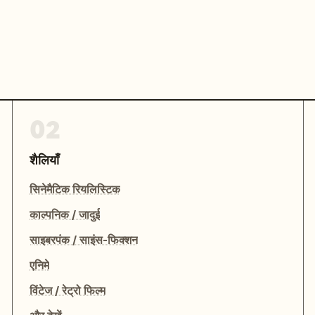
02
शैलियाँ
सिनेमैटिक रियलिस्टिक
काल्पनिक / जादुई
साइबरपंक / साइंस-फिक्शन
एनिमे
विंटेज / रेट्रो फिल्म