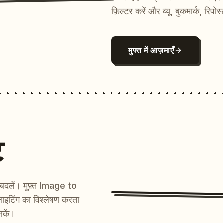
फ़िल्टर करें और व्यू, बुकमार्क, रिपोस
मुफ्त में आज़माएँ
ट
ें बदलें। मुफ़्त Image to
ाइटिंग का विश्लेषण करता
सकें।