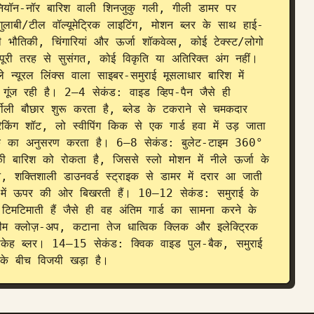
ं नियॉन-नॉर बारिश वाली शिनजुकु गली, गीली डामर पर 
 गुलाबी/टील वॉल्यूमेट्रिक लाइटिंग, मोशन ब्लर के साथ हाई-
 भौतिकी, चिंगारियां और ऊर्जा शॉकवेव्स, कोई टेक्स्ट/लोगो 
ूरी तरह से सुसंगत, कोई विकृति या अतिरिक्त अंग नहीं। 
न्यूरल लिंक्स वाला साइबर-समुराई मूसलाधार बारिश में 
गूंज रही है। 2–4 सेकंड: वाइड व्हिप-पैन जैसे ही 
र्तीली बौछार शुरू करता है, ब्लेड के टकराने से चमकदार 
िंग शॉट, लो स्वीपिंग किक से एक गार्ड हवा में उड़ जाता 
आर्क का अनुसरण करता है। 6–8 सेकंड: बुलेट-टाइम 360° 
ी बारिश को रोकता है, जिससे स्लो मोशन में नीले ऊर्जा के 
, शक्तिशाली डाउनवर्ड स्ट्राइक से डामर में दरार आ जाती 
ार में ऊपर की ओर बिखरती हैं। 10–12 सेकंड: समुराई के 
 टिमटिमाती हैं जैसे ही वह अंतिम गार्ड का सामना करने के 
म क्लोज़-अप, कटाना तेज धात्विक क्लिक और इलेक्ट्रिक 
ॉन बोकेह ब्लर। 14–15 सेकंड: क्विक वाइड पुल-बैक, समुराई 
े के बीच विजयी खड़ा है।