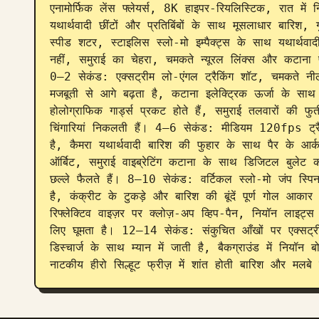
एनामोर्फिक लेंस फ्लेयर्स, 8K हाइपर-रियलिस्टिक, रात मे
यथार्थवादी छींटों और प्रतिबिंबों के साथ मूसलाधार बारिश,
स्पीड शटर, स्टाइलिस स्लो-मो इम्पैक्ट्स के साथ यथार्थवादी
नहीं, समुराई का चेहरा, चमकते न्यूरल लिंक्स और कटाना प
0–2 सेकंड: एक्सट्रीम लो-एंगल ट्रैकिंग शॉट, चमकते नीले 
मजबूती से आगे बढ़ता है, कटाना इलेक्ट्रिक ऊर्जा के साथ 
होलोग्राफिक गार्ड्स प्रकट होते हैं, समुराई तलवारों की फु
चिंगारियां निकलती हैं। 4–6 सेकंड: मीडियम 120fps ट्रैक
है, कैमरा यथार्थवादी बारिश की फुहार के साथ पैर के 
ऑर्बिट, समुराई वाइब्रेटिंग कटाना के साथ डिजिटल बुलेट क
छल्ले फैलते हैं। 8–10 सेकंड: वर्टिकल स्लो-मो जंप स्पिन
है, कंक्रीट के टुकड़े और बारिश की बूंदें पूर्ण गोल आक
रिफ्लेक्टिव वाइज़र पर क्लोज़-अप व्हिप-पैन, नियॉन लाइट्स
लिए घूमता है। 12–14 सेकंड: संकुचित आँखों पर एक्सट्री
डिस्चार्ज के साथ म्यान में जाती है, बैकग्राउंड में निय
नाटकीय हीरो सिल्हूट फ्रीज़ में शांत होती बारिश और मलब