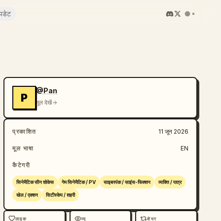
पडेट
@Pan
P
मूल देखें
प्रकाशित
11 जून 2026
मूल भाषा
EN
कैटेगरी
सिनेमैटिक सीन शोकेस
गेम सिनेमैटिक / PV
साइबरपंक / साइंस-फिक्शन
व्यक्ति / पात्र
खेल / एक्शन
सिटीस्केप / शहरी
लाइक
व्यू
शेयर