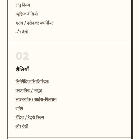
लघु फिल्म
म्यूज़िक वीडियो
ब्रांड / प्रोडक्ट कमर्शियल
और देखें
02
शैलियाँ
सिनेमैटिक रियलिस्टिक
काल्पनिक / जादुई
साइबरपंक / साइंस-फिक्शन
एनिमे
विंटेज / रेट्रो फिल्म
और देखें