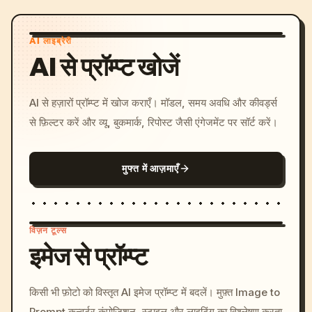
AI लाइब्रेरी
AI से प्रॉम्प्ट खोजें
AI से हज़ारों प्रॉम्प्ट में खोज कराएँ। मॉडल, समय अवधि और कीवर्ड्स
से फ़िल्टर करें और व्यू, बुकमार्क, रिपोस्ट जैसी एंगेजमेंट पर सॉर्ट करें।
मुफ्त में आज़माएँ
विज़न टूल्स
इमेज से प्रॉम्प्ट
/imagine prompt: cinemati
किसी भी फ़ोटो को विस्तृत AI इमेज प्रॉम्प्ट में बदलें। मुफ़्त Image to
c, cyberpunk sunset, neon
Prompt कन्वर्टर कंपोज़िशन, स्टाइल और लाइटिंग का विश्लेषण करता
colors, 8k --v 6.0