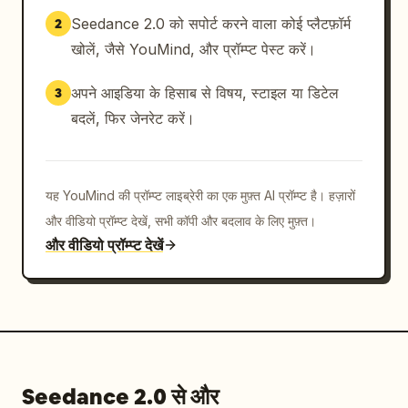
वर्साय गार्डन सिनेमैटिक सीक्वेंस। सुनहरी धूप पूरे दृश्य को भर देती 
Seedance 2.0 को सपोर्ट करने वाला कोई प्लैटफ़ॉर्म
2
है। जब वह हंसते हुए बगीचों में दौड़ती है तो विशाल ड्रोन पुलबैक 
खोलें, जैसे YouMind, और प्रॉम्प्ट पेस्ट करें।
शॉट। ड्रेस और बाल हवा में स्वाभाविक रूप से बहते हैं। तेज़ 
इंटरकट्स:

अपने आइडिया के हिसाब से विषय, स्टाइल या डिटेल
3
— सनग्लासेस पहनना

— घूमना (ट्वर्ल)

बदलें, फिर जेनरेट करें।
— कंधे के ऊपर से देखना

— कैमरे की ओर दौड़ना

म्यूजिक भावनात्मक उत्थान वाले कोरस तक पहुँचता है।

यह YouMind की प्रॉम्प्ट लाइब्रेरी का एक मुफ़्त AI प्रॉम्प्ट है। हज़ारों
और वीडियो प्रॉम्प्ट देखें, सभी कॉपी और बदलाव के लिए मुफ़्त।
[00:12-00:13]

और वीडियो प्रॉम्प्ट देखें
विशाल क्लॉक टावर का इंटीरियर शॉट। उसके चेहरे के चारों ओर 
तेज़ सिनेमैटिक ऑर्बिट जब सूरज की किरणें विशाल घड़ी के कांच से 
होकर आती हैं। वह जापानी में धीरे से फुसफुसाती है:

「パリ、大好き。」

("मुझे पेरिस बहुत पसंद है।")

म्यूजिक के वापस आने से पहले संक्षिप्त ASMR पॉज़।

Seedance 2.0 से और
[00:13-00:15]
