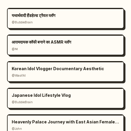
अंतिम अल्ट्रा-फास्ट पेरिस मोंटाज:

— चैंप्स-एलिसीस वॉकिंग शॉट

यथार्थवादी हैंडहेल्ड ट्रैवल व्लॉग
— सूर्यास्त के समय आर्क डी ट्रायम्फ

@BubbleBrain
— एफिल टॉवर की चमक

— लूवर मुस्कान

— नोट्रे-डेम टर्न-बैक शॉट

आरामदायक कॉफी बनाने का ASMR व्लॉग
— तेज़ स्पिनिंग सेल्फी ट्रांजिशन

@𝐌
— सीधे कैमरे में अंतिम फ्रीज-फ्रेम मुस्कान

कैमरा फ्लैश फ्रीज एंडिंग।
Korean Idol Vlogger Documentary Aesthetic
@WasifAI
Japanese Idol Lifestyle Vlog
@BubbleBrain
Heavenly Palace Journey with East Asian Female Protagonist
@John