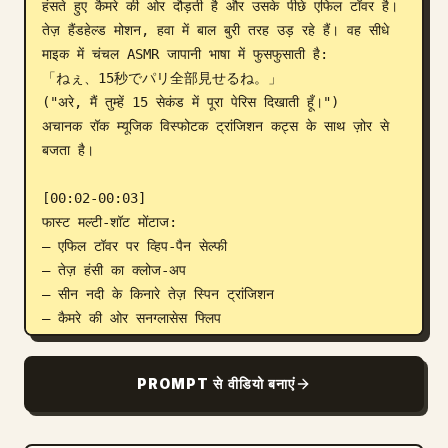
हंसते हुए कैमरे की ओर दौड़ती है और उसके पीछे एफिल टॉवर है। 
तेज़ हैंडहेल्ड मोशन, हवा में बाल बुरी तरह उड़ रहे हैं। वह सीधे 
माइक में चंचल ASMR जापानी भाषा में फुसफुसाती है:

「ねぇ、15秒でパリ全部見せるね。」

("अरे, मैं तुम्हें 15 सेकंड में पूरा पेरिस दिखाती हूँ।")

अचानक रॉक म्यूजिक विस्फोटक ट्रांजिशन कट्स के साथ ज़ोर से 
बजता है।

[00:02-00:03]

फास्ट मल्टी-शॉट मोंटाज:

— एफिल टॉवर पर व्हिप-पैन सेल्फी

— तेज़ हंसी का क्लोज-अप

— सीन नदी के किनारे तेज़ स्पिन ट्रांजिशन

— कैमरे की ओर सनग्लासेस फ्लिप

भारी रॉक बीट कट्स के साथ पूरी तरह सिंक होती है।

PROMPT से वीडियो बनाएं
[00:03-00:05]

लूवर पिरामिड सीक्वेंस। हाइपर-डायनामिक मूविंग कैमरा उसके चारों 
ओर घूमता है जब वह कैमरा पकड़ती है और कांच के पिरामिड की 