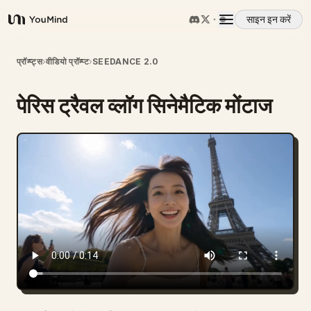
साइन इन करें
YouMind
अवलोकन
प्रॉम्प्ट्स
›
वीडियो प्रॉम्प्ट
›
SEEDANCE 2.0
पेरिस ट्रैवल व्लॉग सिनेमैटिक मोंटाज
उपयोग के मामले
कौशल
प्रॉम्प्ट
मूल्य निर्धारण
डाउनलोड