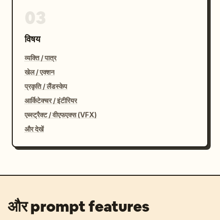
03
विषय
व्यक्ति / पात्र
खेल / एक्शन
प्रकृति / लैंडस्केप
आर्किटेक्चर / इंटीरियर
एब्स्ट्रैक्ट / वीएफएक्स (VFX)
और देखें
और prompt features