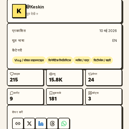
ओर दौड़ती है। इनके बीच तेज़ कट्स:

@Keskin
K
— मुस्कुराते हुए पीछे देखना

मूल देखें
— क्लोज-अप मुस्कान

— पर्यटकों का तेज़ी से गुजरना

प्रकाशित
10 मई 2026
— लो-एंगल फैशन शॉट

— तेज़ हैंडहेल्ड व्लॉग मूवमेंट

मूल भाषा
EN
इलेक्ट्रिक गिटार की धुन तेज़ होती है।

कैटेगरी
[00:05-00:06]

Vlog / सोशल लाइफस्टाइल
सिनेमैटिक रियलिस्टिक
व्यक्ति / पात्र
सिटीस्केप / शहरी
नोट्रे-डेम कैथेड्रल। वह अचानक कैमरे की ओर मुड़ती है जबकि 
उसके पीछे भीड़ मोशन ब्लर टाइमलैप्स में धुंधली हो जाती है। वह 
लाइक
व्यू
शेयर
215
15.8K
24
जापानी में ज़ोर से हंसती है:

「ヤバい、映画みたい！！」

कमेंट
बुकमार्क
कोट्स
("यह पागलपन है, बिल्कुल किसी फिल्म जैसा लग रहा है!!")

9
181
3
[00:06-00:08]

शेयर करें
आर्क डी ट्रायम्फ रैपिड मोंटाज:

— स्मारक के नीचे से वाइड सिनेमैटिक शॉट

— जंप स्पिन ट्रांजिशन
